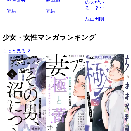
桐生菜央
寒田鰤
の夫がい
る！？〜
完結
完結
池山田剛
少女・女性マンガランキング
もっと見る