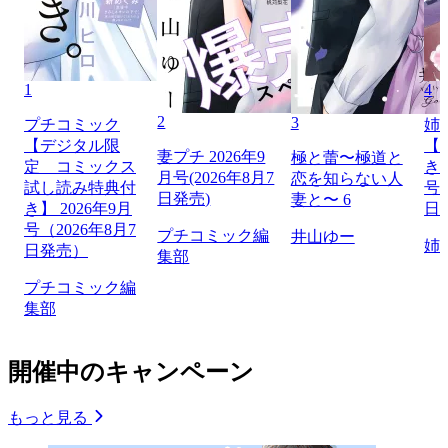
1
4
2
3
プチコミック
姉
【デジタル限
【
妻プチ 2026年9
極と蕾〜極道と
定 コミックス
き】
月号(2026年8月7
恋を知らない人
試し読み特典付
号（
日発売)
妻と〜 6
き】 2026年9月
日
号（2026年8月7
プチコミック編
井山ゆー
姉
日発売）
集部
プチコミック編
集部
開催中のキャンペーン
もっと見る