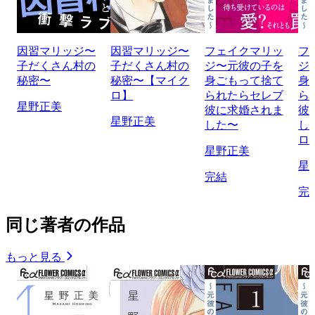
因習マリッジ〜
因習マリッジ〜
フェイクマリッ
フ
子だくさん村の
子だくさん村の
ジ〜元彼の子を
ジ
秘密〜
秘密〜【マイク
身ごもって捨て
身
ロ】
られたらセレブ
ら
星野正美
彼に求婚されま
彼
星野正美
した〜
し
ロ
星野正美
星
完結
完
同じ著者の作品
もっと見る