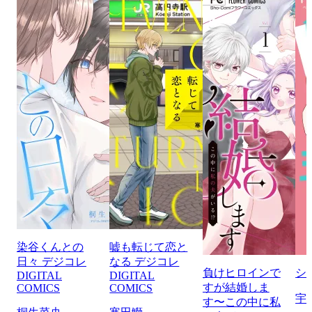
染谷くんとの
嘘も転じて恋と
日々 デジコレ
なる デジコレ
負けヒロインで
シ
DIGITAL
DIGITAL
すが結婚しま
COMICS
COMICS
宇
す〜この中に私