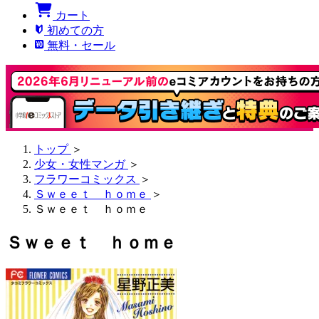
カート
初めての方
無料・セール
トップ
＞
少女・女性マンガ
＞
フラワーコミックス
＞
Ｓｗｅｅｔ ｈｏｍｅ
＞
Ｓｗｅｅｔ ｈｏｍｅ
Ｓｗｅｅｔ ｈｏｍｅ