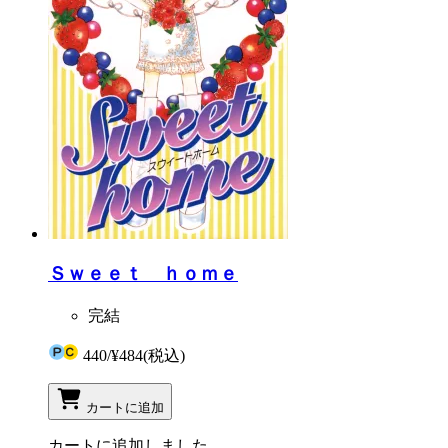
Ｓｗｅｅｔ ｈｏｍｅ
完結
440
/
¥484
(税込)
カートに追加
カートに追加しました