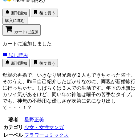
440
/
¥484
(税込)
新刊通知
後で買う
購入に進む
カートに追加
カートに追加しました
試し読み
新刊通知
後で買う
母親の再婚で、いきなり男兄弟が２人もできちゃった曜子。
そのうえ、昨日自己紹介したばかりなのに、両親が新婚旅行
に行っちゃた。しばらくは３人での生活です。年下の水無は
カワイ気があるけど、同い年の神無は曜子の苦手なタイプ。
でも、神無の不器用な優しさが次第に気になり出し
て・・・！？
著者
星野正美
カテゴリ
少女・女性マンガ
レーベル
フラワーコミックス