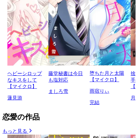
堕ちた月と太陽
ヘビーシロップ
藤堂秘書は今日
捨
【マイクロ】
なキスをして
も塩対応
手
【マイクロ】
【
雨宿りぃ
ましろ雪
蓮見游
月
完結
恋愛の作品
もっと見る