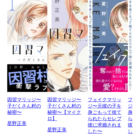
因習マリッジ〜
因習マリッジ〜
フェイクマリッ
フ
子だくさん村の
子だくさん村の
ジ〜元彼の子を
ジ
秘密〜
秘密〜【マイク
身ごもって捨て
身
ロ】
られたらセレブ
ら
星野正美
彼に求婚されま
彼
星野正美
した〜
し