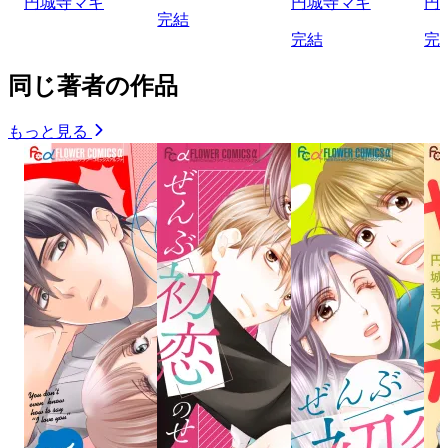
円城寺マキ
円城寺マキ
円
完結
完結
完
同じ著者の作品
もっと見る