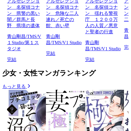
アルセレクショ
アルセレクショ
アルセレクショ
ア
ン 名探偵コナ
ン 名探偵コナ
ン 名探偵コナ
ン
ン 県警の黒い
ン 危険な二人
ン 揺れる警視
ン
闇／群馬と長
連れ／死亡の
庁 １２００万
二
野 県境の遺体
館、赤い壁
人の人質／悪意
青
と聖者の行進
青山剛昌/TMS/V
青山剛
昌/
１Studio/第１ス
昌/TMS/V1 Studio
青山剛
完
タジオ
昌/TMS/V1 Studio
完結
完結
完結
少女・女性マンガランキング
もっと見る