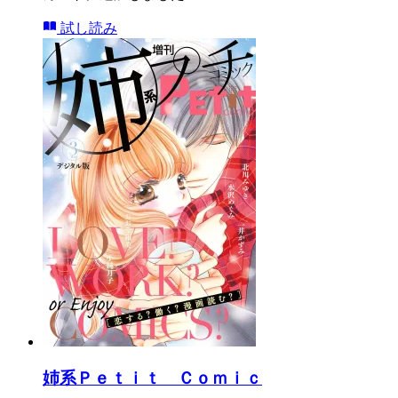
試し読み
姉系Ｐｅｔｉｔ Ｃｏｍｉｃ