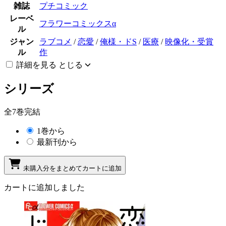
雑誌
プチコミック
レーベ
フラワーコミックスα
ル
ジャン
ラブコメ
/
恋愛
/
俺様・ドS
/
医療
/
映像化・受賞
ル
作
詳細を見る
とじる
シリーズ
全7巻完結
1巻から
最新刊から
未購入分をまとめてカートに追加
カートに追加しました