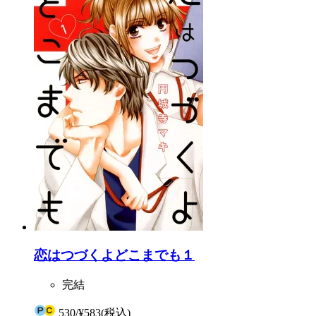
恋はつづくよどこまでも１
完結
530
/
¥583
(税込)