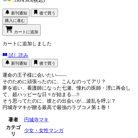
530
/
¥583
(税込)
新刊通知
後で買う
購入に進む
カートに追加
カートに追加しました
試し読み
新刊通知
後で買う
運命の王子様に会いたい――
そのために頑張ったのに、こんなのってアリ？
夢を追い、看護師になった七瀬。憧れの医師・浬に再会し
て、超ハッピーな日々が始まる…!!
そう思ってたのに、彼との出会いが…波乱を呼ぶ？
円城寺マキが贈る最高で最強のラブコメ第１巻！
著者
円城寺マキ
カテゴ
少女・女性マンガ
リ