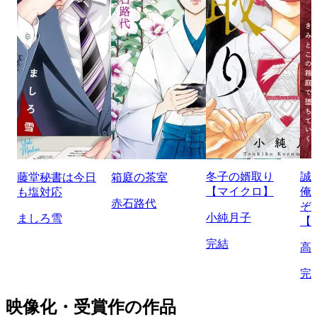
冬子の婿取り
誠
藤堂秘書は今日
箱庭の茶室
【マイクロ】
俺
も塩対応
赤石路代
ぞ
小純月子
ましろ雪
【
完結
高
完
映像化・受賞作の作品