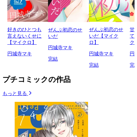
好きのひとつも
ぜんぶ初恋のせ
甘
ぜんぶ初恋のせ
言えないくせに
いだ【マイク
て
いだ
【マイクロ】
ロ】
ク
円城寺マキ
円城寺マキ
円城寺マキ
円
完結
完結
完
プチコミックの作品
もっと見る