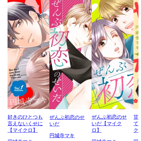
好きのひとつも
ぜんぶ初恋のせ
甘
ぜんぶ初恋のせ
言えないくせに
いだ【マイク
て
いだ
【マイクロ】
ロ】
ク
円城寺マキ