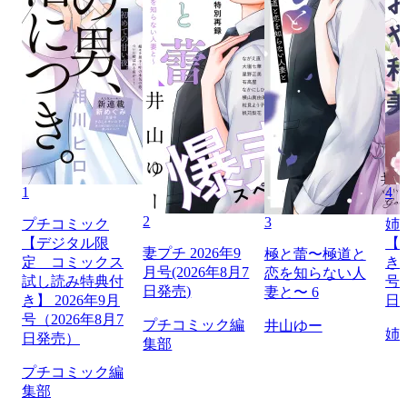
1
4
2
3
プチコミック
姉
【デジタル限
【
妻プチ 2026年9
極と蕾〜極道と
定 コミックス
き】
月号(2026年8月7
恋を知らない人
試し読み特典付
号（
日発売)
妻と〜 6
き】 2026年9月
日
号（2026年8月7
プチコミック編
井山ゆー
姉
日発売）
集部
プチコミック編
集部