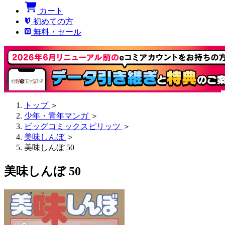
カート
初めての方
無料・セール
トップ
＞
少年・青年マンガ
＞
ビッグコミックスピリッツ
＞
美味しんぼ
＞
美味しんぼ 50
美味しんぼ 50