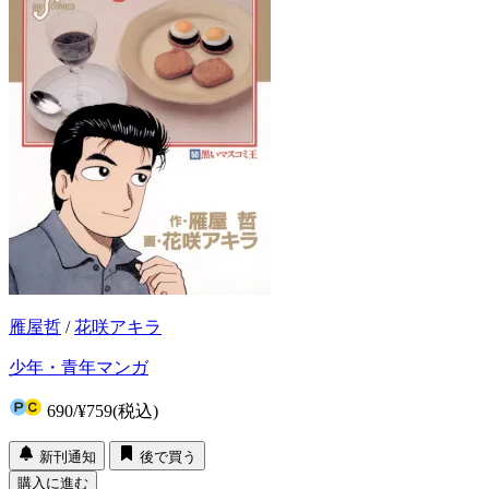
雁屋哲
/
花咲アキラ
少年・青年マンガ
690
/
¥759
(税込)
新刊通知
後で買う
購入に進む