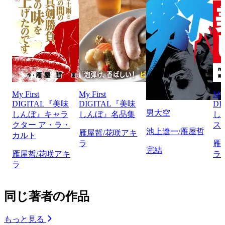
My First
My First
My 
DIGITAL『美味
DIGITAL『美味
DI
男大空
しんぼ』キャラ
しんぼ』名品集
し
クター ア・ラ・
ス
池上遼一/雁屋哲
雁屋哲/花咲アキ
カルト
ラ
雁
完結
雁屋哲/花咲アキ
ラ
ラ
同じ著者の作品
もっと見る