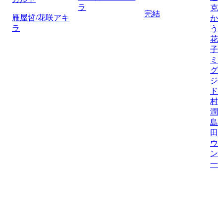
ラ
克
完結
雁屋哲/花咲アキ
か
ラ
う
花
子
ミ
グ
ジ
ド
村
潤
島
田
ウ
ン
一