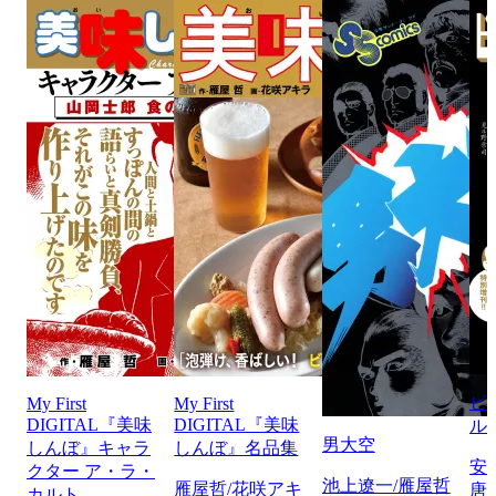
ビ
My First
My First
DIGITAL『美味
DIGITAL『美味
ル
男大空
しんぼ』キャラ
しんぼ』名品集
安
クター ア・ラ・
池上遼一/雁屋哲
雁屋哲/花咲アキ
唐
カルト