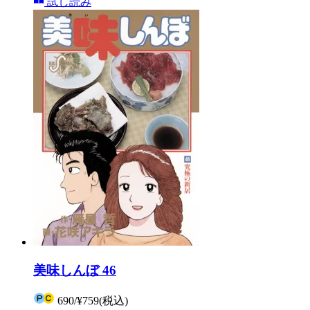
試し読み
美味しんぼ 46
690
/
¥759
(税込)