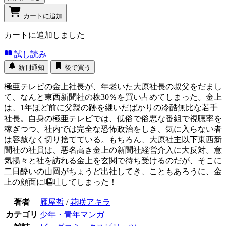
カートに追加
カートに追加しました
試し読み
新刊通知
後で買う
極亜テレビの金上社長が、年老いた大原社長の叔父をだまし
て、なんと東西新聞社の株30％を買い占めてしまった。金上
は、1年ほど前に父親の跡を継いだばかりの冷酷無比な若手
社長。自身の極亜テレビでは、低俗で俗悪な番組で視聴率を
稼ぎつつ、社内では完全な恐怖政治をしき、気に入らない者
は容赦なく切り捨てている。もちろん、大原社主以下東西新
聞社の社員は、悪名高き金上の新聞社経営介入に大反対。意
気揚々と社を訪れる金上を玄関で待ち受けるのだが、そこに
二日酔いの山岡がちょうど出社してき、こともあろうに、金
上の顔面に嘔吐してしまった！
著者
雁屋哲
/
花咲アキラ
カテゴリ
少年・青年マンガ