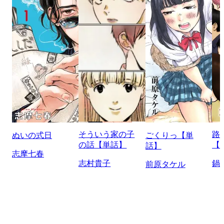
そういう家の子
路
ぬいの式日
ごくりっ【単
の話【単話】
【
話】
志摩七春
志村貴子
鍋
前原タケル