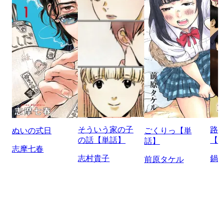
そういう家の子
路
ぬいの式日
ごくりっ【単
の話【単話】
【
話】
志摩七春
志村貴子
鍋
前原タケル