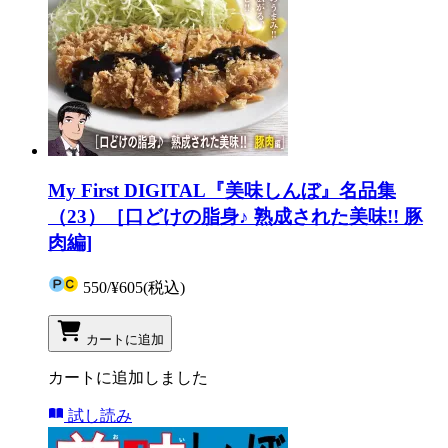
My First DIGITAL『美味しんぼ』名品集
（23）［口どけの脂身♪ 熟成された美味!! 豚
肉編]
550
/
¥605
(税込)
カートに追加
カートに追加しました
試し読み