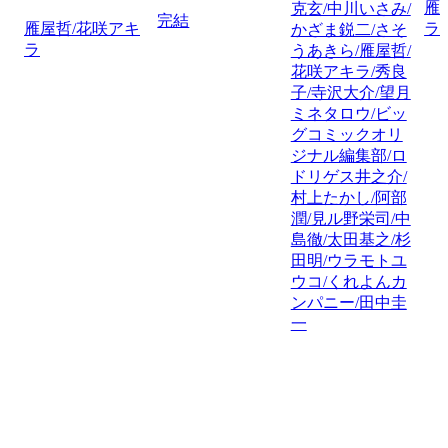
雁
克玄/中川いさみ/
完結
雁屋哲/花咲アキ
ラ
かざま鋭二/さそ
ラ
うあきら/雁屋哲/
花咲アキラ/秀良
子/寺沢大介/望月
ミネタロウ/ビッ
グコミックオリ
ジナル編集部/ロ
ドリゲス井之介/
村上たかし/阿部
潤/見ル野栄司/中
島徹/太田基之/杉
田明/ウラモトユ
ウコ/くれよんカ
ンパニー/田中圭
一