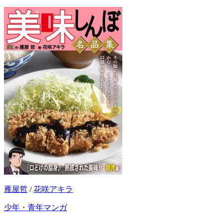
雁屋哲
/
花咲アキラ
少年・青年マンガ