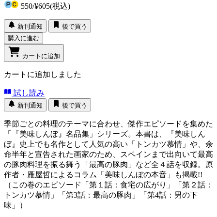
550
/
¥605
(税込)
新刊通知
後で買う
購入に進む
カートに追加
カートに追加しました
試し読み
新刊通知
後で買う
季節ごとの料理のテーマに合わせ、傑作エピソードを集めた
「『美味しんぼ』名品集」シリーズ。本書は、『美味しん
ぼ』史上でも名作として人気の高い「トンカツ慕情」や、余
命半年と宣告された画家のため、スペインまで出向いて最高
の豚肉料理を振る舞う「最高の豚肉」など全４話を収録。原
作者・雁屋哲によるコラム「美味しんぼの本音」も掲載!!
（この巻のエピソード「第１話：食宅の広がり」「第２話：
トンカツ慕情」「第3話：最高の豚肉」「第4話：男の下
味」）