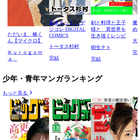
週末キッチン デ
剣と料理と王子
魔
ジコレ DIGITAL
様と 異世界を
め
ただいま、椿く
COMICS
生き抜くレシピ
ん【マイクロ】
大
トータス杉村
樹生ナト
Ｋｕｒｏｇｏｍ
完
完結
ａ．
完結
少年・青年マンガランキング
もっと見る