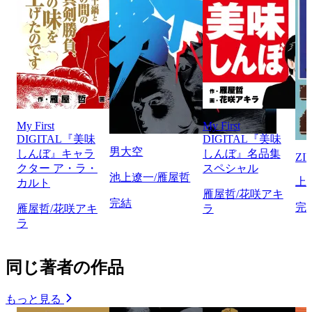
My First
My First
DIGITAL『美味
DIGITAL『美味
男大空
しんぼ』キャラ
しんぼ』名品集
ZI
クター ア・ラ・
スペシャル
池上遼一/雁屋哲
上
カルト
雁屋哲/花咲アキ
完結
完
雁屋哲/花咲アキ
ラ
ラ
同じ著者の作品
もっと見る