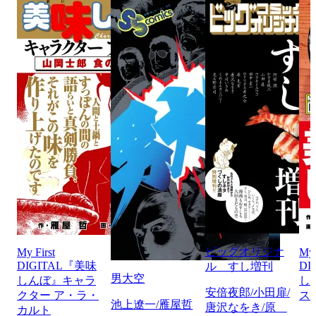
ビッグオリジナ
My First
My 
DIGITAL『美味
DI
ル すし増刊
男大空
しんぼ』キャラ
し
安倍夜郎/小田扉/
クター ア・ラ・
ス
池上遼一/雁屋哲
唐沢なをき/原
カルト