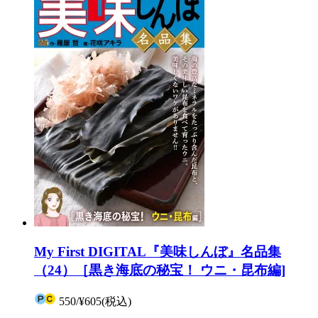
My First DIGITAL『美味しんぼ』名品集
（24）［黒き海底の秘宝！ ウニ・昆布編]
550
/
¥605
(税込)