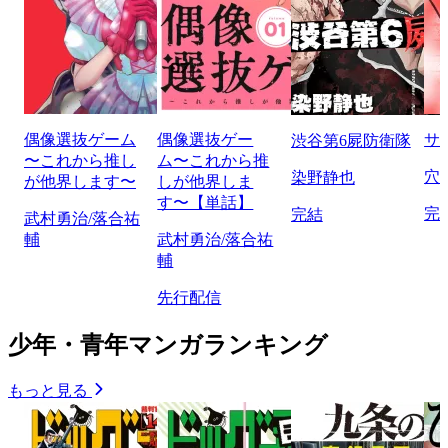
偶像選抜ゲーム
偶像選抜ゲー
サ
渋谷第6屍防衛隊
〜これから推し
ム〜これから推
穴
染野静也
が他界します〜
しが他界しま
す〜【単話】
完
完結
武村勇治/落合祐
輔
武村勇治/落合祐
輔
先行配信
少年・青年マンガランキング
もっと見る