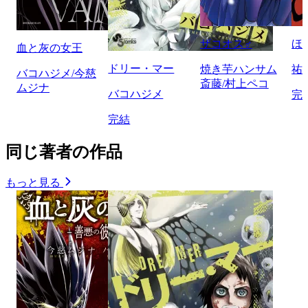
ザコオス♂
ほ
血と灰の女王
ドリー・マー
焼き芋ハンサム
祐
バコハジメ/今慈
斎藤/村上ペコ
ムジナ
バコハジメ
完
完結
同じ著者の作品
もっと見る