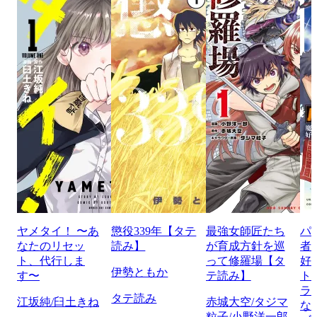
ヤメタイ！ 〜あ
懲役339年【タテ
最強女師匠たち
パ
なたのリセッ
読み】
が育成方針を巡
者
ト、代行しま
って修羅場【タ
好
伊勢ともか
す〜
テ読み】
ト
ラ
タテ読み
江坂純/臼土きね
赤城大空/タジマ
な
粒子/小野洋一郎