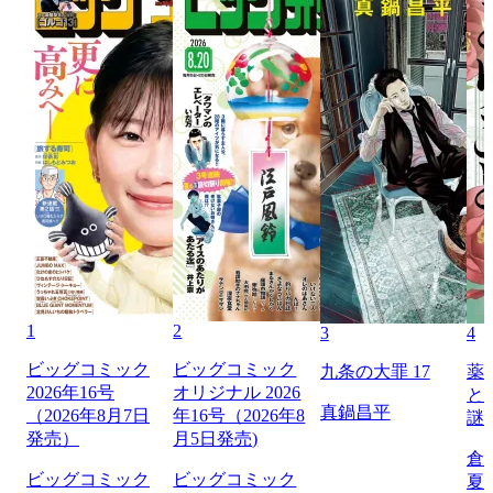
1
2
3
4
ビッグコミック
ビッグコミック
九条の大罪 17
薬
2026年16号
オリジナル 2026
と
真鍋昌平
（2026年8月7日
年16号（2026年8
謎
発売）
月5日発売)
倉
ビッグコミック
ビッグコミック
夏