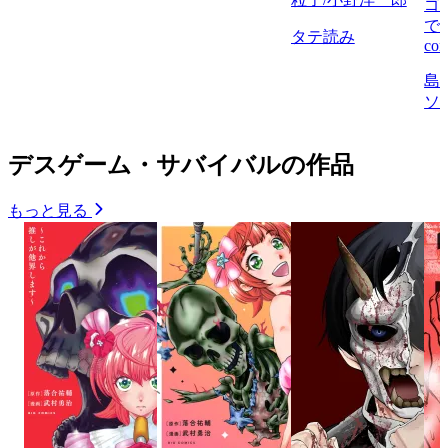
ゴ
で
タテ読み
com
島
ソ
デスゲーム・サバイバルの作品
もっと見る