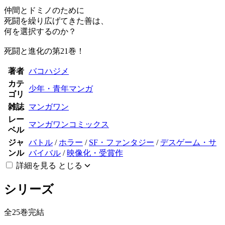
仲間とドミノのために
死闘を繰り広げてきた善は、
何を選択するのか？
死闘と進化の第21巻！
著者
バコハジメ
カテ
少年・青年マンガ
ゴリ
雑誌
マンガワン
レー
マンガワンコミックス
ベル
ジャ
バトル
/
ホラー
/
SF・ファンタジー
/
デスゲーム・サ
ンル
バイバル
/
映像化・受賞作
詳細を見る
とじる
シリーズ
全25巻完結