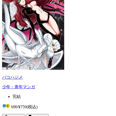
バコハジメ
少年・青年マンガ
完結
690
/
¥759
(税込)