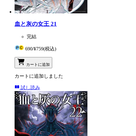
血と灰の女王 21
完結
690
/
¥759
(税込)
カートに追加
カートに追加しました
試し読み