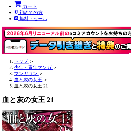
カート
初めての方
無料・セール
トップ
＞
少年・青年マンガ
＞
マンガワン
＞
血と灰の女王
＞
血と灰の女王 21
血と灰の女王 21