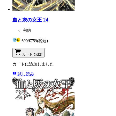
血と灰の女王 24
完結
690
/
¥759
(税込)
カートに追加
カートに追加しました
試し読み