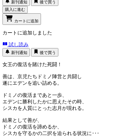
新刊通知
後で買う
購入に進む
カートに追加
カートに追加しました
試し読み
新刊通知
後で買う
女王の復活を賭けた死闘！
善は、京児たちドミノ陣営と共闘し
遂にエデンを追い詰める。
ドミノの復活まであと一歩、
エデンに勝利したかに思えたその時、
シスカを人質にとった志月が現れる。
結果として善が、
ドミノの復活を諦めるか、
シスカを守るかの二択を迫られる状況に･･･