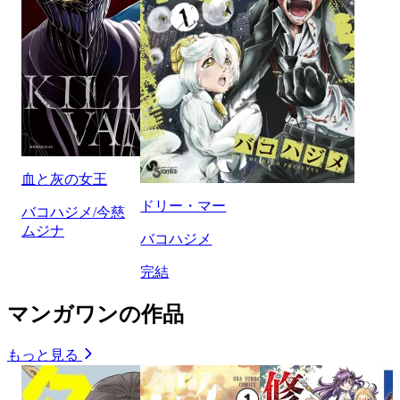
血と灰の女王
ドリー・マー
バコハジメ/今慈
ムジナ
バコハジメ
完結
マンガワンの作品
もっと見る