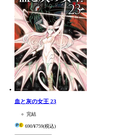
血と灰の女王 23
完結
690
/
¥759
(税込)