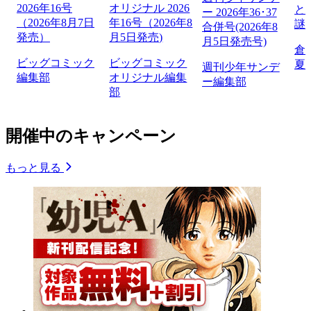
2026年16号
オリジナル 2026
と
ー 2026年36･37
（2026年8月7日
年16号（2026年8
謎
合併号(2026年8
発売）
月5日発売)
月5日発売号)
倉
ビッグコミック
ビッグコミック
夏
週刊少年サンデ
編集部
オリジナル編集
ー編集部
部
開催中のキャンペーン
もっと見る