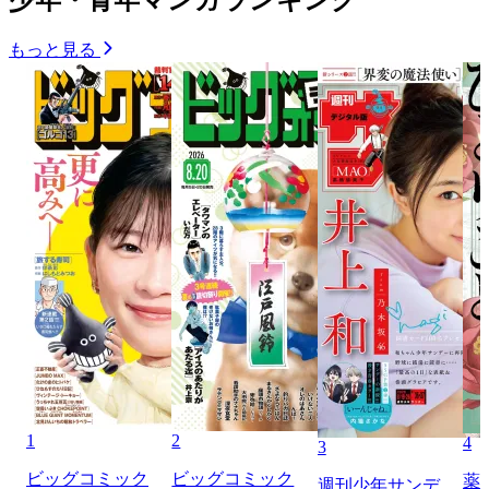
もっと見る
1
2
4
3
ビッグコミック
ビッグコミック
薬
週刊少年サンデ