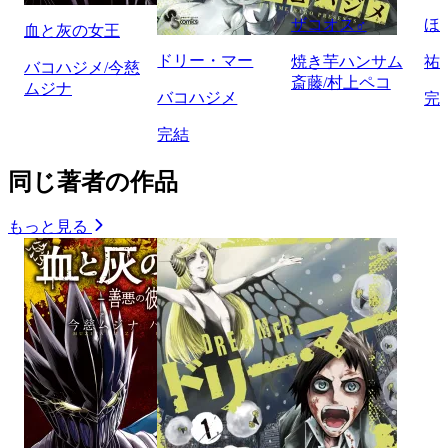
ザコオス♂
ほ
血と灰の女王
ドリー・マー
焼き芋ハンサム
祐
バコハジメ/今慈
斎藤/村上ペコ
ムジナ
バコハジメ
完
完結
同じ著者の作品
もっと見る