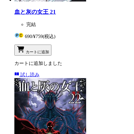
血と灰の女王 21
完結
690
/
¥759
(税込)
カートに追加
カートに追加しました
試し読み