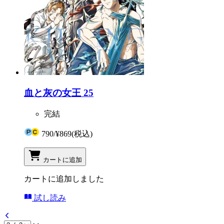
血と灰の女王 25
完結
790
/
¥869
(税込)
カートに追加
カートに追加しました
試し読み