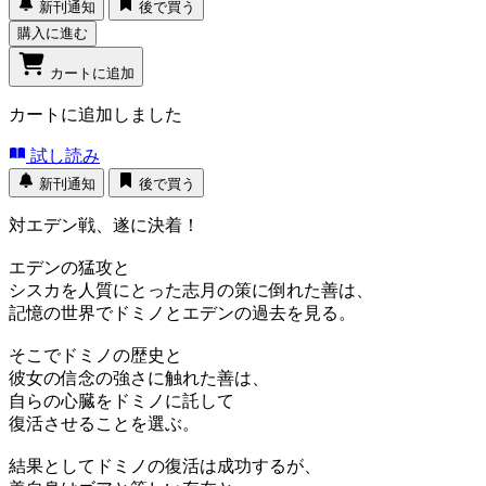
新刊通知
後で買う
購入に進む
カートに追加
カートに追加しました
試し読み
新刊通知
後で買う
対エデン戦、遂に決着！
エデンの猛攻と
シスカを人質にとった志月の策に倒れた善は、
記憶の世界でドミノとエデンの過去を見る。
そこでドミノの歴史と
彼女の信念の強さに触れた善は、
自らの心臓をドミノに託して
復活させることを選ぶ。
結果としてドミノの復活は成功するが、