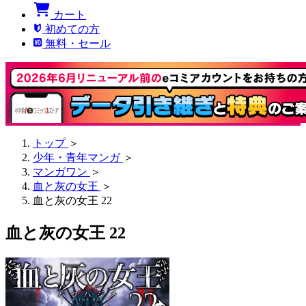
カート
初めての方
無料・セール
トップ
＞
少年・青年マンガ
＞
マンガワン
＞
血と灰の女王
＞
血と灰の女王 22
血と灰の女王 22