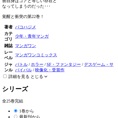
善自身はゴアと等しい存在と
なってしまうのだった･･･
覚醒と衝突の第22巻！
著者
バコハジメ
カテ
少年・青年マンガ
ゴリ
雑誌
マンガワン
レー
マンガワンコミックス
ベル
ジャ
バトル
/
ホラー
/
SF・ファンタジー
/
デスゲーム・サ
ンル
バイバル
/
映像化・受賞作
詳細を見る
とじる
シリーズ
全25巻完結
1巻から
最新刊から