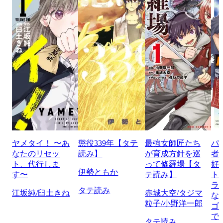
ヤメタイ！ 〜あ
懲役339年【タテ
最強女師匠たち
パ
なたのリセッ
読み】
が育成方針を巡
者
ト、代行しま
って修羅場【タ
好
伊勢ともか
す〜
テ読み】
ト
ラ
タテ読み
江坂純/臼土きね
赤城大空/タジマ
な
粒子/小野洋一郎
ゴ
で
タテ読み