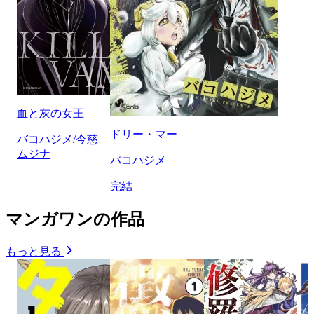
血と灰の女王
ドリー・マー
バコハジメ/今慈
ムジナ
バコハジメ
完結
マンガワンの作品
もっと見る