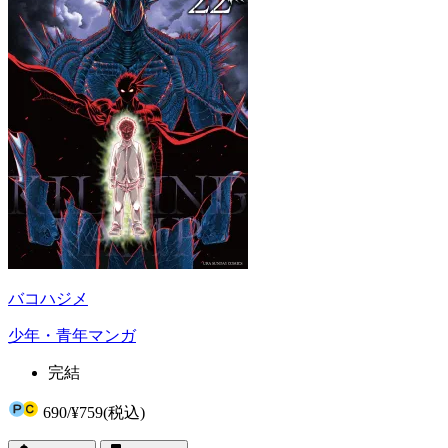
バコハジメ
少年・青年マンガ
完結
690
/
¥759
(税込)