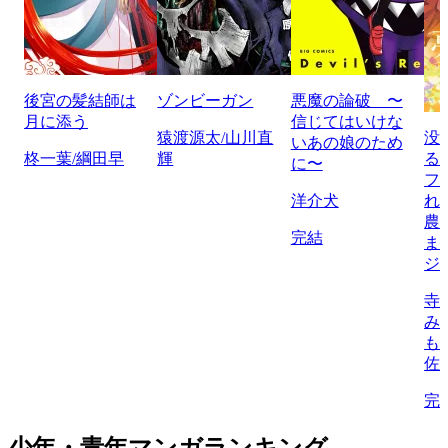
後宮の髪結師は
ゾンビーガン
悪魔の論破 〜
月に添う
信じてはいけな
猿渡源太/山川直
没
いあの娘のため
柊一葉/綱田早
輝
る
に〜
フ
洋介犬
れ
農
完結
ま
ジ
寺
み
も
佐
完
少年・青年マンガランキング