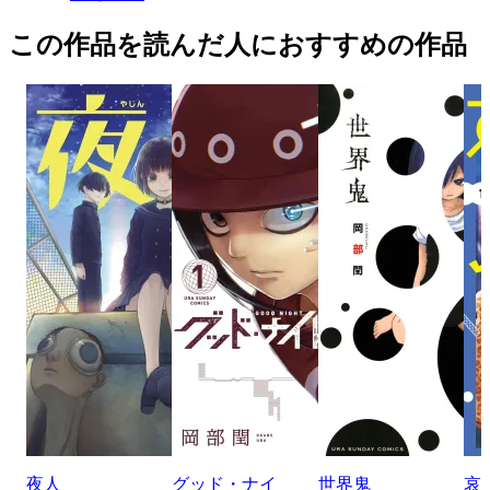
この作品を読んだ人におすすめの作品
夜人
グッド・ナイ
世界鬼
哀