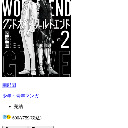
岡部閏
少年・青年マンガ
完結
690
/
¥759
(税込)