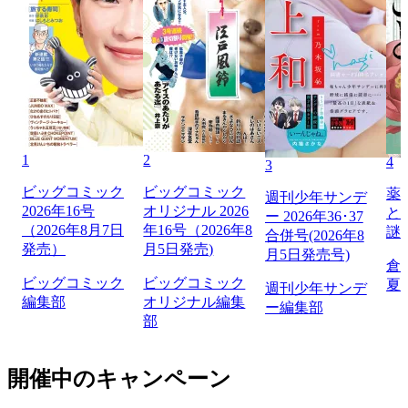
1
2
4
3
ビッグコミック
ビッグコミック
薬
週刊少年サンデ
2026年16号
オリジナル 2026
と
ー 2026年36･37
（2026年8月7日
年16号（2026年8
謎
合併号(2026年8
発売）
月5日発売)
月5日発売号)
倉
ビッグコミック
ビッグコミック
夏
週刊少年サンデ
編集部
オリジナル編集
ー編集部
部
開催中のキャンペーン