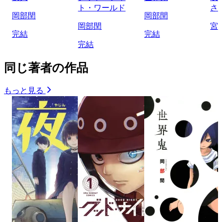
ト・ワールド
さ
岡部閏
岡部閏
岡部閏
宮
完結
完結
完結
同じ著者の作品
もっと見る