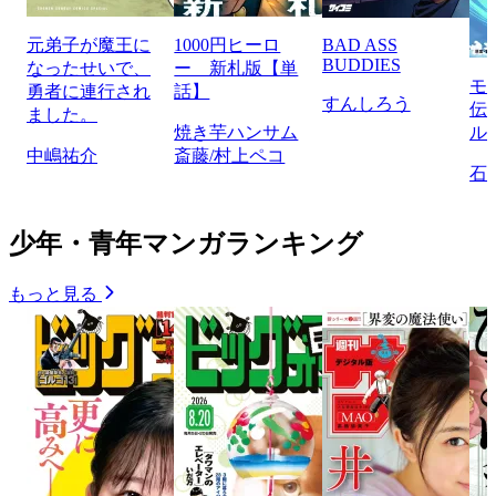
元弟子が魔王に
1000円ヒーロ
BAD ASS
BUDDIES
なったせいで、
ー 新札版【単
モ
勇者に連行され
話】
すんしろう
伝
ました。
焼き芋ハンサム
ル
中嶋祐介
斎藤/村上ペコ
石
少年・青年マンガランキング
もっと見る