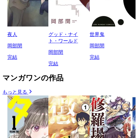
夜人
グッド・ナイ
世界鬼
ト・ワールド
岡部閏
岡部閏
岡部閏
完結
完結
完結
マンガワンの作品
もっと見る