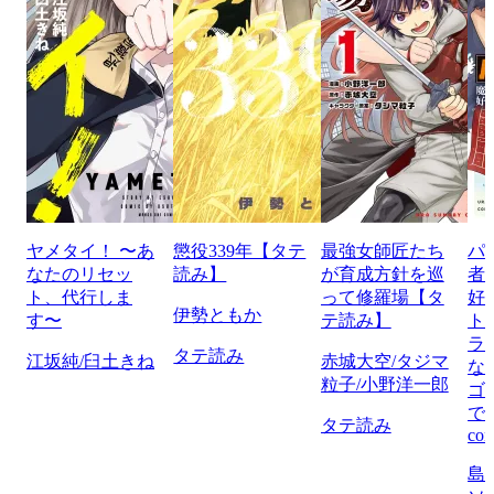
ヤメタイ！ 〜あ
懲役339年【タテ
最強女師匠たち
パ
なたのリセッ
読み】
が育成方針を巡
者
ト、代行しま
って修羅場【タ
好
伊勢ともか
す〜
テ読み】
ト
ラ
タテ読み
江坂純/臼土きね
赤城大空/タジマ
な
粒子/小野洋一郎
ゴ
で
タテ読み
com
島