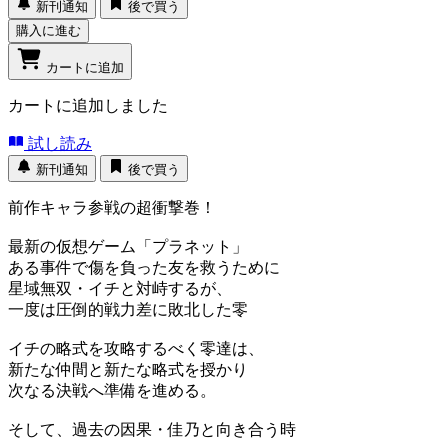
新刊通知
後で買う
購入に進む
カートに追加
カートに追加しました
試し読み
新刊通知
後で買う
前作キャラ参戦の超衝撃巻！
最新の仮想ゲーム「プラネット」
ある事件で傷を負った友を救うために
星域無双・イチと対峙するが、
一度は圧倒的戦力差に敗北した零
イチの略式を攻略するべく零達は、
新たな仲間と新たな略式を授かり
次なる決戦へ準備を進める。
そして、過去の因果・佳乃と向き合う時