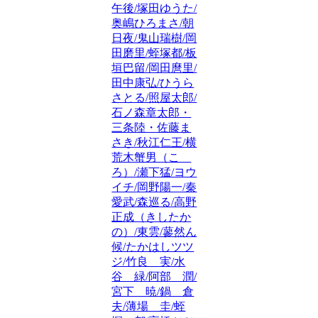
午後/塚田ゆうた/
奥嶋ひろまさ/朝
日夜/鬼山瑞樹/岡
田磨里/蛭塚都/板
垣巴留/岡田麿里/
田中康弘/ひうら
さとる/照屋太郎/
石ノ森章太郎・
三条陸・佐藤ま
さき/秋江仁王/横
荒木蟹男（こゝ
ろ）/瀬下猛/ヨウ
イチ/岡野陽一/秦
愛武/森巡る/高野
正成（きしたか
の）/東雲/蓼然ん
候/たかはしツツ
ジ/竹良 実/水
谷 緑/阿部 潤/
宮下 暁/鍋 倉
夫/薄場 圭/蛭