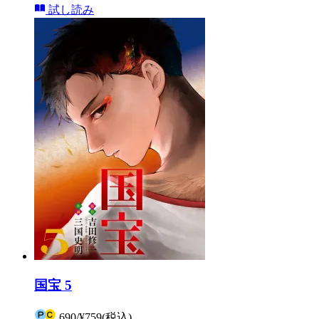
試し読み
国宝 5
690
/
¥759
(税込)