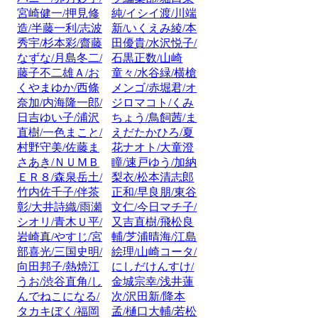
宮崎健一/押見修
純/イシイ渡/川端
造/半藤一利/志波
新/いくえみ綾/本
秀宇/杉本彩/齋藤
田優貴/水沢悦子/
なずな/月島冬二/
石黒正数/山崎
藤子不二雄Ａ/お
童々/水谷緑/横槍
くやまゆか/西條
メンゴ/赤堀君/オ
奈加/内海隆一郎/
ジロマコト/くみ
日吉ゆい子/浦沢
ちょう/鳥飼茜/ま
直樹/一色まこと/
えだたかひろ/夏
村野守美/佐藤ま
花ナオト/大童澄
さあき/ＮＵＭＢ
瞳/速戸ゆう/加納
ＥＲ８/森泉岳土/
梨衣/松本清志郎
竹内佐千子/伴茶
正和/早良朋/東谷
彰/大井詩織/雨瀬
文仁/今日マチ子/
シオリ/青木Ｕ平/
又吉直樹/飛松良
岩崎真/やすじ/宮
輔/芝浦晴海/江島
部喜光/三国史明/
絵理/山崎コータ/
向田邦子/熱焼江
にしだけんすけ/
うお/渋谷直角/し
金城宗幸/浅井蓮
んでねこになる/
次/沢田新/降本
タカキぼく/福岡
孟/樋口大輔/若松