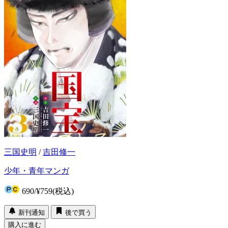
三国史明
/
吉田修一
少年・青年マンガ
690
/
¥759
(税込)
新刊通知
後で買う
購入に進む