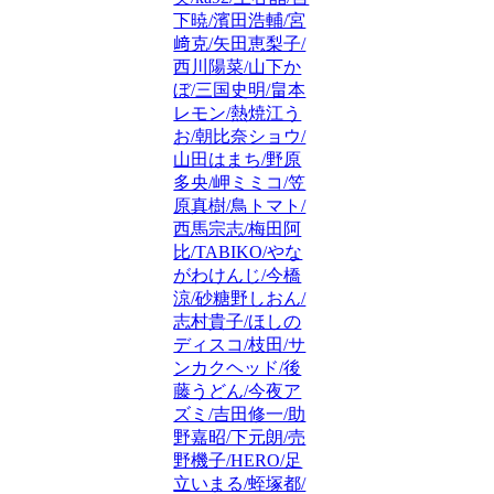
下暁/濱田浩輔/宮
﨑克/矢田恵梨子/
西川陽菜/山下か
ぼ/三国史明/畠本
レモン/熱焼江う
お/朝比奈ショウ/
山田はまち/野原
多央/岬ミミコ/笠
原真樹/鳥トマト/
西馬宗志/梅田阿
比/TABIKO/やな
がわけんじ/今橋
涼/砂糖野しおん/
志村貴子/ほしの
ディスコ/枝田/サ
ンカクヘッド/後
藤うどん/今夜ア
ズミ/吉田修一/助
野嘉昭/下元朗/売
野機子/HERO/足
立いまる/蛭塚都/