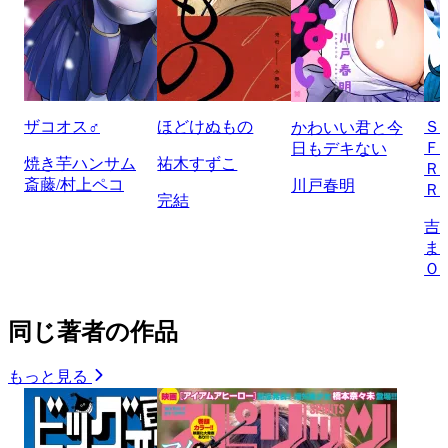
ザコオス♂
ほどけぬもの
Ｓ
かわいい君と今
Ｆ
日もデキない
焼き芋ハンサム
祐木すずこ
Ｒ
斎藤/村上ペコ
川戸春明
Ｒ
完結
吉
ま
Ｏ
同じ著者の作品
もっと見る