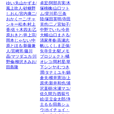
ゆい/丸山かずま/
卓宏/阿部共実/木
風上吹人/砂糖野
塚桃檎/山口ツト
しおん/宮内康二/
ム/背川昇/三条
おかくーこ/チャ
陸/塚田英明/寺田
ンキー松本/村上
克也/二ノ宮知子/
香/佐々木四太/乙
中野でいち/今井
原おきと/井上宗/
大輔/山口まさる/
岡本じゃない/中
清家孝春/高瀬志
原とほる/新藤兼
帆/ふくしま正保/
人/宮﨑宵/藤川
矢寺圭太/駅メモ
晶/マツダユカ/川
プロジェクト/橘
野倫/柳沢きみお/
オレコ/岡村星/草
田島隆
下シンヤ/むつき
潤/タナミユキ/鍋
倉夫/横井憲治/上
原求/新井和也/浦
沢直樹/水瀬マユ/
佐久間力/西荻弓
絵/足立金太郎/浄
土るる/田島シュ
ウ/ホイチョイ・