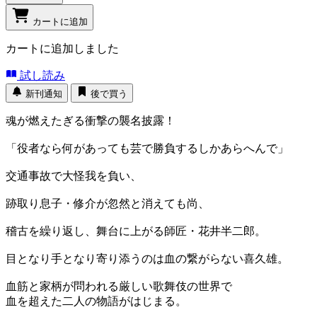
カートに追加
カートに追加しました
試し読み
新刊通知
後で買う
魂が燃えたぎる衝撃の襲名披露！
「役者なら何があっても芸で勝負するしかあらへんで」
交通事故で大怪我を負い、
跡取り息子・修介が忽然と消えても尚、
稽古を繰り返し、舞台に上がる師匠・花井半二郎。
目となり手となり寄り添うのは血の繋がらない喜久雄。
血筋と家柄が問われる厳しい歌舞伎の世界で
血を超えた二人の物語がはじまる。