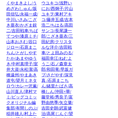
くやまきよし/う
ウユキコ/浅野い
めざわしゅん/坂
にお/西炯子/片山
田信弘/永福一成/
ユキヲ/東村アキ
中川いさみ/こざ
コ/藤井五成/吉本
き亜衣/かざま鋭
浩二/ちはる/高田
二/吉田戦車/ちば
サンコ/長尾謙一
てつや/漆原ミチ/
郎/こざき亜衣/三
山本おさむ/谷口
田紀房/クリスタ
ジロー/石原まこ
ルな洋介/吉田戦
ちん/とがしやす
車/とよ田みのる/
たか/あまやゆう
福田幸江/ねむよ
き/中村真理子/室
うこ/石ノ森章太
井大資/永松潔/高
郎/和田竜/早坂ガ
橋遠州/やまあき
ブ/さだやす/深見
道屯/望月ミネタ
真 /石原まこち
ロウ/カレー沢薫/
ん/緒里たばさ/高
山川直人/津村マ
橋しん/沖田×華/
ミ/ビッグコミッ
藤堂裕/秀良子/富
クオリジナル編
野由悠季/矢立肇/
集部/有間しのぶ/
吉田史朗/武富健
稲井雄人/村上た
治/高尾じんぐ/望