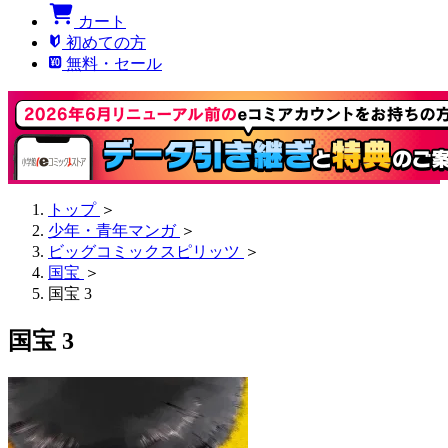
カート
初めての方
無料・セール
トップ
＞
少年・青年マンガ
＞
ビッグコミックスピリッツ
＞
国宝
＞
国宝 3
国宝 3