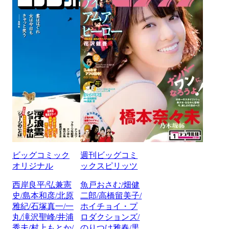
ビッグコミック
週刊ビッグコミ
オリジナル
ックスピリッツ
西岸良平/弘兼憲
魚戸おさむ/畑健
史/島本和彦/北原
二郎/高橋留美子/
雅紀/石塚真一/一
ホイチョイ・プ
丸/滝沢聖峰/井浦
ロダクションズ/
秀夫/村上もとか/
のりつけ雅春/黒