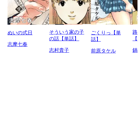
そういう家の子
路
ぬいの式日
ごくりっ【単
の話【単話】
【
話】
志摩七春
志村貴子
鍋
前原タケル