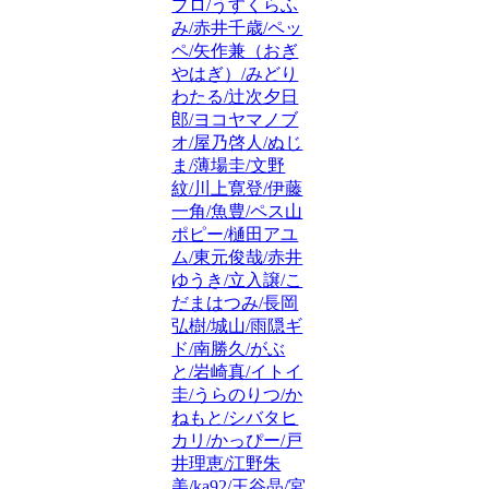
プロ/うすくらふ
み/赤井千歳/ペッ
ペ/矢作兼（おぎ
やはぎ）/みどり
わたる/辻次夕日
郎/ヨコヤマノブ
オ/屋乃啓人/ぬじ
ま/薄場圭/文野
紋/川上寛登/伊藤
一角/魚豊/ペス山
ポピー/樋田アユ
ム/東元俊哉/赤井
ゆうき/立入譲/こ
だまはつみ/長岡
弘樹/城山/雨隠ギ
ド/南勝久/がぶ
と/岩崎真/イトイ
圭/うらのりつ/か
ねもと/シバタヒ
カリ/かっぴー/戸
井理恵/江野朱
美/ka92/王谷晶/宮