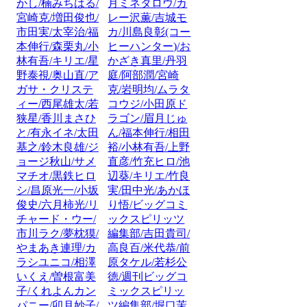
かし/楠みちはる/
月ミネタロウ/カ
宮崎克/増田俊也/
レー沢薫/吉城モ
市田実/太宰治/福
カ/川島良彰(コー
本伸行/森栗丸/小
ヒーハンター)/お
林有吾/キリエ/星
かざき真里/丹羽
野泰視/奥山直/ア
庭/阿部潤/宮崎
ガサ・クリステ
克/岩明均/ムラタ
ィー/西尾雄太/若
コウジ/小田原ド
狭星/香川まさひ
ラゴン/眉月じゅ
と/有永イネ/太田
ん/福本伸行/相田
基之/鈴木良雄/ジ
裕/小林有吾/上野
ョージ秋山/サメ
直彦/竹充ヒロ/池
マチオ/黒鉄ヒロ
辺葵/キリエ/竹良
シ/昌原光一/小坂
実/田中光/あかほ
俊史/六月柿光/リ
り悟/ビッグコミ
チャード・ウー/
ックスピリッツ
市川ラク/夢枕獏/
編集部/吉田貴司/
やまあき連理/カ
高良百/米代恭/前
ラシユニコ/相澤
原タケル/若杉公
いくえ/曽根富美
徳/週刊ビッグコ
子/くれよんカン
ミックスピリッ
パニー/卯月妙子/
ツ編集部/堀口茉