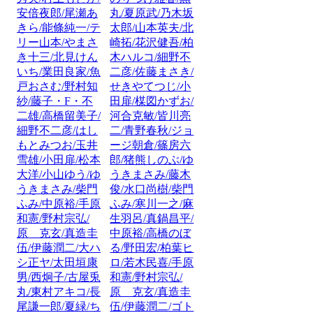
安倍夜郎/尾瀬あ
丸/夏原武/乃木坂
きら/能條純一/テ
太郎/山本英夫/北
リー山本/やまさ
崎拓/花沢健吾/柏
き十三/北見けん
木ハルコ/細野不
いち/業田良家/魚
二彦/佐藤まさき/
戸おさむ/野村知
せきやてつじ/小
紗/藤子・F・不
田扉/楳図かずお/
二雄/高橋留美子/
河合克敏/皆川亮
細野不二彦/はし
二/青野春秋/ジョ
もとみつお/玉井
ージ朝倉/篠房六
雪雄/小田扉/松本
郎/猪熊しのぶ/ゆ
大洋/小山ゆう/ゆ
うきまさみ/藤木
うきまさみ/柴門
俊/水口尚樹/柴門
ふみ/中原裕/手原
ふみ/寒川一之/麻
和憲/野村宗弘/
生羽呂/真鍋昌平/
原 克玄/真造圭
中原裕/高橋のぼ
伍/伊藤潤二/大ハ
る/野田宏/柏葉ヒ
シ正ヤ/太田垣康
ロ/若木民喜/手原
男/西炯子/古屋兎
和憲/野村宗弘/
丸/東村アキコ/長
原 克玄/真造圭
尾謙一郎/夏緑/ち
伍/伊藤潤二/ゴト