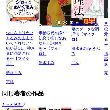
腹黒妹キャラ令
悪
嬢のダークな調
役
シロさまはぬい
帝都転異奇譚〜
理法【マイク
愛
ぐるみのままで
初恋で推しなあ
ロ】
る
いてくれない〜
なたと謎解き
ー
ぬい活OL、神さ
を〜【マイク
清水まみ/まきぶ
まに溺愛され
ロ】
ろ
清
る〜【マイク
高
清水まみ
完結
ロ】
さ
清水まみ
完
完結
同じ著者の作品
もっと見る