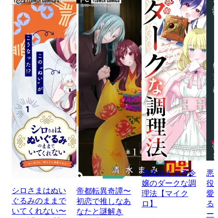
腹黒妹キャラ令
悪
嬢のダークな調
役
シロさまはぬい
帝都転異奇譚〜
理法【マイク
愛
ぐるみのままで
初恋で推しなあ
ロ】
る
いてくれない〜
なたと謎解き
ー