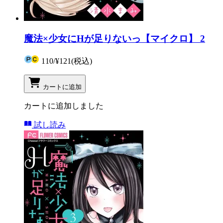
魔法×少女にHが足りないっ【マイクロ】 2
110
/
¥121
(税込)
カートに追加
カートに追加しました
試し読み