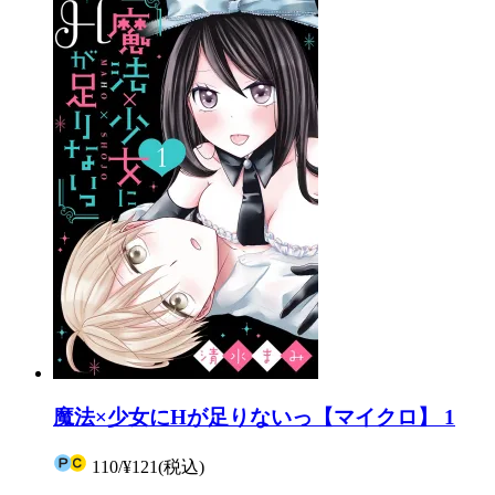
魔法×少女にHが足りないっ【マイクロ】 1
110
/
¥121
(税込)