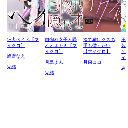
狂犬ベイベ【マ
自惚れ女子と隠
捨て猫はクズの
王
イクロ】
れオオカミ【マ
手も借りたい
装
イクロ】
【マイクロ】
ど
蜂野なえ
イ
月島よん
月森ココ
完結
み
完結