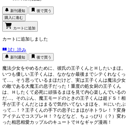
新刊通知
後で買う
購入に進む
カートに追加
カートに追加しました
試し読み
新刊通知
後で買う
魔法少女をやめるために、彼氏の王子くんとＨしたいまほ。
いつも優しい王子くんは、なかなか最後までシテくれなくっ
て…。そう思っているまほだけど、実は王子くんは魔法少女
の敵である大魔王の息子だった！重度の処女厨の王子くん
は、Ｈしたくて必死に頑張るまほを見て内心楽しんでいるの
だ…。そのぶん、魔王モードのときの王子くんは超ドＳ！相
手が王子くんだとはまるで気付いてないまほを、Ｈにいたぶ
って…！？王子くんの手下の息子にまほがネトラレ！？変身
アイテムでコスプレＨ！？などなど、ちょっぴり（？）変わ
った相思相愛カップルのキュートでＨなギャグ漫画！