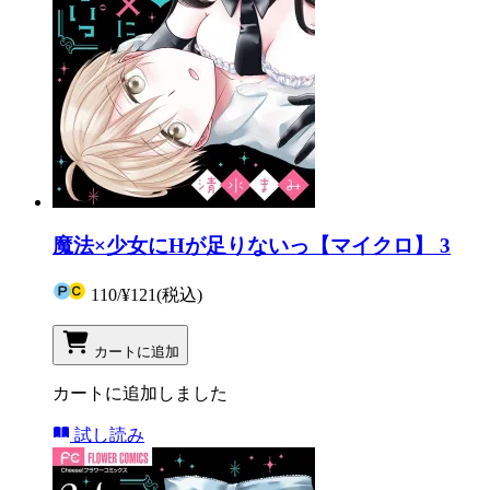
魔法×少女にHが足りないっ【マイクロ】 3
110
/
¥121
(税込)
カートに追加
カートに追加しました
試し読み