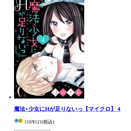
魔法×少女にHが足りないっ【マイクロ】 4
110
/
¥121
(税込)