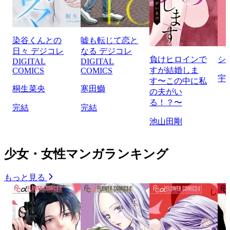
染谷くんとの
嘘も転じて恋と
日々 デジコレ
なる デジコレ
負けヒロインで
シ
DIGITAL
DIGITAL
すが結婚しま
COMICS
COMICS
宇
す〜この中に私
桐生菜央
寒田鰤
の夫がい
る！？〜
完結
完結
池山田剛
少女・女性マンガランキング
もっと見る