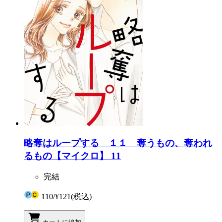
略奪はループする １１ 奪うもの、奪われ
るもの【マイクロ】 11
完結
110
/
¥121
(税込)