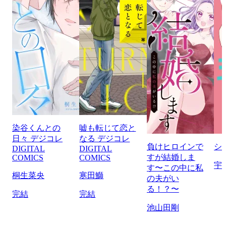
染谷くんとの
嘘も転じて恋と
日々 デジコレ
なる デジコレ
負けヒロインで
シ
DIGITAL
DIGITAL
すが結婚しま
COMICS
COMICS
宇
す〜この中に私
桐生菜央
寒田鰤
の夫がい
る！？〜
完結
完結
池山田剛