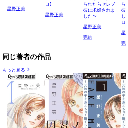
ロ】
られたらセレブ
ら
星野正美
彼に求婚されま
彼
星野正美
した〜
し
ロ
星野正美
星
完結
完
同じ著者の作品
もっと見る