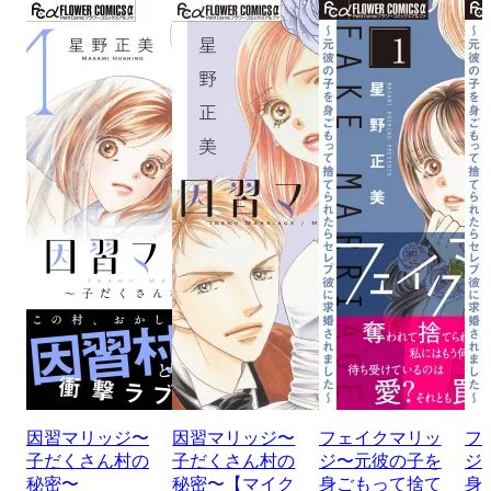
因習マリッジ〜
因習マリッジ〜
フェイクマリッ
フ
子だくさん村の
子だくさん村の
ジ〜元彼の子を
ジ
秘密〜
秘密〜【マイク
身ごもって捨て
身