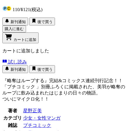
110
/
¥121
(税込)
新刊通知
後で買う
購入に進む
カートに追加
カートに追加しました
試し読み
新刊通知
後で買う
『略奪はループする』完結&コミックス連続刊行記念！！
「プチコミック 」別冊ふろくに掲載された、美羽が略奪の
ループに飲み込まれたはじまりの日々の物語。
ついにマイクロ化！！
著者
星野正美
カテゴリ
少女・女性マンガ
雑誌
プチコミック