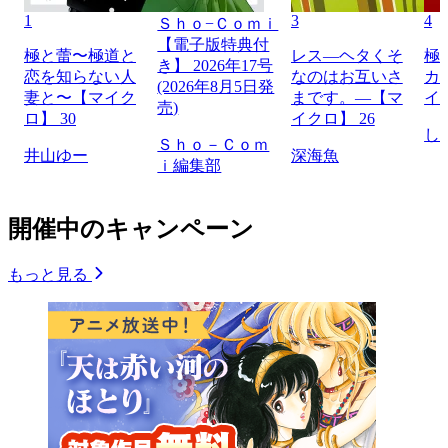
1
3
4
Ｓｈｏ−Ｃｏｍｉ
【電子版特典付
極と蕾〜極道と
レス―ヘタくそ
極
き】 2026年17号
恋を知らない人
なのはお互いさ
カ
(2026年8月5日発
妻と〜【マイク
まです。―【マ
イ
売)
ロ】 30
イクロ】 26
し
Ｓｈｏ－Ｃｏｍ
井山ゆー
深海魚
ｉ編集部
開催中のキャンペーン
もっと見る