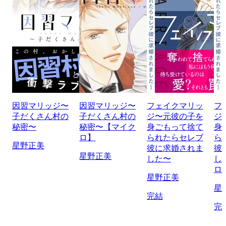
因習マリッジ〜
因習マリッジ〜
フェイクマリッ
フ
子だくさん村の
子だくさん村の
ジ〜元彼の子を
ジ
秘密〜
秘密〜【マイク
身ごもって捨て
身
ロ】
られたらセレブ
ら
星野正美
彼に求婚されま
彼
星野正美
した〜
し
ロ
星野正美
星
完結
完