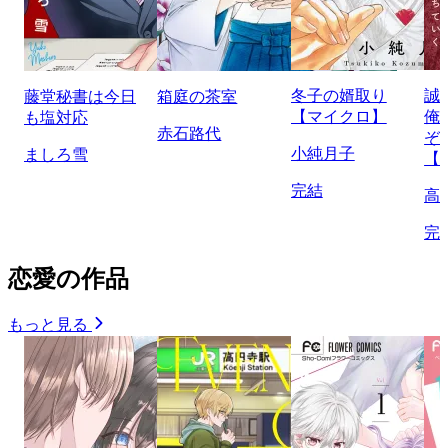
冬子の婿取り
誠
藤堂秘書は今日
箱庭の茶室
【マイクロ】
俺
も塩対応
赤石路代
ぞ
小純月子
ましろ雪
【
完結
高
完
恋愛の作品
もっと見る