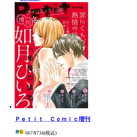
Ｐｅｔｉｔ Ｃｏｍｉｃ増刊
667
/
¥734
(税込)