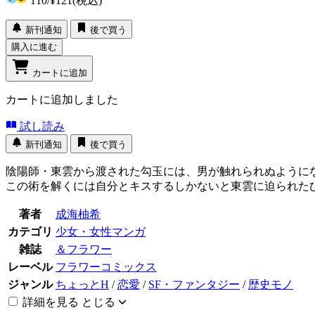
110
/
¥121
(税込)
新刊通知
後で買う
購入に進む
カートに追加
カートに追加しました
試し読み
新刊通知
後で買う
陰陽師・東雲から渡された勾玉には、男が触れられぬよう
この術を解くには自分とキスするしかないと東雲に迫られた
著者
成海柚希
カテゴリ
少女・女性マンガ
雑誌
＆フラワー
レーベル
フラワーコミックス
ジャンル
ちょっとH
/
恋愛
/
SF・ファンタジー
/
歴史モノ
詳細を見る
とじる