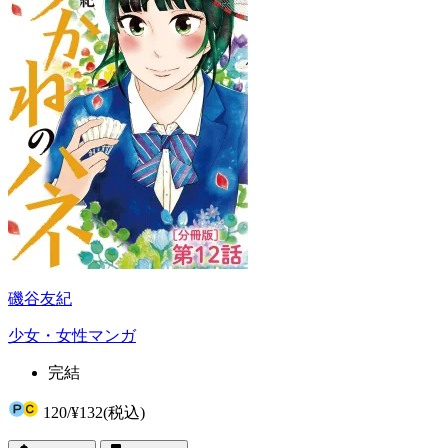
磯谷友紀
少女・女性マンガ
完結
120
/
¥132
(税込)