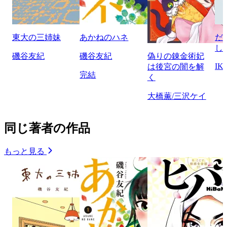
東大の三姉妹
あかねのハネ
だ
し
磯谷友紀
磯谷友紀
偽りの錬金術妃
IK
は後宮の闇を解
完結
く
大橋薫/三沢ケイ
同じ著者の作品
もっと見る