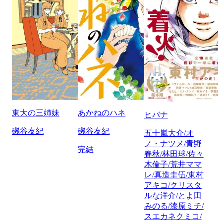
東大の三姉妹
あかねのハネ
ヒバナ
磯谷友紀
磯谷友紀
五十嵐大介/オ
ノ・ナツメ/青野
完結
春秋/林田球/佐々
木倫子/荒井ママ
レ/真造圭伍/東村
アキコ/クリスタ
ルな洋介/とよ田
みのる/漆原ミチ/
スエカネクミコ/