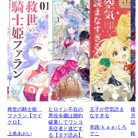
救世の騎士姫
ヒロイン不在の
王子が空気読ま
後
ファラン【マイ
悪役令嬢は婚約
なすぎる
月
クロ】
破棄してワンコ
話
幸路/ｋａｅ/くろ
系従者と逃亡す
上条あおい
でこ
柊
る【タテ読み】