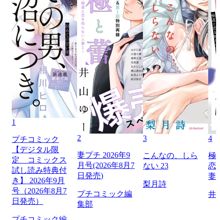
1
2
3
4
プチコミック
【デジタル限
妻プチ 2026年9
こんなの、しら
極
定 コミックス
月号(2026年8月7
ない 23
恋
試し読み特典付
日発売)
妻
き】 2026年9月
梨月詩
号（2026年8月7
プチコミック編
井
日発売）
集部
プチコミック編