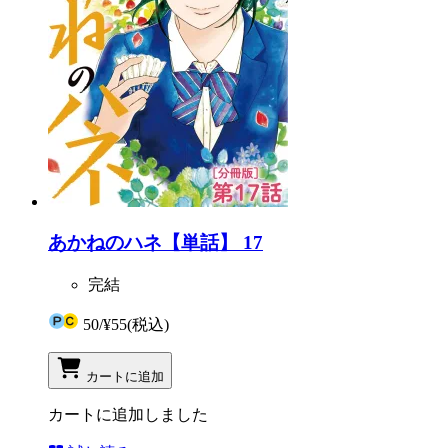
あかねのハネ【単話】 17
完結
50
/
¥55
(税込)
カートに追加
カートに追加しました