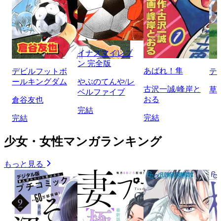
イナズマイレブ
ン 完全版
あばれ！隼
デビルフットボ
テ
ールキングダム
やぶのてんや/レ
古沢一誠/峰岸と
草
ベルファイブ
おる
倉谷友也
完結
完結
完結
少女・女性マンガランキング
もっと見る