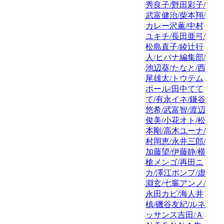
秀良子/野田彩子/
武富健治/柴本翔/
カレー沢薫/中村
ユキチ/長田亜弓/
松島直子/綾辻行
人/ヒバナ編集部/
池辺葵/たなと/西
尾雄太/トウテム
ポール/田中てて
て/有永イネ/鎌谷
悠希/武富智/渡辺
俊美/小花オト/松
本剛/高木ユーナ/
村岡恵/永井三郎/
加藤望/伊藤静/横
槍メンゴ/再田ニ
カ/澤江ポンプ/虚
淵玄/七竈アンノ/
永田カビ/海人井
槙/磯谷友紀/ルネ
ッサンス吉田/Ａ