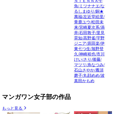
ＮＴＥＮＮＡ牛
魚/ミツナナエ/な
るしまゆり/銅★
萬福/左近堂絵里/
青鹿ユウ/松田未
来/宮崎夏次系/渦
井/石田敦子/里見
晃知/高野雀/宇野
ジニア/原田楽/伊
東七つ生/旭野登
久/神崎裕也/市川
けい/さり/後藤/
マツリ/糸なつみ/
石山さやか/雁須
磨子/丸顔めめ/波
真田かもめ
マンガワン女子部の作品
もっと見る