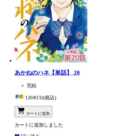
あかねのハネ【単話】 20
完結
120
/
¥132
(税込)
カートに追加
カートに追加しました