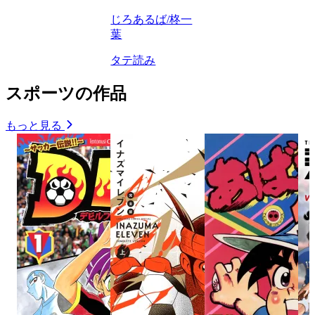
じろあるば/柊一
葉
タテ読み
スポーツの作品
もっと見る