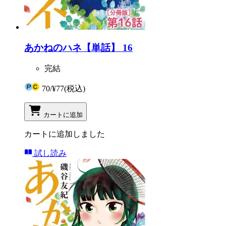
あかねのハネ【単話】 16
完結
70
/
¥77
(税込)
カートに追加
カートに追加しました
試し読み