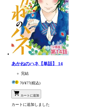
あかねのハネ【単話】 14
完結
70
/
¥77
(税込)
カートに追加
カートに追加しました