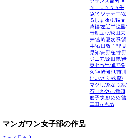
ッサンス吉田/Ａ
ＮＴＥＮＮＡ牛
魚/ミツナナエ/な
るしまゆり/銅★
萬福/左近堂絵里/
青鹿ユウ/松田未
来/宮崎夏次系/渦
井/石田敦子/里見
晃知/高野雀/宇野
ジニア/原田楽/伊
東七つ生/旭野登
久/神崎裕也/市川
けい/さり/後藤/
マツリ/糸なつみ/
石山さやか/雁須
磨子/丸顔めめ/波
真田かもめ
マンガワン女子部の作品
もっと見る