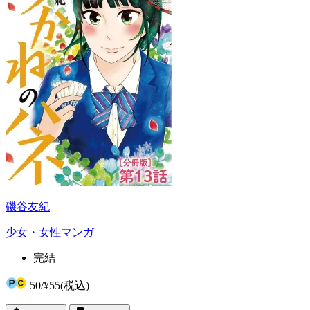
磯谷友紀
少女・女性マンガ
完結
50
/
¥55
(税込)