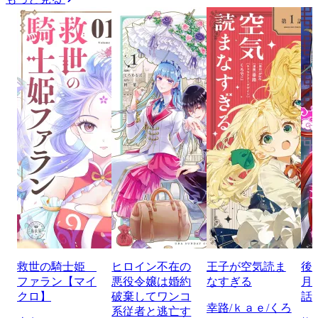
救世の騎士姫
ヒロイン不在の
王子が空気読ま
後
ファラン【マイ
悪役令嬢は婚約
なすぎる
月
クロ】
破棄してワンコ
話
幸路/ｋａｅ/くろ
系従者と逃亡す