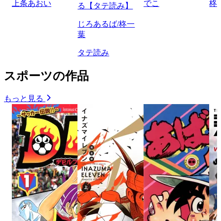
上条あおい
でこ
柊
る【タテ読み】
じろあるば/柊一
葉
タテ読み
スポーツの作品
もっと見る