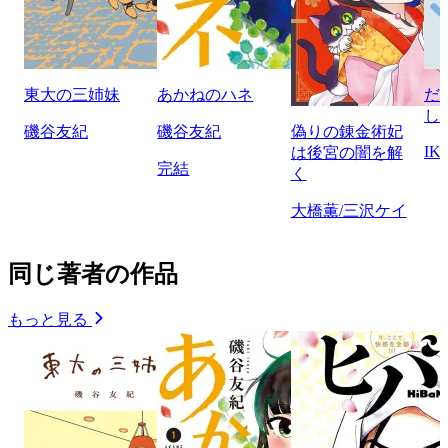
東大の三姉妹
あかねのハネ
だ
し
磯谷友紀
磯谷友紀
偽りの錬金術妃
IK
は後宮の闇を解
完結
く
大橋薫/三沢ケイ
同じ著者の作品
もっと見る