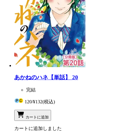
あかねのハネ【単話】 20
完結
120
/
¥132
(税込)
カートに追加
カートに追加しました