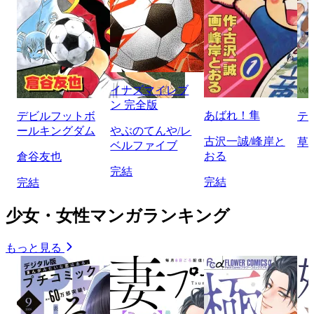
イナズマイレブ
ン 完全版
あばれ！隼
デビルフットボ
テ
ールキングダム
やぶのてんや/レ
古沢一誠/峰岸と
草
ベルファイブ
おる
倉谷友也
完結
完結
完結
少女・女性マンガランキング
もっと見る