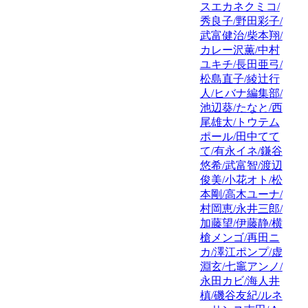
スエカネクミコ/
秀良子/野田彩子/
武富健治/柴本翔/
カレー沢薫/中村
ユキチ/長田亜弓/
松島直子/綾辻行
人/ヒバナ編集部/
池辺葵/たなと/西
尾雄太/トウテム
ポール/田中てて
て/有永イネ/鎌谷
悠希/武富智/渡辺
俊美/小花オト/松
本剛/高木ユーナ/
村岡恵/永井三郎/
加藤望/伊藤静/横
槍メンゴ/再田ニ
カ/澤江ポンプ/虚
淵玄/七竈アンノ/
永田カビ/海人井
槙/磯谷友紀/ルネ