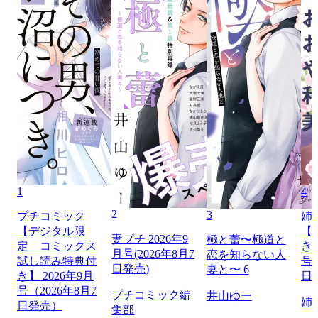
1
4
2
3
プチコミック
姉
【デジタル限
【
妻プチ 2026年9
極と蕾〜極道と
定 コミックス
き】
月号(2026年8月7
恋を知らない人
試し読み特典付
号（
日発売)
妻と〜 6
き】 2026年9月
日
号（2026年8月7
プチコミック編
井山ゆー
姉
日発売）
集部