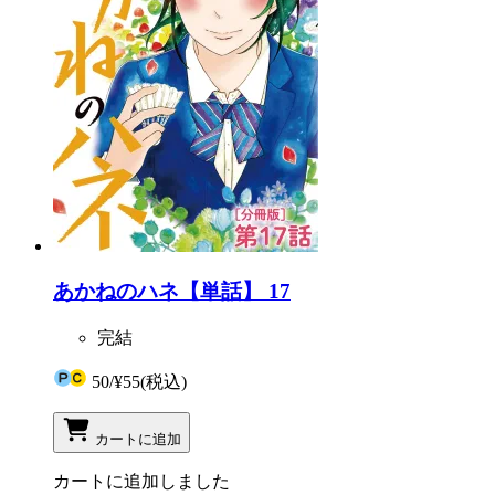
あかねのハネ【単話】 17
完結
50
/
¥55
(税込)
カートに追加
カートに追加しました