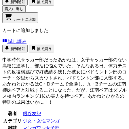
新刊通知
後で買う
購入に進む
カートに追加
カートに追加しました
試し読み
新刊通知
後で買う
中学時代サッカー部だったあかねは、女子サッカー部のない
高校に進学し、部活に悩んでいた。そんなある日、体力テス
トの反復横跳びで好成績を残した彼女にバドミントン部のコ
ーチ・汐里からスカウトされ、バドミントン部に入部する。
あかねとひかるはC・Dチームで全勝し、A・Bチームの江南
姉妹ペアと対戦することになった。だが、江南ペアはダブル
ス校内ランキング1位の実力を持つペア。あかねとひかるの
特訓の成果はいかに！！
著者
磯谷友紀
カテゴリ
少女・女性マンガ
雑誌
マンガワン女子部