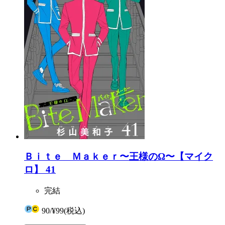
Ｂｉｔｅ Ｍａｋｅｒ〜王様のΩ〜【マイク
ロ】 41
完結
90
/
¥99
(税込)