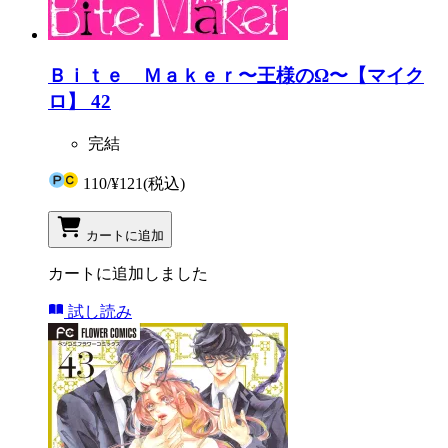
Ｂｉｔｅ Ｍａｋｅｒ〜王様のΩ〜【マイク
ロ】 42
完結
110
/
¥121
(税込)
カートに追加
カートに追加しました
試し読み