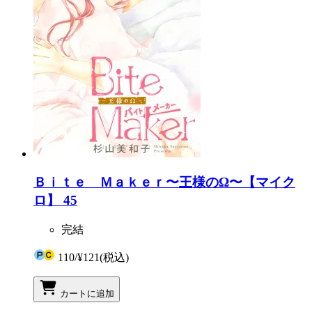
Ｂｉｔｅ Ｍａｋｅｒ〜王様のΩ〜【マイク
ロ】 45
完結
110
/
¥121
(税込)
カートに追加