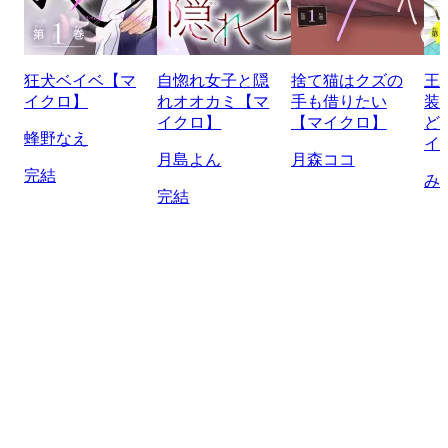
狂犬ベイベ【マ
自惚れ女子と隠
捨て猫はクズの
王
イクロ】
れオオカミ【マ
手も借りたい
装
イクロ】
【マイクロ】
ど
蜂野なえ
イ
月島よん
月森ココ
完結
み
完結