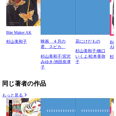
Bite Maker AK
映画 ４月の
花にけだもの
杉山美和子
Bi
君、スピカ。
A
杉山美和子/橋口
杉山美和子/宮沢
いくよ/松本美弥
杉
みゆき/池田奈津
子
子
同じ著者の作品
もっと見る