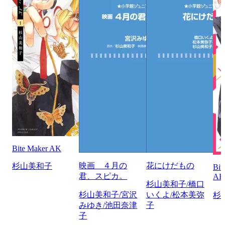
Bite Maker AK
映画 ４月の
花にけだもの
杉山美和子
Bi
君、スピカ。
A
杉山美和子/橋口
杉山美和子/宮沢
いくよ/松本美弥
杉
みゆき/池田奈津
子
子