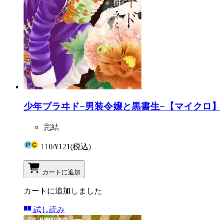
少年ブラヰド−男装令嬢と黒書生−【マイクロ】 
完結
110
/
¥121
(税込)
カートに追加
カートに追加しました
試し読み