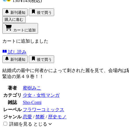
130
/
¥143
(税込)
新刊通知
後で買う
購入に進む
カートに追加
カートに追加しました
試し読み
新刊通知
後で買う
結婚式の最中に何者かによって刺された麗を見て、会場内は
緊迫の第４９巻！！
著者
蜜樹みこ
カテゴリ
少女・女性マンガ
雑誌
Sho-Comi
レーベル
フラワーコミックス
ジャンル
恋愛
/
禁断
/
歴史モノ
詳細を見る
とじる