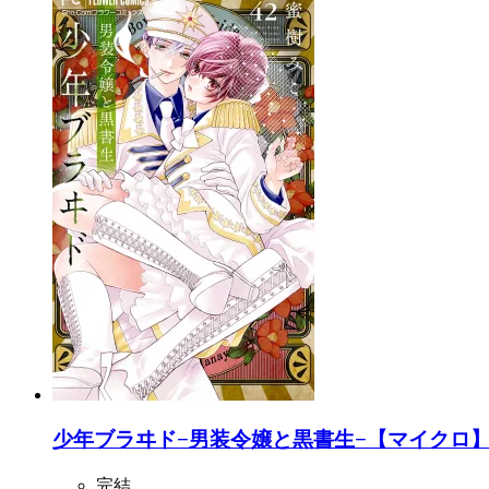
少年ブラヰド−男装令嬢と黒書生−【マイクロ】 
完結