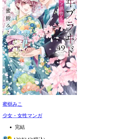
蜜樹みこ
少女・女性マンガ
完結