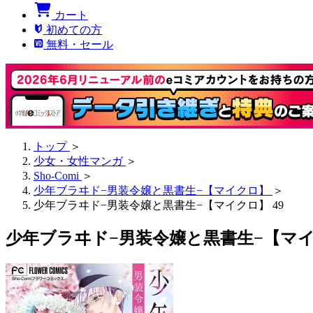
カート
初めての方
無料・セール
トップ
＞
少女・女性マンガ
＞
Sho-Comi
＞
少年ブラヰド−男装令嬢と黒書生−【マイクロ】
＞
少年ブラヰド−男装令嬢と黒書生−【マイクロ】 49
少年ブラヰド−男装令嬢と黒書生−【マイク