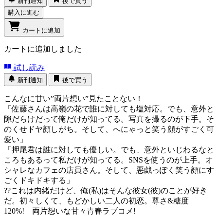
新刊通知
後で買う
購入に進む
カートに追加
カートに追加しました
試し読み
新刊通知
後で買う
こんなに甘い”両片想い”見たことない！
「佐藤さんは高嶺の花で誰に対しても塩対応。でも、意外と
隙だらけだって俺だけが知ってる。写真を撮るのが下手。そ
のくせドヤ顔しがち。そして、へにゃっと笑う顔がすごく可
愛い」
「押尾君は誰に対しても優しい。でも、意外といじわるなと
ころもあるって私だけが知ってる。SNSを使うのが上手。オ
シャレなカフェの店員さん。そして、悪戯っぽく笑う顔にす
ごくドキドキする」
??これは内緒だけど、俺(私)はそんな彼女(彼)のことが好き
だ。初々しくて、もどかしい二人の初恋。尊さ&糖度
120%! 両片想いな甘々青春ラブコメ!