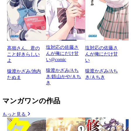
塩対応の佐藤さ
塩対応の佐藤さ
高嶺さん、君の
んが俺にだけ甘
んが俺にだけ甘
こと好きらしい
い@comic
い
よ
猿渡かざみ/Aち
猿渡かざみ/Aち
猿渡かざみ/池内
き/鉄山かや/Ａち
き/Ａちき
たぬま
き
マンガワンの作品
もっと見る