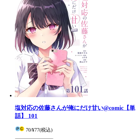
塩対応の佐藤さんが俺にだけ甘い@comic【単
話】 101
70
/
¥77
(税込)