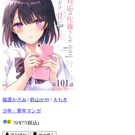
猿渡かざみ
/
鉄山かや
/
Ａちき
少年・青年マンガ
70
/
¥77
(税込)