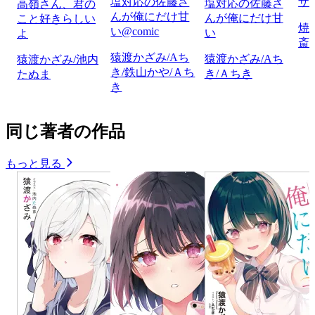
塩対応の佐藤さ
ザ
塩対応の佐藤さ
高嶺さん、君の
んが俺にだけ甘
んが俺にだけ甘
こと好きらしい
焼
い@comic
い
よ
斎
猿渡かざみ/Aち
猿渡かざみ/Aち
猿渡かざみ/池内
き/鉄山かや/Ａち
き/Ａちき
たぬま
き
同じ著者の作品
もっと見る