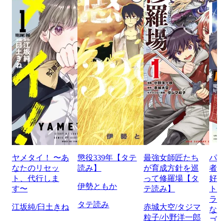
ヤメタイ！ 〜あ
懲役339年【タテ
最強女師匠たち
パ
なたのリセッ
読み】
が育成方針を巡
者
ト、代行しま
って修羅場【タ
好
伊勢ともか
す〜
テ読み】
ト
ラ
タテ読み
江坂純/臼土きね
赤城大空/タジマ
な
粒子/小野洋一郎
ゴ