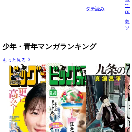
で
タテ読み
com
島
ソ
少年・青年マンガランキング
もっと見る