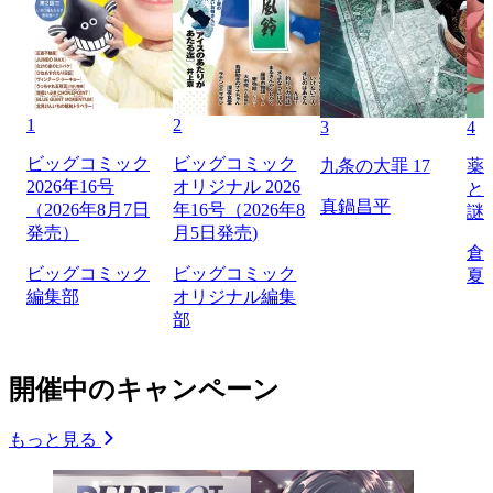
1
2
3
4
ビッグコミック
ビッグコミック
九条の大罪 17
薬
2026年16号
オリジナル 2026
と
真鍋昌平
（2026年8月7日
年16号（2026年8
謎
発売）
月5日発売)
倉
ビッグコミック
ビッグコミック
夏
編集部
オリジナル編集
部
開催中のキャンペーン
もっと見る