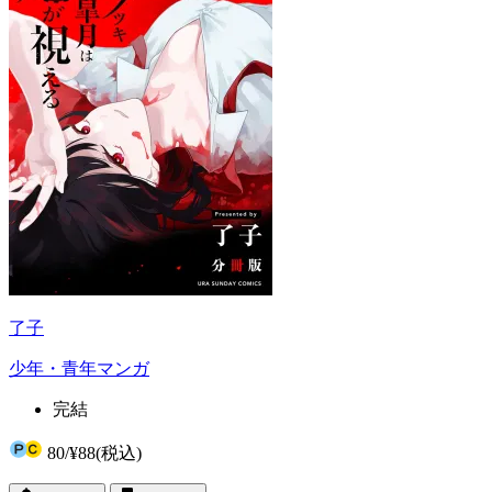
了子
少年・青年マンガ
完結
80
/
¥88
(税込)