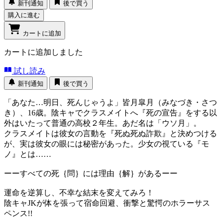
新刊通知
後で買う
購入に進む
カートに追加
カートに追加しました
試し読み
新刊通知
後で買う
「あなた…明日、死んじゃうよ」皆月皐月（みなづき・さつ
き）、16歳。陰キャでクラスメイトへ『死の宣告』をする以
外はいたって普通の高校２年生。あだ名は「ウソ月」。
クラスメイトは彼女の言動を『死ぬ死ぬ詐欺』と決めつける
が、実は彼女の眼には秘密があった。少女の視ている『モ
ノ』とは……
ーーすべての死｛問｝には理由｛解｝があるーー
運命を逆算し、不幸な結末を変えてみろ！
陰キャJKが体を張って宿命回避、衝撃と驚愕のホラーサス
ペンス!!