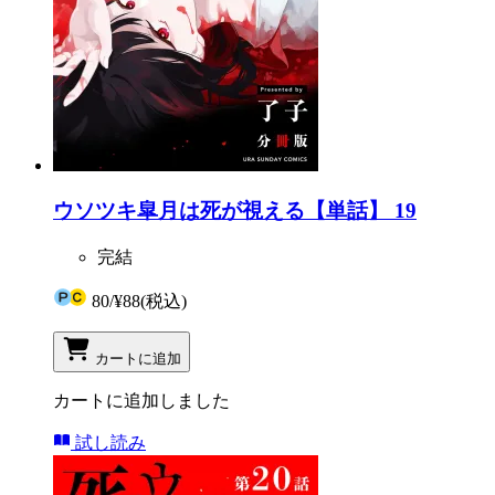
ウソツキ皐月は死が視える【単話】 19
完結
80
/
¥88
(税込)
カートに追加
カートに追加しました
試し読み