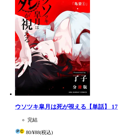
ウソツキ皐月は死が視える【単話】 17
完結
80
/
¥88
(税込)