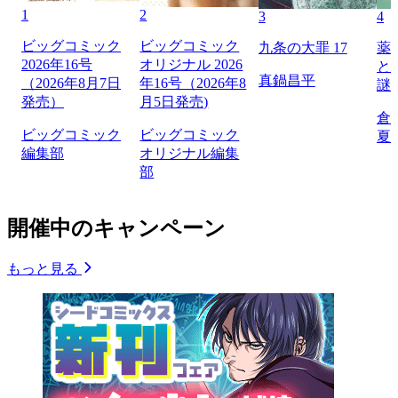
1
2
3
4
ビッグコミック
ビッグコミック
九条の大罪 17
薬
2026年16号
オリジナル 2026
と
真鍋昌平
（2026年8月7日
年16号（2026年8
謎
発売）
月5日発売)
倉
ビッグコミック
ビッグコミック
夏
編集部
オリジナル編集
部
開催中のキャンペーン
もっと見る