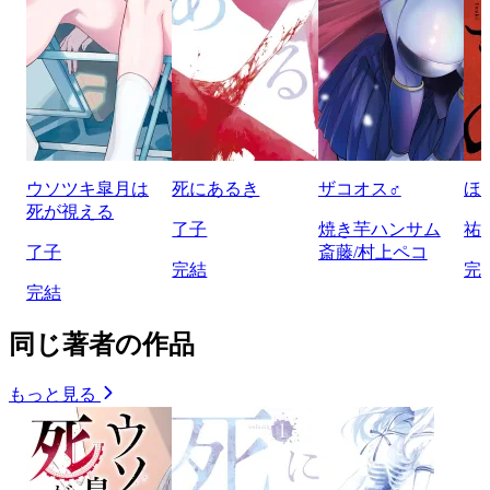
ウソツキ皐月は
死にあるき
ザコオス♂
ほ
死が視える
了子
焼き芋ハンサム
祐
了子
斎藤/村上ペコ
完結
完
完結
同じ著者の作品
もっと見る