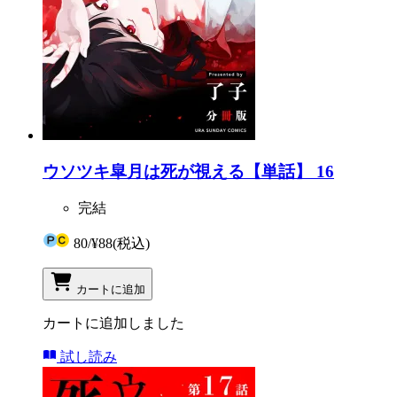
ウソツキ皐月は死が視える【単話】 16
完結
80
/
¥88
(税込)
カートに追加
カートに追加しました
試し読み