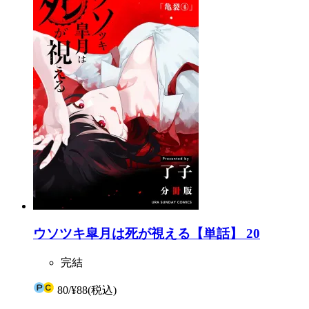
ウソツキ皐月は死が視える【単話】 20
完結
80
/
¥88
(税込)