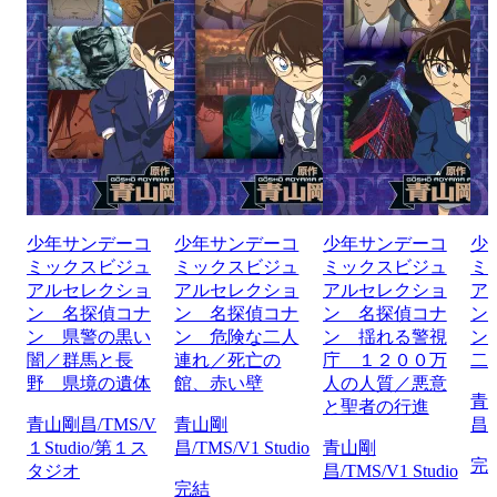
少年サンデーコ
少年サンデーコ
少年サンデーコ
少
ミックスビジュ
ミックスビジュ
ミックスビジュ
ミ
アルセレクショ
アルセレクショ
アルセレクショ
ア
ン 名探偵コナ
ン 名探偵コナ
ン 名探偵コナ
ン
ン 県警の黒い
ン 危険な二人
ン 揺れる警視
ン
闇／群馬と長
連れ／死亡の
庁 １２００万
二
野 県境の遺体
館、赤い壁
人の人質／悪意
青
と聖者の行進
青山剛昌/TMS/V
青山剛
昌/
１Studio/第１ス
昌/TMS/V1 Studio
青山剛
完
タジオ
昌/TMS/V1 Studio
完結