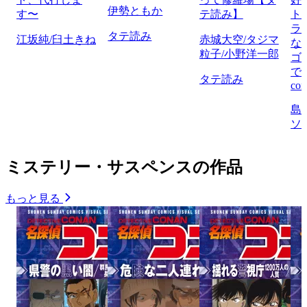
伊勢ともか
す〜
テ読み】
ト
ラ
タテ読み
江坂純/臼土きね
赤城大空/タジマ
な
粒子/小野洋一郎
ゴ
で
タテ読み
com
島
ソ
ミステリー・サスペンスの作品
もっと見る