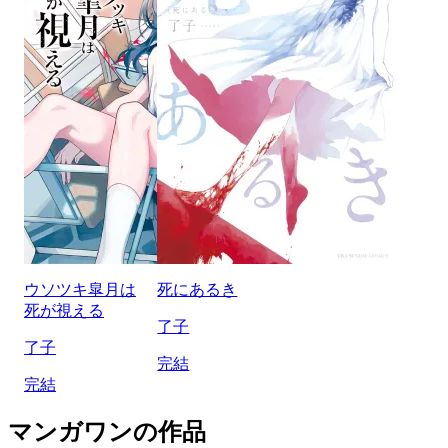
ウソツキ皐月は
死にあるき
死が視える
了子
了子
完結
完結
マンガワンの作品