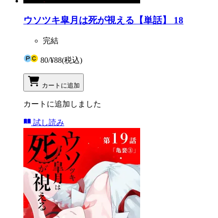
ウソツキ皐月は死が視える【単話】 18
完結
80
/
¥88
(税込)
カートに追加
カートに追加しました
試し読み