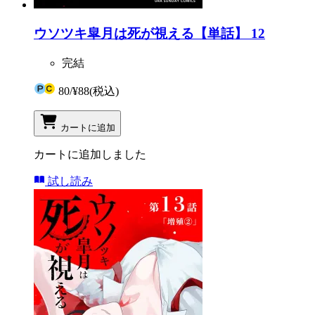
ウソツキ皐月は死が視える【単話】 12
完結
80
/
¥88
(税込)
カートに追加
カートに追加しました
試し読み