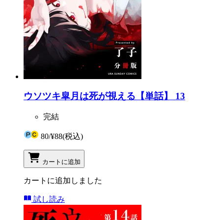
ウソツキ皐月は死が視える【単話】 13
完結
80
/
¥88
(税込)
カートに追加
カートに追加しました
試し読み