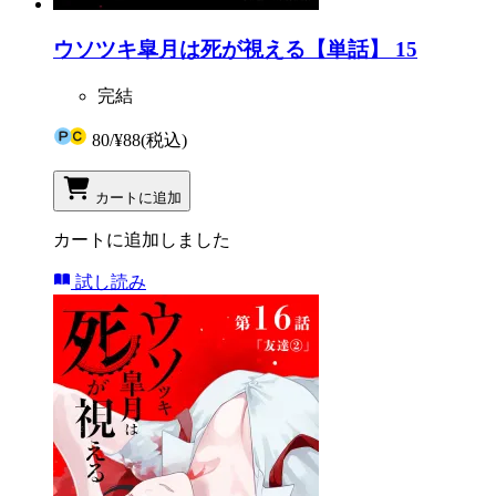
ウソツキ皐月は死が視える【単話】 15
完結
80
/
¥88
(税込)
カートに追加
カートに追加しました
試し読み