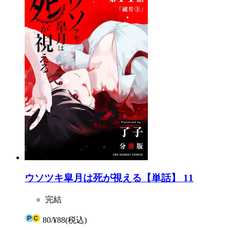
ウソツキ皐月は死が視える【単話】 11
完結
80
/
¥88
(税込)