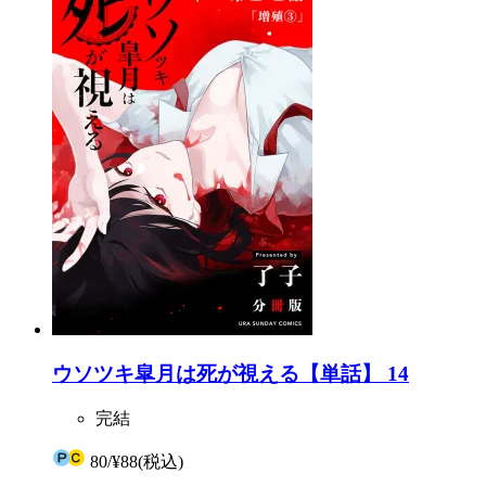
ウソツキ皐月は死が視える【単話】 14
完結
80
/
¥88
(税込)