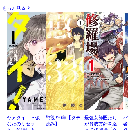
もっと見る
ヤメタイ！ 〜あ
懲役339年【タテ
最強女師匠たち
パ
なたのリセッ
読み】
が育成方針を巡
者
ト、代行しま
って修羅場【タ
好