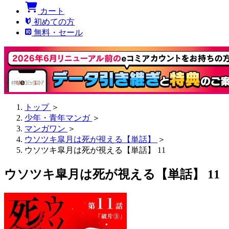
カート
初めての方
無料・セール
トップ
＞
少年・青年マンガ
＞
マンガワン
＞
ウソツキ皐月は死が視える【単話】
＞
ウソツキ皐月は死が視える【単話】 11
ウソツキ皐月は死が視える【単話】 11