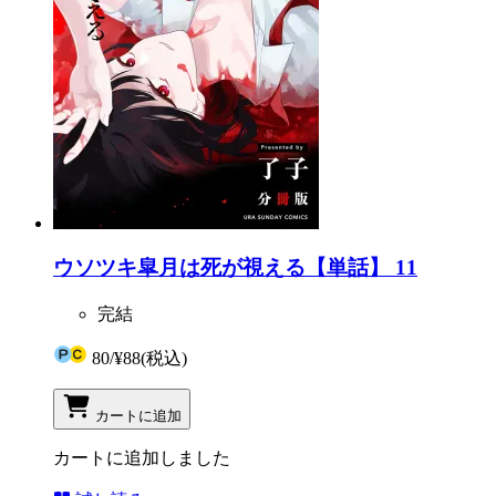
ウソツキ皐月は死が視える【単話】 11
完結
80
/
¥88
(税込)
カートに追加
カートに追加しました