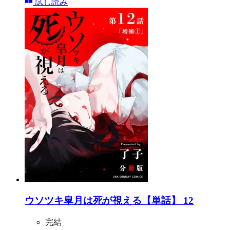
試し読み
ウソツキ皐月は死が視える【単話】 12
完結