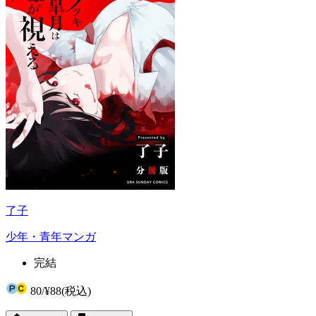
了子
少年・青年マンガ
完結
80
/
¥88
(税込)