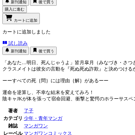
新刊通知
後で買う
購入に進む
カートに追加
カートに追加しました
試し読み
新刊通知
後で買う
「あなた…明日、死んじゃうよ」皆月皐月（みなづき・さつ
クラスメイトは彼女の言動を『死ぬ死ぬ詐欺』と決めつける
ーーすべての死｛問｝には理由｛解｝があるーー
運命を逆算し、不幸な結末を変えてみろ！
陰キャJKが体を張って宿命回避、衝撃と驚愕のホラーサスペン
著者
了子
カテゴリ
少年・青年マンガ
雑誌
マンガワン
レーベル
マンガワンコミックス