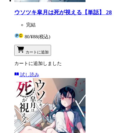
ウソツキ皐月は死が視える【単話】 28
完結
80
/
¥88
(税込)
カートに追加
カートに追加しました
試し読み