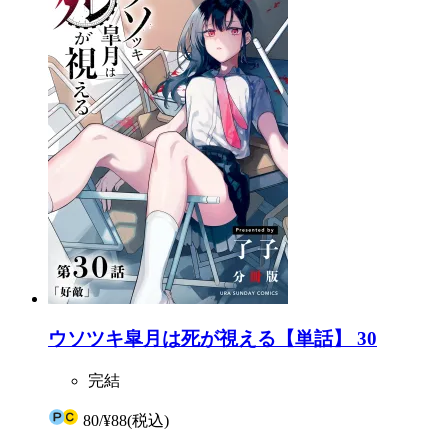
ウソツキ皐月は死が視える【単話】 30
完結
80
/
¥88
(税込)