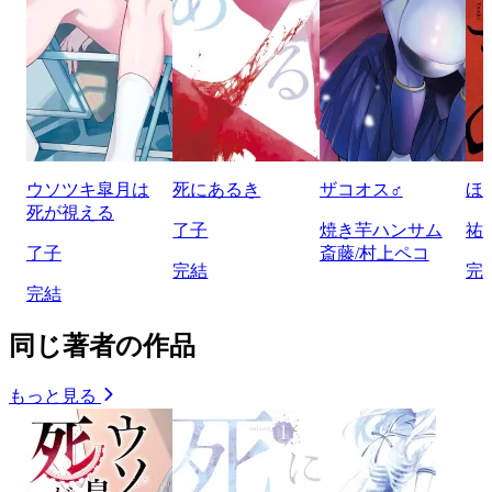
ウソツキ皐月は
死にあるき
ザコオス♂
ほ
死が視える
了子
焼き芋ハンサム
祐
了子
斎藤/村上ペコ
完結
完
完結
同じ著者の作品
もっと見る