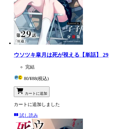
ウソツキ皐月は死が視える【単話】 29
完結
80
/
¥88
(税込)
カートに追加
カートに追加しました
試し読み