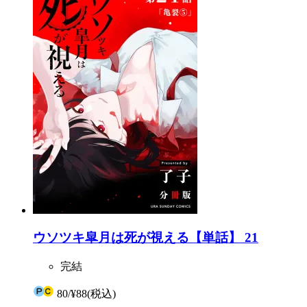
ウソツキ皐月は死が視える【単話】 21
完結
80
/
¥88
(税込)