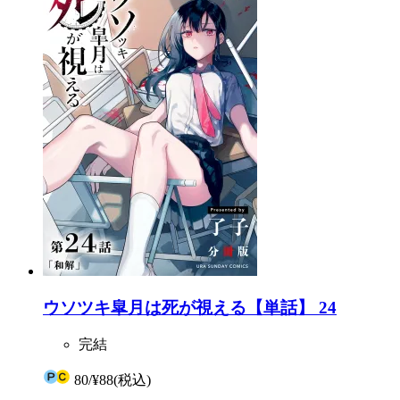
ウソツキ皐月は死が視える【単話】 24
完結
80
/
¥88
(税込)