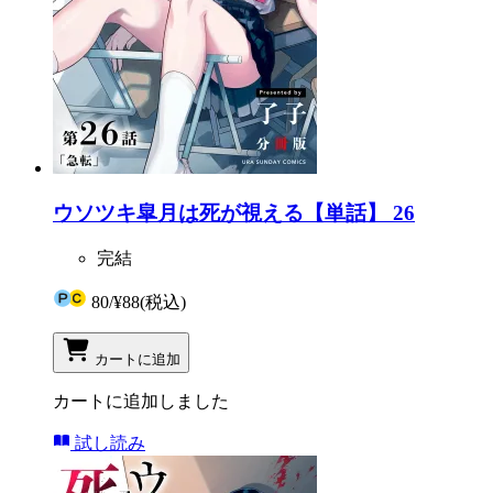
ウソツキ皐月は死が視える【単話】 26
完結
80
/
¥88
(税込)
カートに追加
カートに追加しました
試し読み