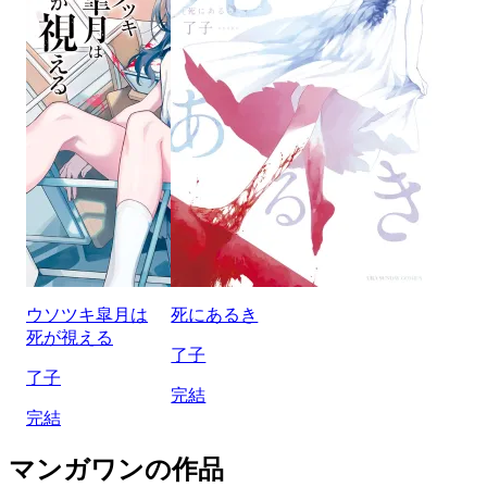
ウソツキ皐月は
死にあるき
死が視える
了子
了子
完結
完結
マンガワンの作品