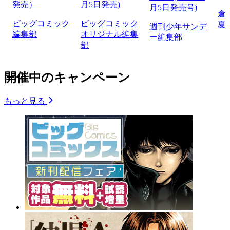
発売）
月5日発売)
月5日発売号)
倉
ビッグコミック
ビッグコミック
夏
週刊少年サンデ
編集部
オリジナル編集
ー編集部
部
開催中のキャンペーン
もっと見る