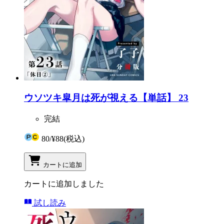
ウソツキ皐月は死が視える【単話】 23
完結
80
/
¥88
(税込)
カートに追加
カートに追加しました
試し読み