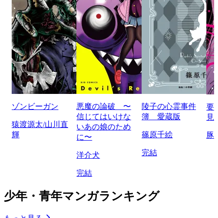
ゾンビーガン
悪魔の論破 〜
陵子の心霊事件
要
信じてはいけな
簿 愛蔵版
見
猿渡源太/山川直
いあの娘のため
輝
篠原千絵
豚
に〜
完結
洋介犬
完結
少年・青年マンガランキング