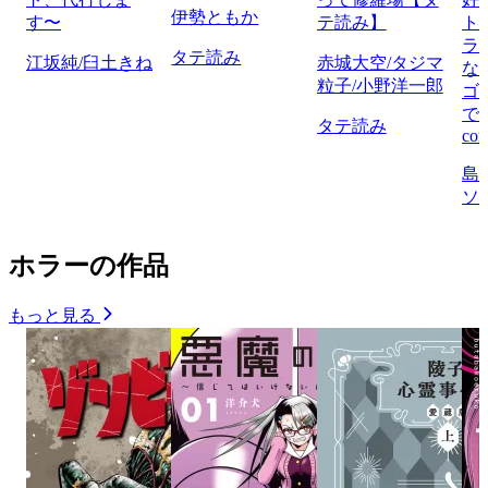
伊勢ともか
す〜
テ読み】
ト
ラ
タテ読み
江坂純/臼土きね
赤城大空/タジマ
な
粒子/小野洋一郎
ゴ
で
タテ読み
com
島
ソ
ホラーの作品
もっと見る