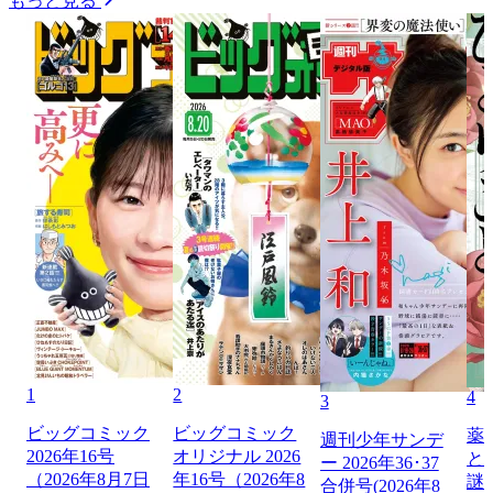
もっと見る
1
2
4
3
ビッグコミック
ビッグコミック
薬
週刊少年サンデ
2026年16号
オリジナル 2026
と
ー 2026年36･37
（2026年8月7日
年16号（2026年8
謎
合併号(2026年8