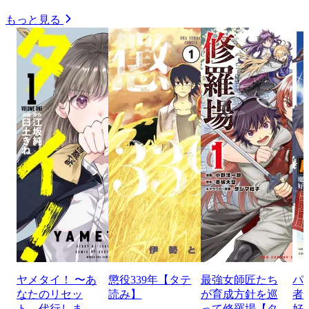
もっと見る
ヤメタイ！ 〜あ
懲役339年【タテ
最強女師匠たち
パ
なたのリセッ
読み】
が育成方針を巡
者
ト、代行しま
って修羅場【タ
好