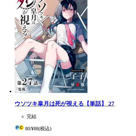
ウソツキ皐月は死が視える【単話】 27
完結
80
/
¥88
(税込)