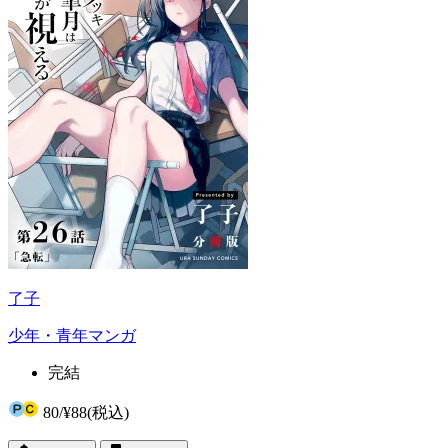
了子
少年・青年マンガ
完結
80
/
¥88
(税込)