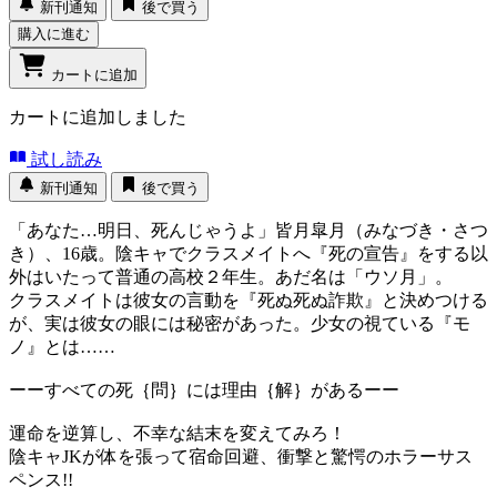
新刊通知
後で買う
購入に進む
カートに追加
カートに追加しました
試し読み
新刊通知
後で買う
「あなた…明日、死んじゃうよ」皆月皐月（みなづき・さつ
き）、16歳。陰キャでクラスメイトへ『死の宣告』をする以
外はいたって普通の高校２年生。あだ名は「ウソ月」。
クラスメイトは彼女の言動を『死ぬ死ぬ詐欺』と決めつける
が、実は彼女の眼には秘密があった。少女の視ている『モ
ノ』とは……
ーーすべての死｛問｝には理由｛解｝があるーー
運命を逆算し、不幸な結末を変えてみろ！
陰キャJKが体を張って宿命回避、衝撃と驚愕のホラーサス
ペンス!!