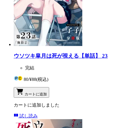
ウソツキ皐月は死が視える【単話】 23
完結
80
/
¥88
(税込)
カートに追加
カートに追加しました
試し読み