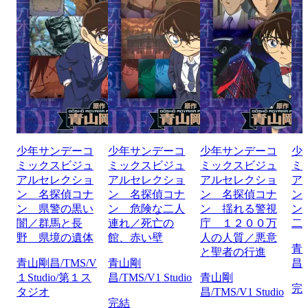
少年サンデーコ
少年サンデーコ
少年サンデーコ
少
ミックスビジュ
ミックスビジュ
ミックスビジュ
ミ
アルセレクショ
アルセレクショ
アルセレクショ
ア
ン 名探偵コナ
ン 名探偵コナ
ン 名探偵コナ
ン
ン 県警の黒い
ン 危険な二人
ン 揺れる警視
ン
闇／群馬と長
連れ／死亡の
庁 １２００万
二
野 県境の遺体
館、赤い壁
人の人質／悪意
青
と聖者の行進
青山剛昌/TMS/V
青山剛
昌/
１Studio/第１ス
昌/TMS/V1 Studio
青山剛
完
タジオ
昌/TMS/V1 Studio
完結