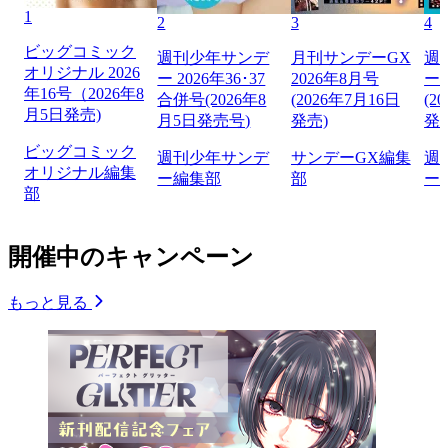
1
2
3
4
ビッグコミック
週刊少年サンデ
月刊サンデーGX
週
オリジナル 2026
ー 2026年36･37
2026年8月号
ー 
年16号（2026年8
合併号(2026年8
(2026年7月16日
(2
月5日発売)
月5日発売号)
発売)
発
ビッグコミック
週刊少年サンデ
サンデーGX編集
週
オリジナル編集
ー編集部
部
ー
部
開催中のキャンペーン
もっと見る