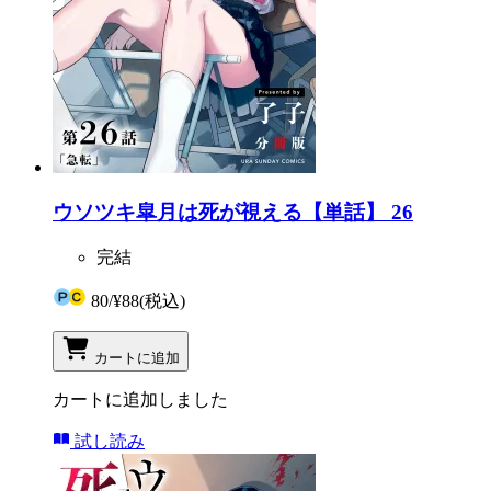
ウソツキ皐月は死が視える【単話】 26
完結
80
/
¥88
(税込)
カートに追加
カートに追加しました
試し読み