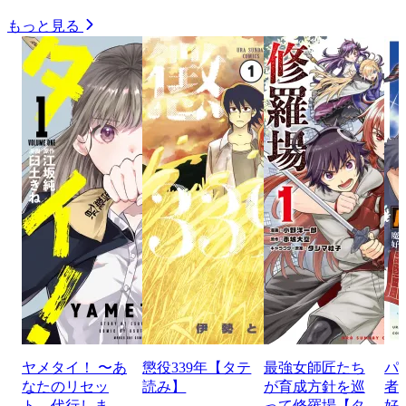
もっと見る
ヤメタイ！ 〜あ
懲役339年【タテ
最強女師匠たち
パ
なたのリセッ
読み】
が育成方針を巡
者
ト、代行しま
って修羅場【タ
好