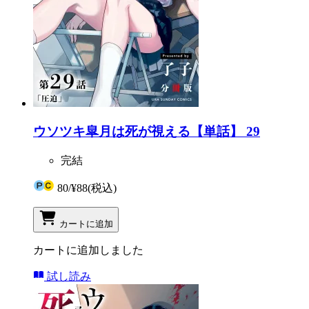
ウソツキ皐月は死が視える【単話】 29
完結
80
/
¥88
(税込)
カートに追加
カートに追加しました
試し読み