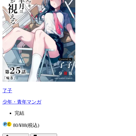
了子
少年・青年マンガ
完結
80
/
¥88
(税込)