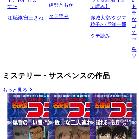
伊勢ともか
す〜
テ読み】
ト
ラ
タテ読み
江坂純/臼土きね
赤城大空/タジマ
な
粒子/小野洋一郎
ゴ
で
タテ読み
com
島
ソ
ミステリー・サスペンスの作品
もっと見る