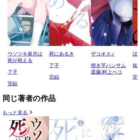
ウソツキ皐月は
死にあるき
ザコオス♂
ほ
死が視える
了子
焼き芋ハンサム
祐
了子
斎藤/村上ペコ
完結
完
完結
同じ著者の作品
もっと見る