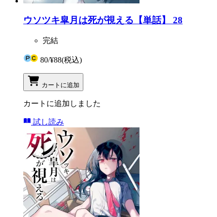
ウソツキ皐月は死が視える【単話】 28
完結
80
/
¥88
(税込)
カートに追加
カートに追加しました
試し読み