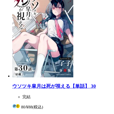
ウソツキ皐月は死が視える【単話】 30
完結
80
/
¥88
(税込)