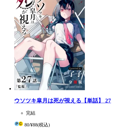
ウソツキ皐月は死が視える【単話】 27
完結
80
/
¥88
(税込)