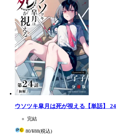
ウソツキ皐月は死が視える【単話】 24
完結
80
/
¥88
(税込)