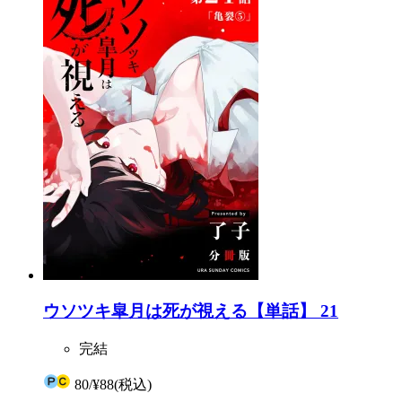
ウソツキ皐月は死が視える【単話】 21
完結
80
/
¥88
(税込)