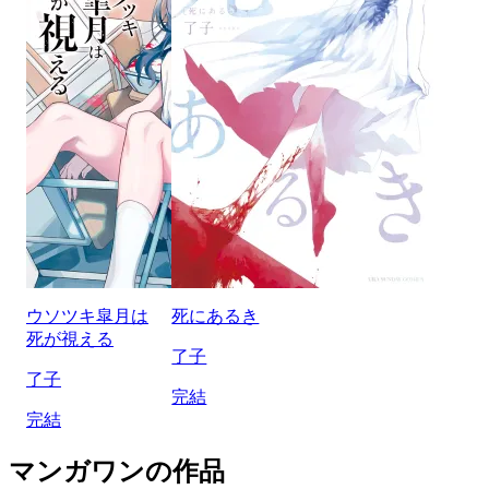
ウソツキ皐月は
死にあるき
死が視える
了子
了子
完結
完結
マンガワンの作品