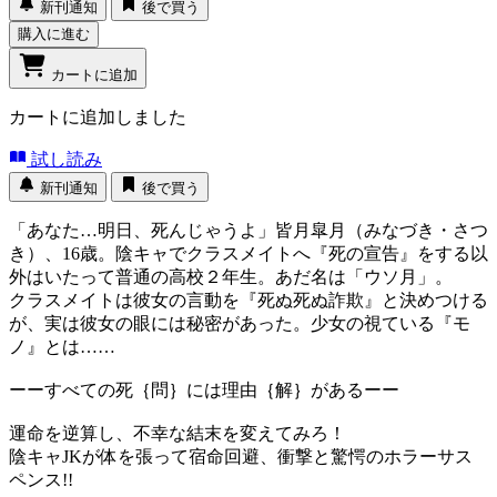
新刊通知
後で買う
購入に進む
カートに追加
カートに追加しました
試し読み
新刊通知
後で買う
「あなた…明日、死んじゃうよ」皆月皐月（みなづき・さつ
き）、16歳。陰キャでクラスメイトへ『死の宣告』をする以
外はいたって普通の高校２年生。あだ名は「ウソ月」。
クラスメイトは彼女の言動を『死ぬ死ぬ詐欺』と決めつける
が、実は彼女の眼には秘密があった。少女の視ている『モ
ノ』とは……
ーーすべての死｛問｝には理由｛解｝があるーー
運命を逆算し、不幸な結末を変えてみろ！
陰キャJKが体を張って宿命回避、衝撃と驚愕のホラーサス
ペンス!!