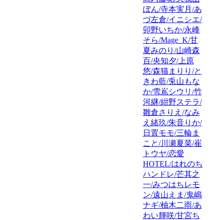
ぼん/寺本実月/あ
づ左倉/イニシエ/
卯野いちか/永峰
そら/Mage_K/甘
夏みのり/山崎森
百/央知夕/上原
悠/森猫まりり/と
きわ藍/兎山もな
か/雪嶌シウリ/竹
河継/紺野ステラ/
雛倉さりえ/なみ
え緒玖/朱音りか/
日置モモ/三輪ま
こと/川瀬夏菜/崔
トウヤ/恋愛
HOTEL/はれのち
ハンドレ/芒其之
一/みつはちレモ
ン/遠山えま/鬼嶋
ナギ/柚木二雨/あ
わい輝咲/甘宮ち