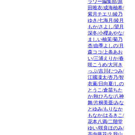
ラワー編集部/原
田唯衣/成海柚希/
紫月チエリ/綾乃
ゆき/七海月/綾月
もか/さよし/望月
深冬/小櫻あやな/
ましい柚茉/菊乃
杏/由季よしの/月
森ココ/上条あお
い/三浦えりか/春
咲こうめ/大河き
っぷ/吉川むつみ/
江國凜太/杏乃/智
衣薫/日向夏/しの
とうこ/倉苗ちた
か/秋ひろな/八神
舞/片桐美亜/みな
とゆみ/もりなか
もなか/はるきこ/
花本八満/二階堂
ゆい/咲良ほのみ/
高内藤花/久我山