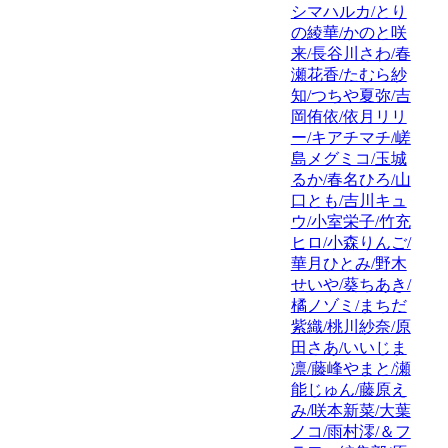
シマハルカ/とり
の綾華/かのと咲
来/長谷川さわ/春
瀬花香/たむら紗
知/つちや夏弥/吉
岡侑依/依月リリ
ー/キアチマチ/嵯
島メグミコ/玉城
るか/春名ひろ/山
口とも/吉川キュ
ウ/小室栄子/竹充
ヒロ/小森りんご/
華月ひとみ/野木
せいや/葵ちあき/
橘ノゾミ/まちだ
紫織/桃川紗奈/原
田さあ/いいじま
凛/藤峰やまと/瀬
能じゅん/藤原え
み/咲本新菜/大葉
ノコ/雨村澪/＆フ