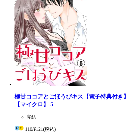
極甘ココアとごほうびキス【電子特典付き】
【マイクロ】 5
完結
110
/
¥121
(税込)