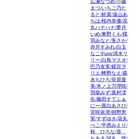
広瀬なつめ/小藤
まつ/いちご乃た
ると/鈴菜/遠山あ
ちは/桜内美優/花
丸ハナハナ/夢月
いめ/東野くも/楪
羽みなと/兎さか/
赤月すみれ/白玉
なこ/Fumi/清水リ
リー/白鳥マスオ/
巴乃友実/鏡宮ヲ
リエ/蜂野なえ/森
永ちひろ/笹原亜
美/木ノ上万理咲/
羽柴みず/真村澪
生/藤田すてふぁ
にー/真白あさひ/
宮咲依澄/樹野恵
実/すずゆき/花丸
ぺこ/平西みえり/
秋 ひろな/葵
ちあき/河丸 慎/