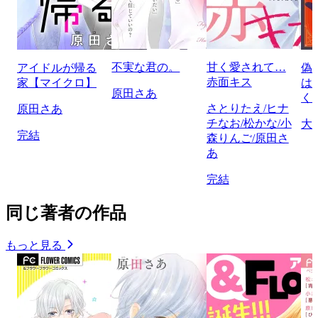
不実な君の。
甘く愛されて…
アイドルが帰る
偽
赤面キス
家【マイクロ】
は
原田さあ
く
さとりたえ/ヒナ
原田さあ
チなお/松かな/小
大
完結
森りんご/原田さ
あ
完結
同じ著者の作品
もっと見る