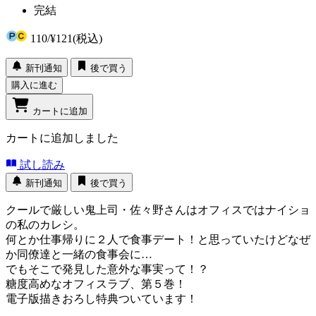
完結
110
/
¥121
(税込)
新刊通知
後で買う
購入に進む
カートに追加
カートに追加しました
試し読み
新刊通知
後で買う
クールで厳しい鬼上司・佐々野さんはオフィスではナイショ
の私のカレシ。
何とか仕事帰りに２人で食事デート！と思っていたけどなぜ
か同僚達と一緒の食事会に…
でもそこで発見した意外な事実って！？
糖度高めなオフィスラブ、第５巻！
電子版描きおろし特典ついています！