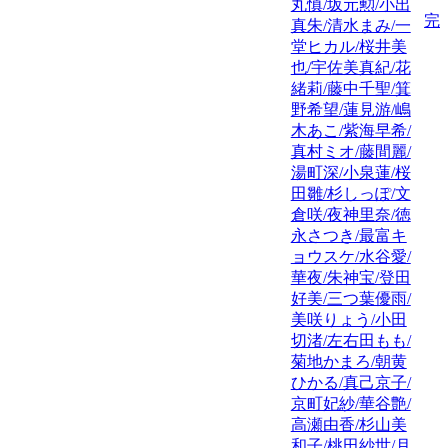
丸慎/坂元勲/小出
完
真朱/清水まみ/一
堂ヒカル/桜井美
也/宇佐美真紀/花
緒莉/藤中千聖/箕
野希望/蓮見游/嶋
木あこ/紫海早希/
真村ミオ/藤間麗/
湯町深/小泉蓮/桜
田雛/杉しっぽ/文
倉咲/夜神里奈/徳
永さつき/最富キ
ョウスケ/水谷愛/
華夜/朱神宝/登田
好美/三つ葉優雨/
美咲りょう/小田
切渚/左右田もも/
菊地かまろ/朝黄
ひかる/真己京子/
京町妃紗/華谷艶/
高瀬由香/杉山美
和子/桃田紗世/月