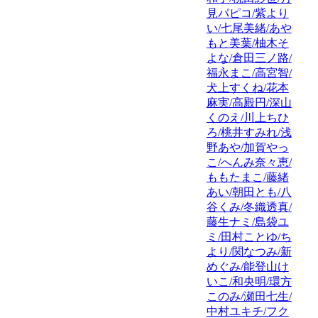
見パピコ/紫より
い/七尾美緒/あや
もと美葉/柚木そ
よな/倉田三ノ路/
福永まこ/高宮智/
犬上すくね/花本
麻実/高殿円/深山
くのえ/川上ちひ
ろ/桃井すみれ/浅
野あや/加賀やっ
こ/へんみ奈々恵/
ももたまこ/藤緒
あい/朝田とも/八
谷くみ/冬織透真/
藤生ナミ/島袋ユ
ミ/田村ことゆ/ち
より/関なつみ/新
めぐみ/能登山け
いこ/和央明/環方
このみ/瀬田七生/
中村ユキチ/フク