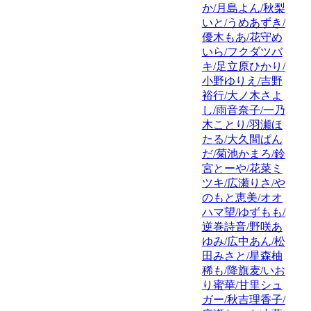
か/月島よん/秋梨
いと/うめあずき/
優木もあ/花守め
いら/フクダツバ
キ/足立原ひかり/
小野ゆりえ/吉野
裕行/大ノ木さよ
し/雨音奈子/一乃
木ことり/羽瀬ほ
たる/大久間ぱん
だ/菊池かまろ/鈴
宮とーや/花菜ミ
ツキ/広瀬りさ/や
のもと恵美/オオ
ハマ望/ゆずもも/
逆巻詩音/野咲あ
ゆみ/広中あん/松
田みさと/星森柚
稀も/降旗麦/いお
り蜜華/甘里シュ
ガー/秋吉理香子/