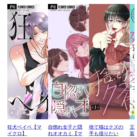
狂犬ベイベ【マ
自惚れ女子と隠
捨て猫はクズの
王
イクロ】
れオオカミ【マ
手も借りたい
装