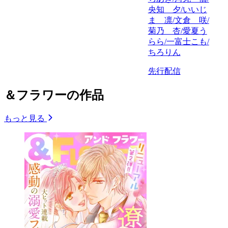
央知 夕/いいじ
ま 凛/文倉 咲/
菊乃 杏/愛夏う
らら/一富士こも/
ちろりん
先行配信
＆フラワーの作品
もっと見る