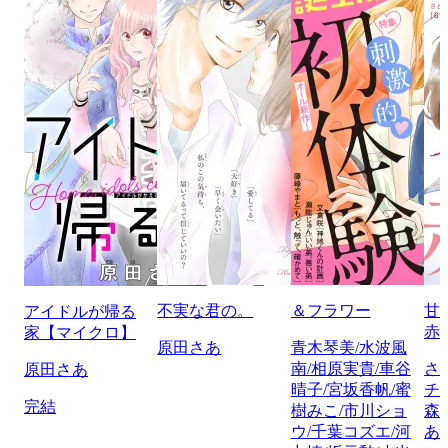
不実な君の。
＆フラワー
甘
アイドルが帰る
赤
家【マイクロ】
原田さあ
青木琴美/水波風
南/相原実貴/車谷
さ
原田さあ
晴子/宮坂香帆/蜜
チ
完結
樹みこ/市川ショ
森
ウ/千葉コズエ/河
あ