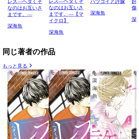
レス―ヘタくそ
レス―ヘタくそ
ハツコイと許嫁
好
なのはお互いさ
なのはお互いさ
傷
深海魚
まです。―【マ
まです。―
深
イクロ】
深海魚
深海魚
同じ著者の作品
もっと見る