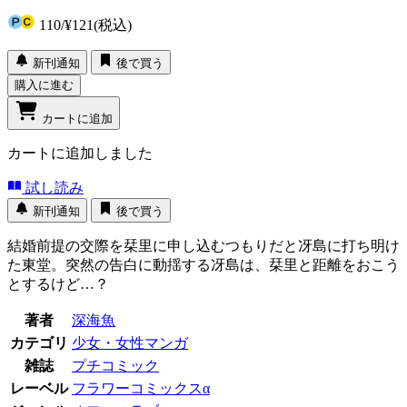
110
/
¥121
(税込)
新刊通知
後で買う
購入に進む
カートに追加
カートに追加しました
試し読み
新刊通知
後で買う
結婚前提の交際を栞里に申し込むつもりだと冴島に打ち明け
た東堂。突然の告白に動揺する冴島は、栞里と距離をおこう
とするけど…？
著者
深海魚
カテゴリ
少女・女性マンガ
雑誌
プチコミック
レーベル
フラワーコミックスα