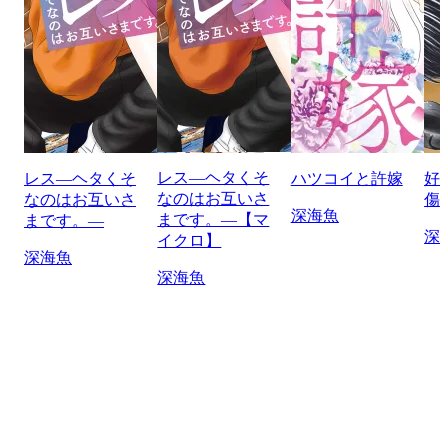
レス―ヘタくそ
レス―ヘタくそ
ハツコイと許嫁
好
なのはお互いさ
なのはお互いさ
傷
深海魚
まです。―【マ
まです。―
深
イクロ】
深海魚
深海魚