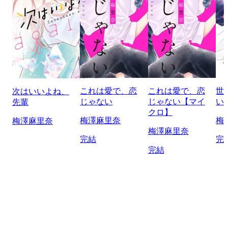
これは愛で、恋
これは愛で、恋
世
次はいいよね、
じゃない
じゃない【マイ
い
先輩
クロ】
梅澤麻里奈
梅
梅澤麻里奈
梅澤麻里奈
完結
完
完結