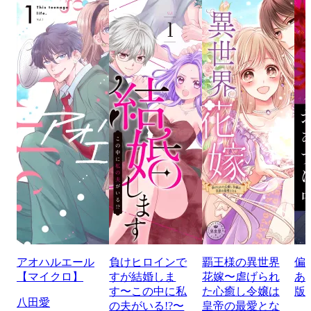
アオハルエール
負けヒロインで
覇王様の異世界
偏
【マイクロ】
すが結婚しま
花嫁〜虐げられ
あ
す〜この中に私
た心癒し令嬢は
版
八田愛
の夫がいる!?〜
皇帝の最愛とな