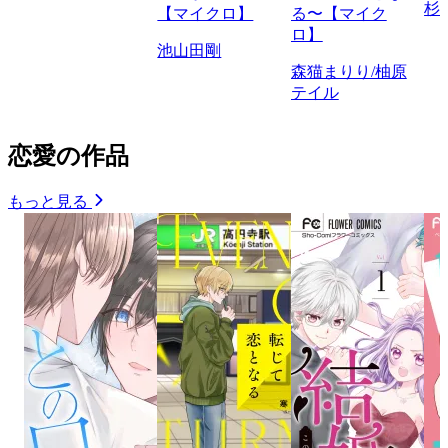
杉
【マイクロ】
る〜【マイク
ロ】
池山田剛
森猫まりり/柚原
テイル
恋愛の作品
もっと見る