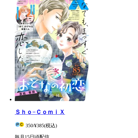
Ｓｈｏ−ＣｏｍｉＸ
350
/
¥385
(税込)
毎月15日頃配信