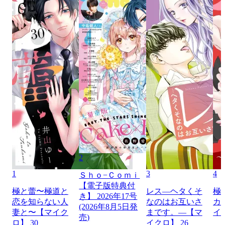
2
1
3
4
Ｓｈｏ−Ｃｏｍｉ
【電子版特典付
極と蕾〜極道と
レス―ヘタくそ
極
き】 2026年17号
恋を知らない人
なのはお互いさ
カ
(2026年8月5日発
妻と〜【マイク
まです。―【マ
イ
売)
ロ】 30
イクロ】 26