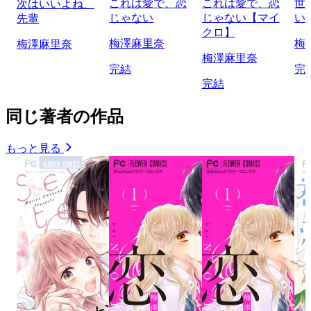
これは愛で、恋
これは愛で、恋
世
次はいいよね、
じゃない
じゃない【マイ
い
先輩
クロ】
梅澤麻里奈
梅
梅澤麻里奈
梅澤麻里奈
完結
完
完結
同じ著者の作品
もっと見る