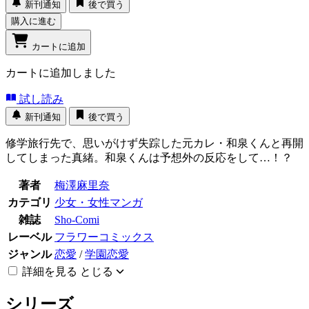
新刊通知
後で買う
購入に進む
カートに追加
カートに追加しました
試し読み
新刊通知
後で買う
修学旅行先で、思いがけず失踪した元カレ・和泉くんと再開
してしまった真緒。和泉くんは予想外の反応をして…！？
著者
梅澤麻里奈
カテゴリ
少女・女性マンガ
雑誌
Sho-Comi
レーベル
フラワーコミックス
ジャンル
恋愛
/
学園恋愛
詳細を見る
とじる
シリーズ