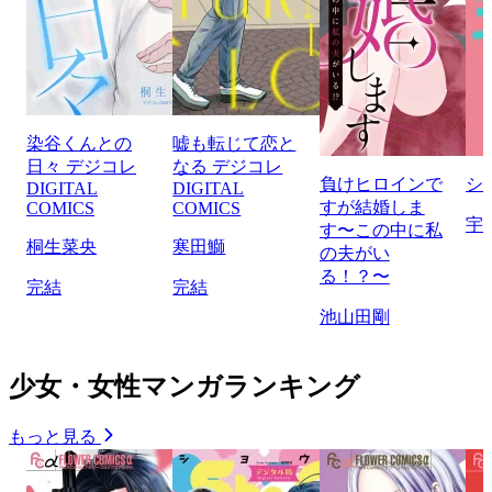
染谷くんとの
嘘も転じて恋と
日々 デジコレ
なる デジコレ
負けヒロインで
シ
DIGITAL
DIGITAL
すが結婚しま
COMICS
COMICS
宇
す〜この中に私
桐生菜央
寒田鰤
の夫がい
る！？〜
完結
完結
池山田剛
少女・女性マンガランキング
もっと見る