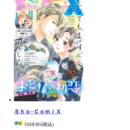
Ｓｈｏ−ＣｏｍｉＸ
350
/
¥385
(税込)