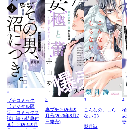
1
2
3
4
プチコミック
【デジタル限
妻プチ 2026年9
こんなの、しら
極
定 コミックス
月号(2026年8月7
ない 23
恋
試し読み特典付
日発売)
妻
き】 2026年9月
梨月詩