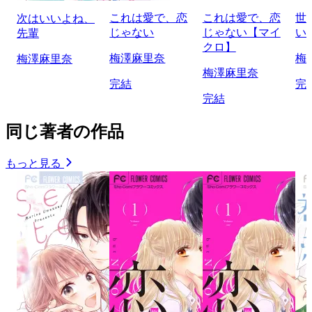
これは愛で、恋
これは愛で、恋
世
次はいいよね、
じゃない
じゃない【マイ
い
先輩
クロ】
梅澤麻里奈
梅
梅澤麻里奈
梅澤麻里奈
完結
完
完結
同じ著者の作品
もっと見る