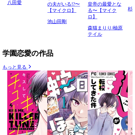
八田愛
の夫がいる!?〜
皇帝の最愛とな
杉
【マイクロ】
る〜【マイク
ロ】
池山田剛
森猫まりり/柚原
テイル
学園恋愛の作品
もっと見る