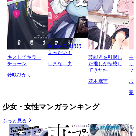
蛇目さんはほほ
えみたい！
キスしてキラー
芸能界を引退し
主
チューン
しまな 央
た推しが転校し
リ
てきた件
ッ
鈴咲ひかり
花本麻実
吉
完
少女・女性マンガランキング
もっと見る