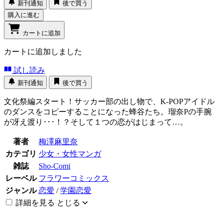
新刊通知
後で買う
購入に進む
カートに追加
カートに追加しました
試し読み
新刊通知
後で買う
文化祭編スタート！サッカー部の出し物で、K-POPアイドル
のダンスをコピーすることになった蜂谷たち。瑠奈Pの手腕
が冴え渡り･･･！？そして１つの恋がはじまって…。
著者
梅澤麻里奈
カテゴリ
少女・女性マンガ
雑誌
Sho-Comi
レーベル
フラワーコミックス
ジャンル
恋愛
/
学園恋愛
詳細を見る
とじる