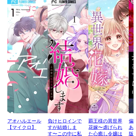
アオハルエール
負けヒロインで
覇王様の異世界
偏
【マイクロ】
すが結婚しま
花嫁〜虐げられ
あ
す〜この中に私
た心癒し令嬢は
版