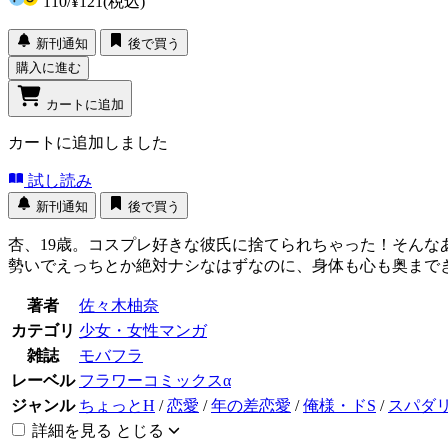
110
/
¥121
(税込)
新刊通知
後で買う
購入に進む
カートに追加
カートに追加しました
試し読み
新刊通知
後で買う
杏、19歳。コスプレ好きな彼氏に捨てられちゃった！そんな
勢いでえっちとか絶対ナシなはずなのに、身体も心も奥までき
著者
佐々木柚奈
カテゴリ
少女・女性マンガ
雑誌
モバフラ
レーベル
フラワーコミックスα
ジャンル
ちょっとH
/
恋愛
/
年の差恋愛
/
俺様・ドS
/
スパダ
詳細を見る
とじる