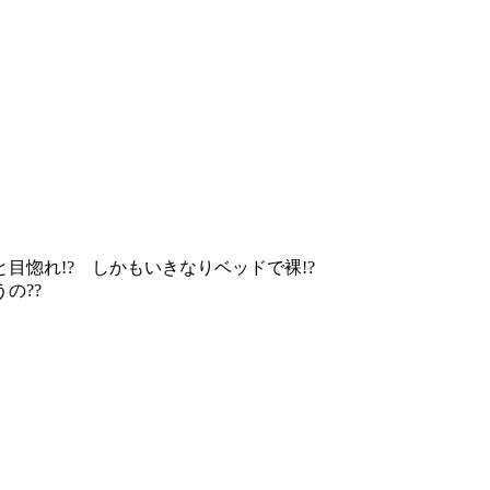
目惚れ!? しかもいきなりベッドで裸!?
の??