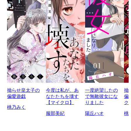
拗らせ皇太子の
今度は私が、あ
一度絶望したの
拗
偏愛遊戯
なたたちを壊す
で無敵彼女にな
偏
【マイクロ】
りました
ク
桃乃みく
服部美紀
陽丘ハオ
桃