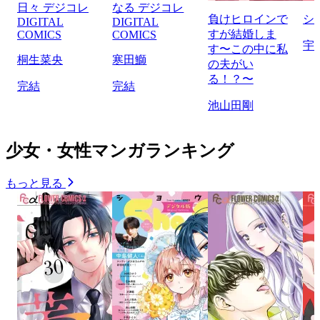
日々 デジコレ
なる デジコレ
負けヒロインで
シ
DIGITAL
DIGITAL
すが結婚しま
COMICS
COMICS
宇
す〜この中に私
桐生菜央
寒田鰤
の夫がい
る！？〜
完結
完結
池山田剛
少女・女性マンガランキング
もっと見る