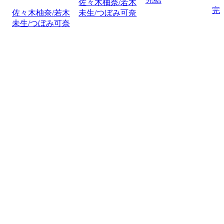
佐々木柚奈/若木
完
佐々木柚奈/若木
未生/つぼみ可奈
未生/つぼみ可奈