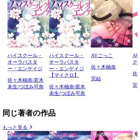
ハイスクール・
ハイスクール・
AVごっこ
A
オーラバスタ
オーラバスタ
ク
佐々木柚奈
ー・エンゲイジ
ー・エンゲイジ
佐
【マイクロ】
完結
佐々木柚奈/若木
完
未生/つぼみ可奈
佐々木柚奈/若木
未生/つぼみ可奈
同じ著者の作品
もっと見る