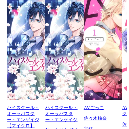
ハイスクール・
ハイスクール・
AVごっこ
A
オーラバスタ
オーラバスタ
ク
佐々木柚奈
ー・エンゲイジ
ー・エンゲイジ
佐
【マイクロ】
完結