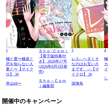
2
1
3
4
Ｓｈｏ−Ｃｏｍｉ
【電子版特典付
極と蕾〜極道と
レス―ヘタくそ
極
き】 2026年17号
恋を知らない人
なのはお互いさ
カ
(2026年8月5日発
妻と〜【マイク
まです。―【マ
イ
売)
ロ】 30
イクロ】 26
し
Ｓｈｏ－Ｃｏｍ
井山ゆー
深海魚
ｉ編集部
開催中のキャンペーン