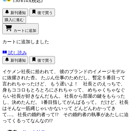
130
/
¥143
(税込)
新刊通知
後で買う
購入に進む
カートに追加
カートに追加しました
試し読み
新刊通知
後で買う
イケメン社長に拾われて、 彼のブランドのイメージモデル
に抜擢された杏。 たぶん仕事のためだし、暫定５番目って
言われちゃったけど、 もう遅いよ！ 社長とのえっちで、
身もココロもとろとろにされちゃって、 めちゃくちゃなぐ
らい社長が好きなんだもん。 社長から部屋の鍵をもらった
し、決めたんだ。 1番目指してがんばるって。 だけど、社長
はそんな一筋縄じゃいかないって どんどんわかってき
て…。 社長の婚約者って!? その婚約者の執事があたしに迫
ってくるってなんなの!?