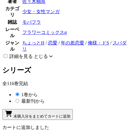
著者
佐々木柚奈
カテゴ
少女・女性マンガ
リ
雑誌
モバフラ
レーベ
フラワーコミックスα
ル
ジャン
ちょっとH
/
恋愛
/
年の差恋愛
/
俺様・ドS
/
スパダ
ル
リ
詳細を見る
とじる
シリーズ
全116巻完結
1巻から
最新刊から
未購入分をまとめてカートに追加
カートに追加しました