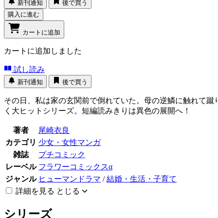
新刊通知
後で買う
購入に進む
カートに追加
カートに追加しました
試し読み
新刊通知
後で買う
その日、私は家の玄関前で倒れていた。母の逆鱗に触れて蹴り
く大ヒットシリーズ。短編読みきりは異色の展開へ！
著者
尾崎衣良
カテゴリ
少女・女性マンガ
雑誌
プチコミック
レーベル
フラワーコミックスα
ジャンル
ヒューマンドラマ
/
結婚・生活・子育て
詳細を見る
とじる
シリーズ