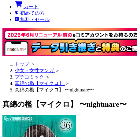
カート
初めての方
無料・セール
トップ
＞
少女・女性マンガ
＞
プチコミック
＞
真綿の檻【マイクロ】
＞
真綿の檻【マイクロ】 〜nightmare〜
真綿の檻【マイクロ】 〜nightmare〜