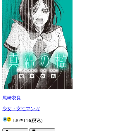
尾崎衣良
少女・女性マンガ
130
/
¥143
(税込)