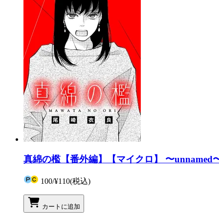
真綿の檻【番外編】【マイクロ】 〜unnamed
100
/
¥110
(税込)
カートに追加