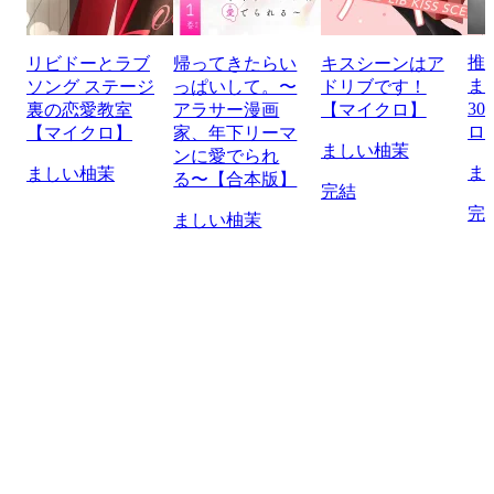
推
リビドーとラブ
帰ってきたらい
キスシーンはア
ま
ソング ステージ
っぱいして。〜
ドリブです！
30
裏の恋愛教室
アラサー漫画
【マイクロ】
ロ
【マイクロ】
家、年下リーマ
ましい柚茉
ンに愛でられ
ま
ましい柚茉
る〜【合本版】
完結
完
ましい柚茉