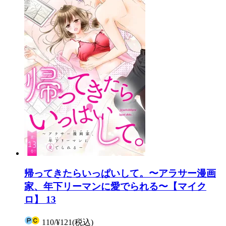
帰ってきたらいっぱいして。〜アラサー漫画
家、年下リーマンに愛でられる〜【マイク
ロ】 13
110
/
¥121
(税込)