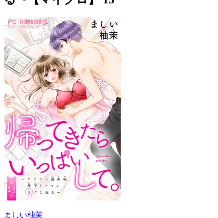
ましい柚茉