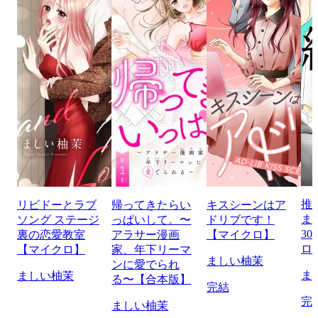
推
リビドーとラブ
帰ってきたらい
キスシーンはア
ま
ソング ステージ
っぱいして。〜
ドリブです！
30
裏の恋愛教室
アラサー漫画
【マイクロ】
ロ
【マイクロ】
家、年下リーマ
ましい柚茉
ンに愛でられ
ま
ましい柚茉
る〜【合本版】
完結
完
ましい柚茉