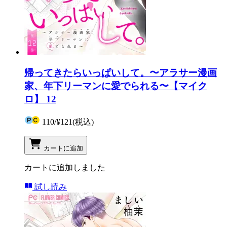
帰ってきたらいっぱいして。〜アラサー漫画
家、年下リーマンに愛でられる〜【マイク
ロ】 12
110
/
¥121
(税込)
カートに追加
カートに追加しました
試し読み