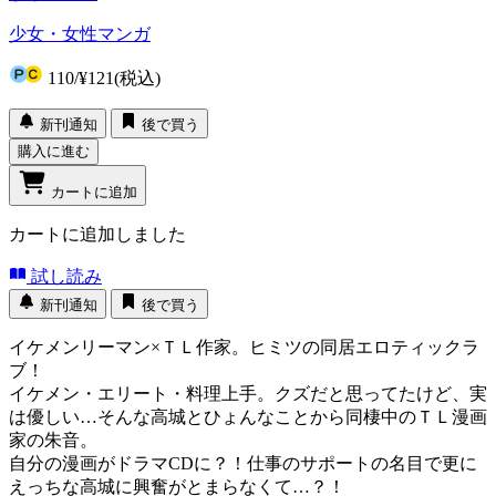
少女・女性マンガ
110
/
¥121
(税込)
新刊通知
後で買う
購入に進む
カートに追加
カートに追加しました
試し読み
新刊通知
後で買う
イケメンリーマン×ＴＬ作家。ヒミツの同居エロティックラ
ブ！
イケメン・エリート・料理上手。クズだと思ってたけど、実
は優しい…そんな高城とひょんなことから同棲中のＴＬ漫画
家の朱音。
自分の漫画がドラマCDに？！仕事のサポートの名目で更に
えっちな高城に興奮がとまらなくて…？！