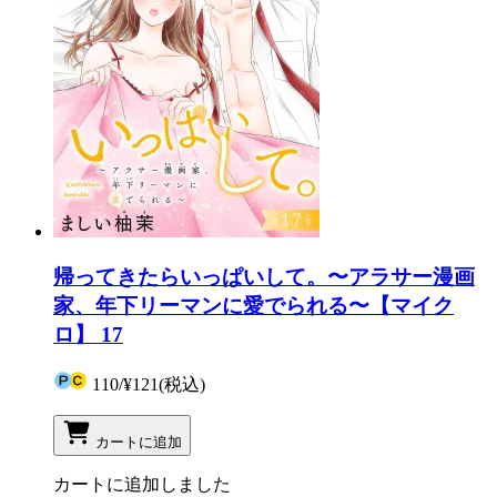
帰ってきたらいっぱいして。〜アラサー漫画
家、年下リーマンに愛でられる〜【マイク
ロ】 17
110
/
¥121
(税込)
カートに追加
カートに追加しました