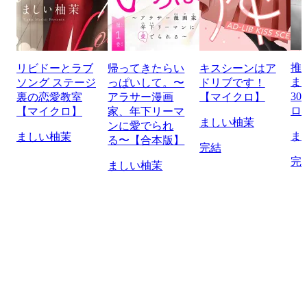
推
リビドーとラブ
帰ってきたらい
キスシーンはア
ま
ソング ステージ
っぱいして。〜
ドリブです！
30
裏の恋愛教室
アラサー漫画
【マイクロ】
ロ
【マイクロ】
家、年下リーマ
ましい柚茉
ンに愛でられ
ま
ましい柚茉
る〜【合本版】
完結
完
ましい柚茉