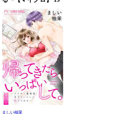
ましい柚茉