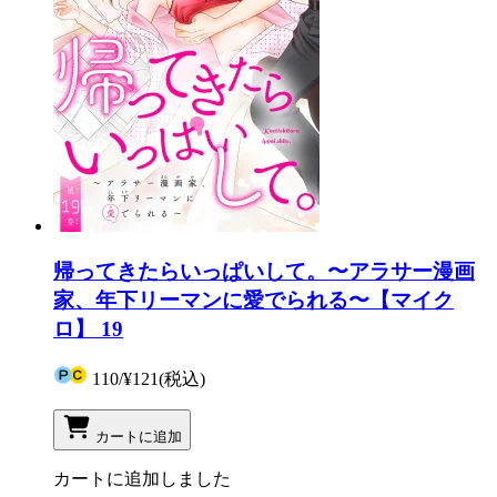
帰ってきたらいっぱいして。〜アラサー漫画
家、年下リーマンに愛でられる〜【マイク
ロ】 19
110
/
¥121
(税込)
カートに追加
カートに追加しました