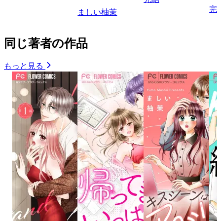
完
ましい柚茉
同じ著者の作品
もっと見る