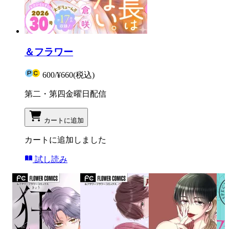
＆フラワー
600
/
¥660
(税込)
第二・第四金曜日配信
カートに追加
カートに追加しました
試し読み