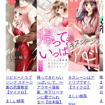
推
リビドーとラブ
帰ってきたらい
キスシーンはア
ま
ソング ステージ
っぱいして。〜
ドリブです！
30
裏の恋愛教室
アラサー漫画
【マイクロ】
ロ
【マイクロ】
家、年下リーマ
ましい柚茉
ンに愛でられ
ま
ましい柚茉
る〜【合本版】
完結