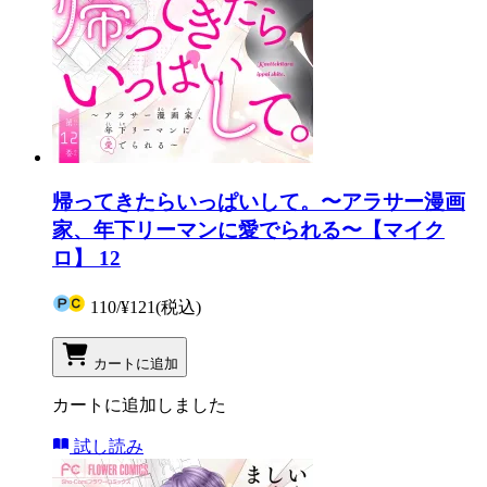
帰ってきたらいっぱいして。〜アラサー漫画
家、年下リーマンに愛でられる〜【マイク
ロ】 12
110
/
¥121
(税込)
カートに追加
カートに追加しました
試し読み