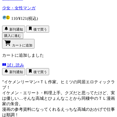
少女・女性マンガ
110
/
¥121
(税込)
新刊通知
後で買う
購入に進む
カートに追加
カートに追加しました
試し読み
新刊通知
後で買う
”イケメンリーマン×ＴＬ作家。ヒミツの同居エロティックラ
ブ！
イケメン・エリート・料理上手。クズだと思ってたけど、実
は優しい…そんな高城とひょんなことから同棲中のＴＬ漫画
家の朱音。
漫画の参考資料になってくれるえっちな高城のおかげで仕事
は順調！