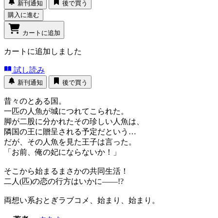
新刊通知
後で買う
購入に進む
カートに追加
カートに追加しました
試し読み
新刊通知
後で買う
昔々のとある国。
一匹の人魚が城につれてこられた。
脚が二股に分かれたその珍しい人魚は、
隣国の王に贈呈される予定だという…
だが、その人魚を見た王子は言った。
「お前、俺の妃にならないか！」
そこから始まるまさかの共同生活！
二人(匹)の恋の行方はいかに――!?
両想い系おとぎラブコメ、始まり、始まり。