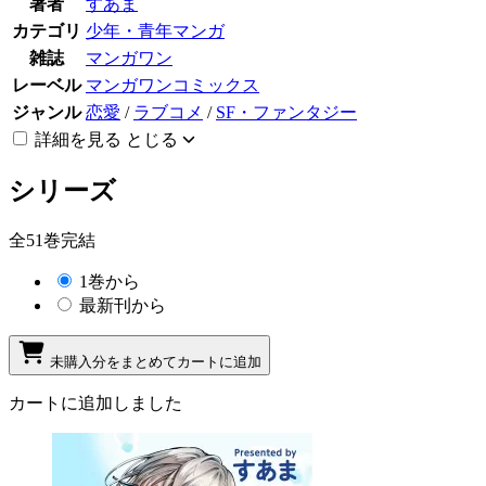
著者
すあま
カテゴリ
少年・青年マンガ
雑誌
マンガワン
レーベル
マンガワンコミックス
ジャンル
恋愛
/
ラブコメ
/
SF・ファンタジー
詳細を見る
とじる
シリーズ
全51巻完結
1巻から
最新刊から
未購入分をまとめてカートに追加
カートに追加しました