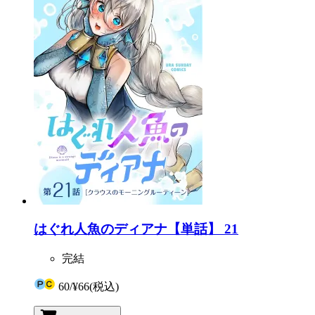
はぐれ人魚のディアナ【単話】 21
完結
60
/
¥66
(税込)