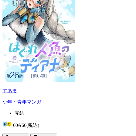
すあま
少年・青年マンガ
完結
60
/
¥66
(税込)