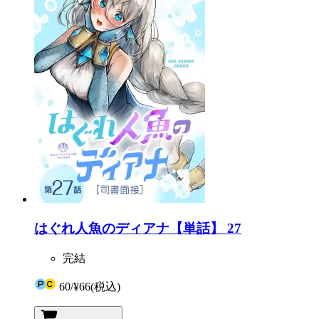
はぐれ人魚のディアナ【単話】 27
完結
60
/
¥66
(税込)