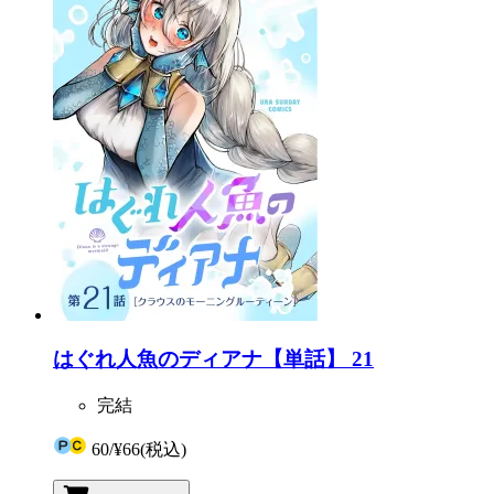
はぐれ人魚のディアナ【単話】 21
完結
60
/
¥66
(税込)