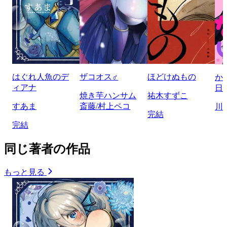
はぐれ人魚のデ
ザコオス♂
ほどけぬもの
か
ィアナ
日
焼き芋ハンサム
祐木すずこ
すあま
斎藤/村上ペコ
川
完結
完結
同じ著者の作品
もっと見る