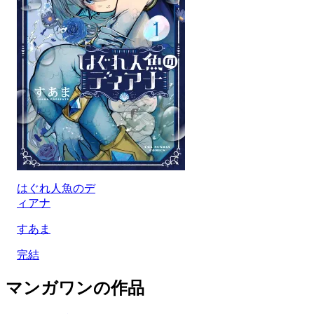
はぐれ人魚のデ
ィアナ
すあま
完結
マンガワンの作品