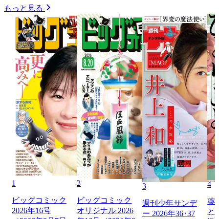
もっと見る
1
2
4
3
ビッグコミック
ビッグコミック
薬
週刊少年サンデ
2026年16号
オリジナル 2026
と
ー 2026年36･37