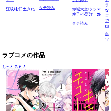
ラ
タテ読み
江坂純/臼土きね
赤城大空/タジマ
な
粒子/小野洋一郎
ゴ
で
タテ読み
com
島
ソ
ラブコメの作品
もっと見る