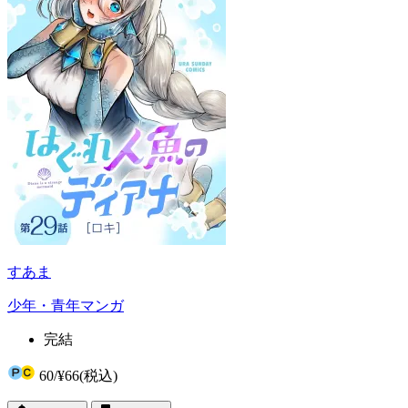
すあま
少年・青年マンガ
完結
60
/
¥66
(税込)