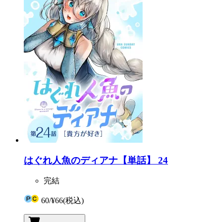
はぐれ人魚のディアナ【単話】 24
完結
60
/
¥66
(税込)