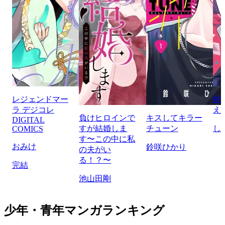
レジェンドマー
蛇
ラ デジコレ
え
負けヒロインで
キスしてキラー
DIGITAL
すが結婚しま
チューン
し
COMICS
す〜この中に私
おみけ
鈴咲ひかり
の夫がい
る！？〜
完結
池山田剛
少年・青年マンガランキング