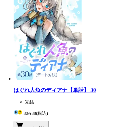
はぐれ人魚のディアナ【単話】 30
完結
80
/
¥88
(税込)