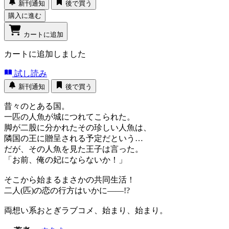
新刊通知
後で買う
購入に進む
カートに追加
カートに追加しました
試し読み
新刊通知
後で買う
昔々のとある国。
一匹の人魚が城につれてこられた。
脚が二股に分かれたその珍しい人魚は、
隣国の王に贈呈される予定だという…
だが、その人魚を見た王子は言った。
「お前、俺の妃にならないか！」
そこから始まるまさかの共同生活！
二人(匹)の恋の行方はいかに――!?
両想い系おとぎラブコメ、始まり、始まり。