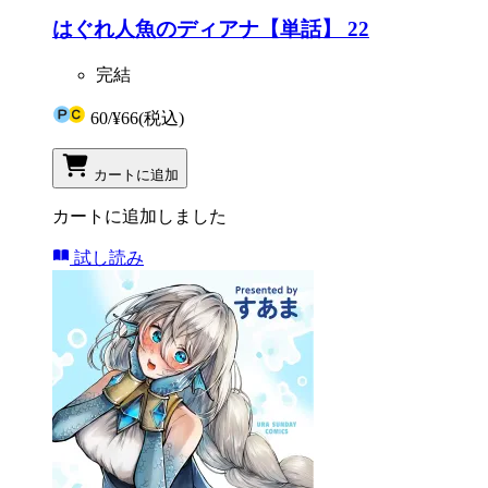
はぐれ人魚のディアナ【単話】 22
完結
60
/
¥66
(税込)
カートに追加
カートに追加しました
試し読み