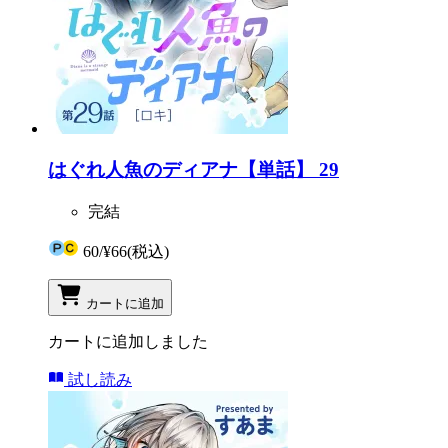
はぐれ人魚のディアナ【単話】 29
完結
60
/
¥66
(税込)
カートに追加
カートに追加しました
試し読み