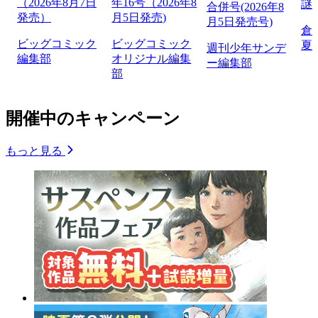
（2026年8月7日
年16号（2026年8
謎
合併号(2026年8
発売）
月5日発売)
月5日発売号)
倉
ビッグコミック
ビッグコミック
夏
週刊少年サンデ
編集部
オリジナル編集
ー編集部
部
開催中のキャンペーン
もっと見る