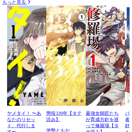
もっと見る
ヤメタイ！ 〜あ
懲役339年【タテ
最強女師匠たち
パ
なたのリセッ
読み】
が育成方針を巡
者
ト、代行しま
って修羅場【タ
好
伊勢ともか
す〜
テ読み】
ト