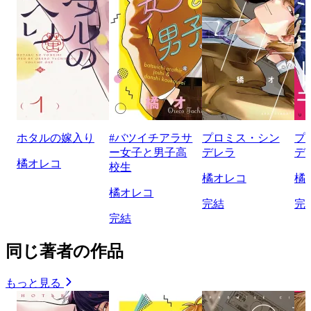
ホタルの嫁入り
#バツイチアラサ
プロミス・シン
プ
ー女子と男子高
デレラ
デ
橘オレコ
校生
橘オレコ
橘
橘オレコ
完結
完
完結
同じ著者の作品
もっと見る