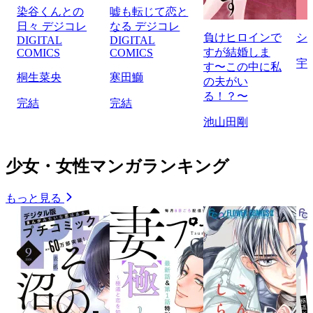
染谷くんとの
嘘も転じて恋と
日々 デジコレ
なる デジコレ
負けヒロインで
シ
DIGITAL
DIGITAL
すが結婚しま
COMICS
COMICS
宇
す〜この中に私
桐生菜央
寒田鰤
の夫がい
る！？〜
完結
完結
池山田剛
少女・女性マンガランキング
もっと見る