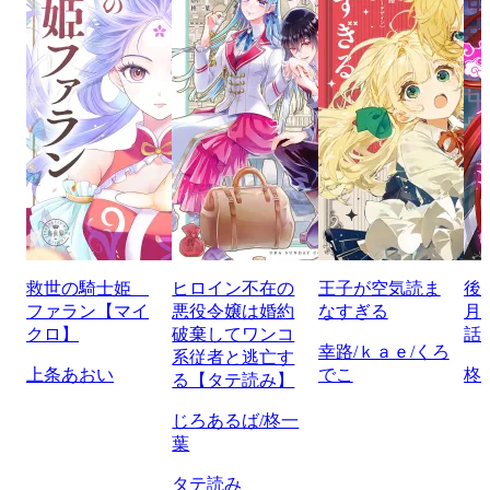
救世の騎士姫
ヒロイン不在の
王子が空気読ま
後
ファラン【マイ
悪役令嬢は婚約
なすぎる
月
クロ】
破棄してワンコ
話
幸路/ｋａｅ/くろ
系従者と逃亡す
上条あおい
でこ
柊
る【タテ読み】
じろあるば/柊一
葉
タテ読み