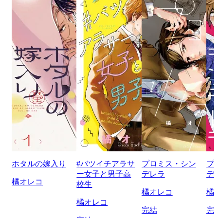
ホタルの嫁入り
#バツイチアラサ
プロミス・シン
プ
ー女子と男子高
デレラ
デ
橘オレコ
校生
橘オレコ
橘
橘オレコ
完結
完