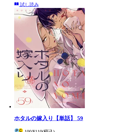
試し読み
ホタルの嫁入り【単話】 59
100
/
¥110
(税込)