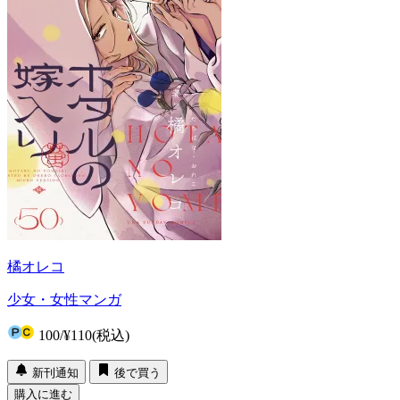
橘オレコ
少女・女性マンガ
100
/
¥110
(税込)
新刊通知
後で買う
購入に進む