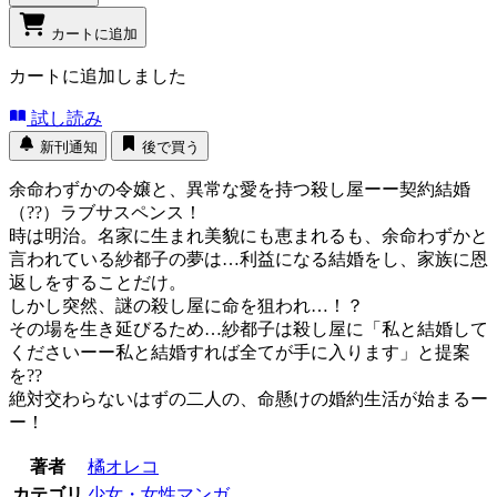
カートに追加
カートに追加しました
試し読み
新刊通知
後で買う
余命わずかの令嬢と、異常な愛を持つ殺し屋ーー契約結婚
（??）ラブサスペンス！
時は明治。名家に生まれ美貌にも恵まれるも、余命わずかと
言われている紗都子の夢は…利益になる結婚をし、家族に恩
返しをすることだけ。
しかし突然、謎の殺し屋に命を狙われ…！？
その場を生き延びるため…紗都子は殺し屋に「私と結婚して
くださいーー私と結婚すれば全てが手に入ります」と提案
を??
絶対交わらないはずの二人の、命懸けの婚約生活が始まるー
ー！
著者
橘オレコ
カテゴリ
少女・女性マンガ