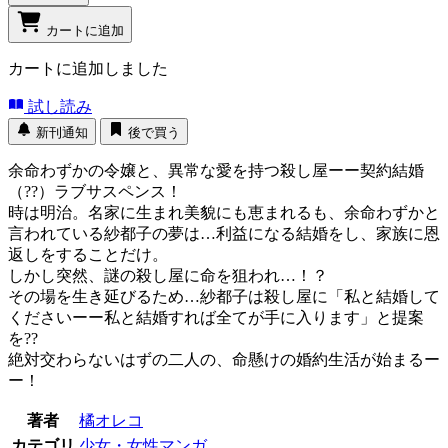
カートに追加
カートに追加しました
試し読み
新刊通知
後で買う
余命わずかの令嬢と、異常な愛を持つ殺し屋ーー契約結婚
（??）ラブサスペンス！
時は明治。名家に生まれ美貌にも恵まれるも、余命わずかと
言われている紗都子の夢は…利益になる結婚をし、家族に恩
返しをすることだけ。
しかし突然、謎の殺し屋に命を狙われ…！？
その場を生き延びるため…紗都子は殺し屋に「私と結婚して
くださいーー私と結婚すれば全てが手に入ります」と提案
を??
絶対交わらないはずの二人の、命懸けの婚約生活が始まるー
ー！
著者
橘オレコ
カテゴリ
少女・女性マンガ