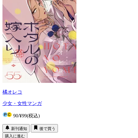
橘オレコ
少女・女性マンガ
90
/
¥99
(税込)
新刊通知
後で買う
購入に進む