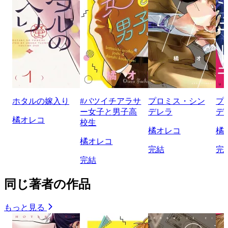
ホタルの嫁入り
#バツイチアラサ
プロミス・シン
プ
ー女子と男子高
デレラ
デ
橘オレコ
校生
橘オレコ
橘
橘オレコ
完結
完
完結
同じ著者の作品
もっと見る