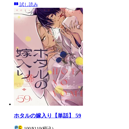
試し読み
ホタルの嫁入り【単話】 59
100
/
¥110
(税込)