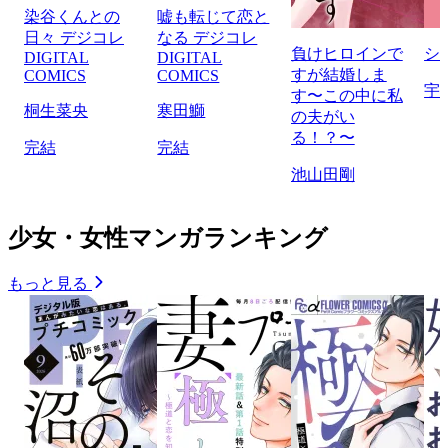
染谷くんとの
嘘も転じて恋と
日々 デジコレ
なる デジコレ
負けヒロインで
シ
DIGITAL
DIGITAL
すが結婚しま
COMICS
COMICS
宇
す〜この中に私
桐生菜央
寒田鰤
の夫がい
る！？〜
完結
完結
池山田剛
少女・女性マンガランキング
もっと見る