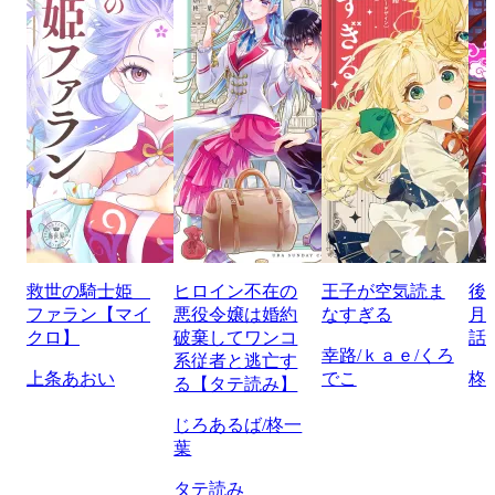
救世の騎士姫
ヒロイン不在の
王子が空気読ま
後
ファラン【マイ
悪役令嬢は婚約
なすぎる
月
クロ】
破棄してワンコ
話
幸路/ｋａｅ/くろ
系従者と逃亡す
上条あおい
でこ
柊
る【タテ読み】
じろあるば/柊一
葉
タテ読み