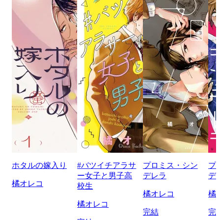
ホタルの嫁入り
#バツイチアラサ
プロミス・シン
プ
ー女子と男子高
デレラ
デ
橘オレコ
校生
橘オレコ
橘
橘オレコ
完結
完