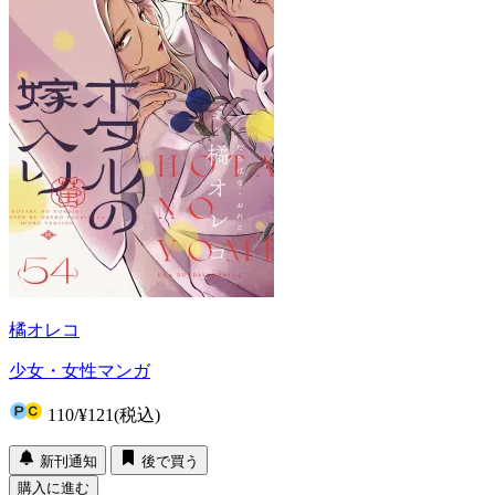
橘オレコ
少女・女性マンガ
110
/
¥121
(税込)
新刊通知
後で買う
購入に進む