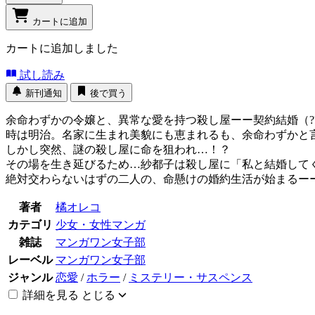
カートに追加
カートに追加しました
試し読み
新刊通知
後で買う
余命わずかの令嬢と、異常な愛を持つ殺し屋ーー契約結婚（?
時は明治。名家に生まれ美貌にも恵まれるも、余命わずかと
しかし突然、謎の殺し屋に命を狙われ…！？
その場を生き延びるため…紗都子は殺し屋に「私と結婚してく
絶対交わらないはずの二人の、命懸けの婚約生活が始まるー
著者
橘オレコ
カテゴリ
少女・女性マンガ
雑誌
マンガワン女子部
レーベル
マンガワン女子部
ジャンル
恋愛
/
ホラー
/
ミステリー・サスペンス
詳細を見る
とじる