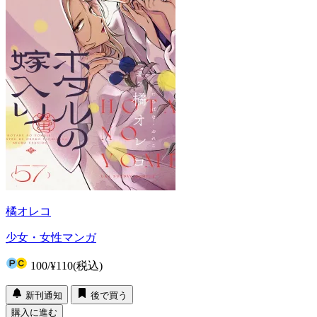
橘オレコ
少女・女性マンガ
100
/
¥110
(税込)
新刊通知
後で買う
購入に進む