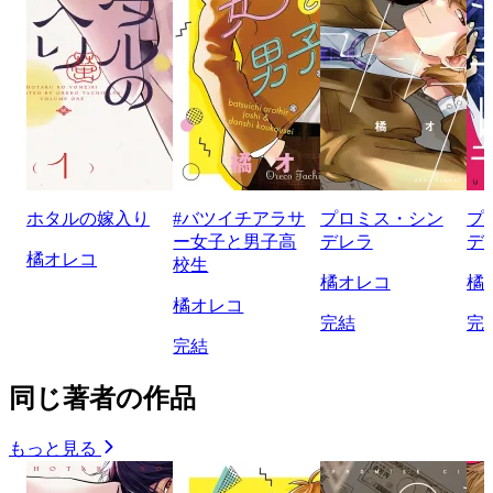
ホタルの嫁入り
#バツイチアラサ
プロミス・シン
プ
ー女子と男子高
デレラ
デ
橘オレコ
校生
橘オレコ
橘
橘オレコ
完結
完
完結
同じ著者の作品
もっと見る