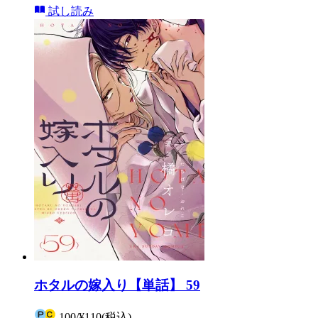
試し読み
ホタルの嫁入り【単話】 59
100
/
¥110
(税込)