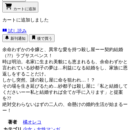
カートに追加
カートに追加しました
試し読み
新刊通知
後で買う
余命わずかの令嬢と、異常な愛を持つ殺し屋ーー契約結婚
（??）ラブサスペンス！
時は明治。名家に生まれ美貌にも恵まれるも、余命わずかと
言われている紗都子の夢は…利益になる結婚をし、家族に恩
返しをすることだけ。
しかし突然、謎の殺し屋に命を狙われ…！？
その場を生き延びるため…紗都子は殺し屋に「私と結婚して
くださいーー私と結婚すれば全てが手に入ります」と提案
を??
絶対交わらないはずの二人の、命懸けの婚約生活が始まるー
ー！
著者
橘オレコ
カテゴリ
少女・女性マンガ