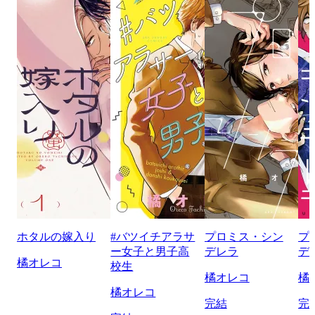
ホタルの嫁入り
#バツイチアラサ
プロミス・シン
プ
ー女子と男子高
デレラ
デ
橘オレコ
校生
橘オレコ
橘
橘オレコ
完結
完