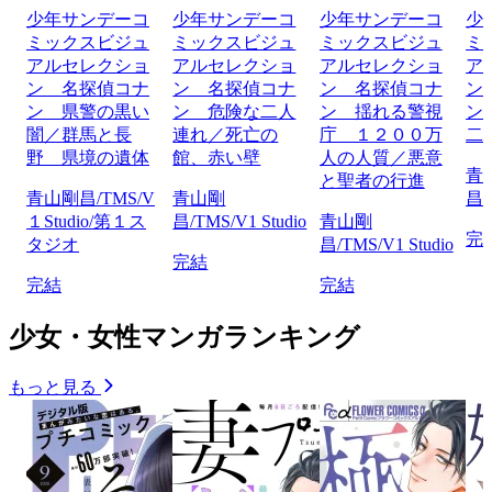
少年サンデーコ
少年サンデーコ
少年サンデーコ
少
ミックスビジュ
ミックスビジュ
ミックスビジュ
ミ
アルセレクショ
アルセレクショ
アルセレクショ
ア
ン 名探偵コナ
ン 名探偵コナ
ン 名探偵コナ
ン
ン 県警の黒い
ン 危険な二人
ン 揺れる警視
ン
闇／群馬と長
連れ／死亡の
庁 １２００万
二
野 県境の遺体
館、赤い壁
人の人質／悪意
青
と聖者の行進
青山剛昌/TMS/V
青山剛
昌/
１Studio/第１ス
昌/TMS/V1 Studio
青山剛
完
タジオ
昌/TMS/V1 Studio
完結
完結
完結
少女・女性マンガランキング
もっと見る