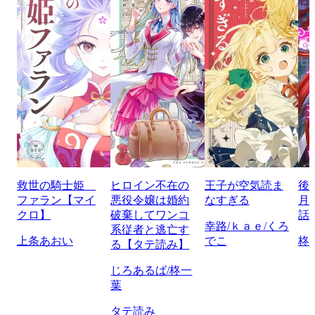
救世の騎士姫
ヒロイン不在の
王子が空気読ま
後
ファラン【マイ
悪役令嬢は婚約
なすぎる
月
クロ】
破棄してワンコ
話
幸路/ｋａｅ/くろ
系従者と逃亡す
上条あおい
でこ
柊
る【タテ読み】
じろあるば/柊一
葉
タテ読み