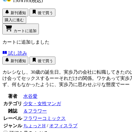
150
/
¥165
(税込)
新刊通知
後で買う
購入に進む
カートに追加
カートに追加しました
試し読み
新刊通知
後で買う
カレシなし、30歳の誕生日。実歩乃の会社に転職してきたの
け会ってセックスするーーそれだけの関係。ワケあって実歩
ず、何もなかったように、実歩乃に思わせぶりな態度でーー
著者
水谷愛
カテゴリ
少女・女性マンガ
雑誌
＆フラワー
レーベル
フラワーコミックス
ジャンル
ちょっとH
/
オフィスラブ