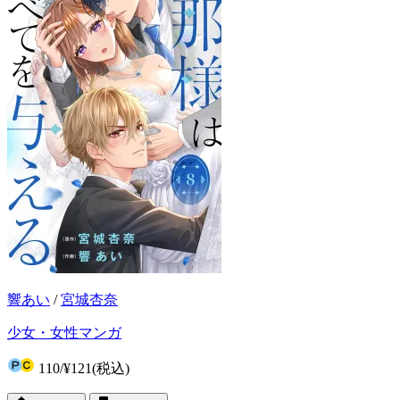
響あい
/
宮城杏奈
少女・女性マンガ
110
/
¥121
(税込)