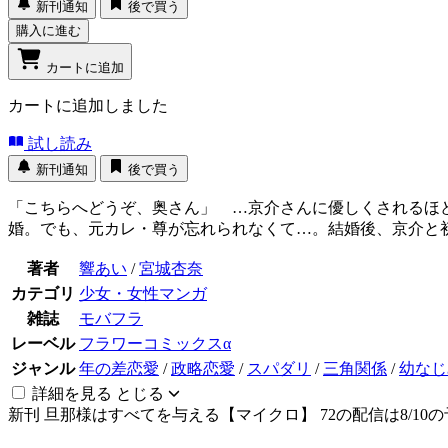
新刊通知
後で買う
購入に進む
カートに追加
カートに追加しました
試し読み
新刊通知
後で買う
「こちらへどうぞ、奥さん」 …京介さんに優しくされるほど
婚。でも、元カレ・尊が忘れられなくて…。結婚後、京介と初
著者
響あい
/
宮城杏奈
カテゴリ
少女・女性マンガ
雑誌
モバフラ
レーベル
フラワーコミックスα
ジャンル
年の差恋愛
/
政略恋愛
/
スパダリ
/
三角関係
/
幼なじ
詳細を見る
とじる
新刊
旦那様はすべてを与える【マイクロ】 72の配信は8/10