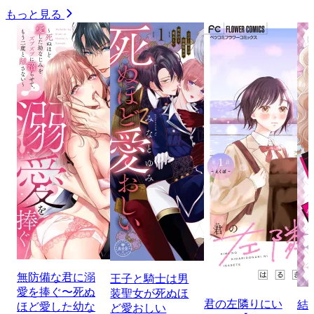
もっと見る
無防備な君に溺
王子と騎士は男
愛を捧ぐ〜死ぬ
装聖女が死ぬほ
君の左隣りにい
結
ほど愛した幼な
ど愛おしい