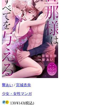
響あい
/
宮城杏奈
少女・女性マンガ
130
/
¥143
(税込)