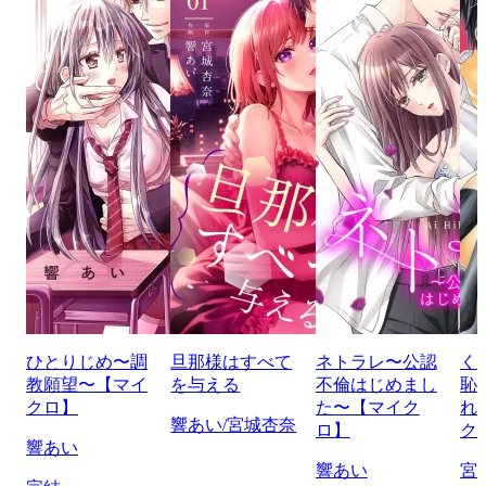
ひとりじめ〜調
旦那様はすべて
ネトラレ〜公認
く
教願望〜【マイ
を与える
不倫はじめまし
恥
クロ】
た〜【マイク
れ
響あい/宮城杏奈
ロ】
ク
響あい
響あい
宮