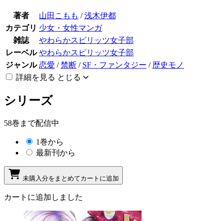
著者
山田こもも
/
浅木伊都
カテゴリ
少女・女性マンガ
雑誌
やわらかスピリッツ女子部
レーベル
やわらかスピリッツ女子部
ジャンル
恋愛
/
禁断
/
SF・ファンタジー
/
歴史モノ
詳細を見る
とじる
シリーズ
58巻まで配信中
1巻から
最新刊から
未購入分をまとめてカートに追加
カートに追加しました