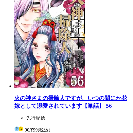
火の神さまの掃除人ですが、いつの間にか花
嫁として溺愛されています【単話】 56
先行配信
90
/
¥99
(税込)