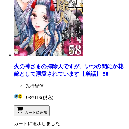
火の神さまの掃除人ですが、いつの間にか花
嫁として溺愛されています【単話】 58
先行配信
108
/
¥119
(税込)
カートに追加
カートに追加しました