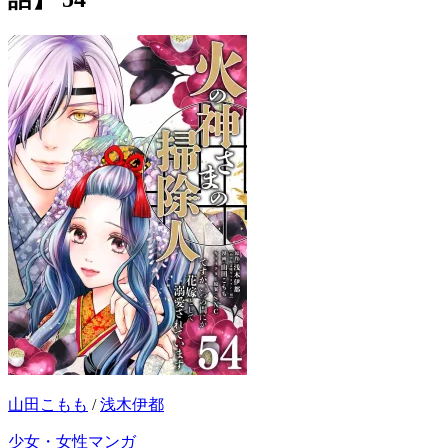
山田こもも
/
浅木伊都
少女・女性マンガ