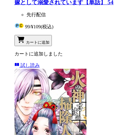
嫁として溺愛されています【単話】 54
先行配信
99
/
¥109
(税込)
カートに追加
カートに追加しました
試し読み