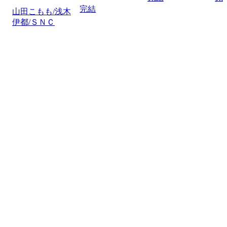
完結
山田こもも/浅木
伊都/ＳＮＣ