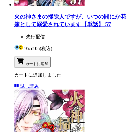
火の神さまの掃除人ですが、いつの間にか花
嫁として溺愛されています【単話】 57
先行配信
95
/
¥105
(税込)
カートに追加
カートに追加しました
試し読み