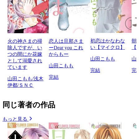
初恋はかなわな
朝
火の神さまの掃
恋人は旦那さま
い【マイクロ】
【
除人ですが、い
ーDear you これ
つの間にか花嫁
からもー
山田こもも
山
として溺愛され
山田こもも
ています
完結
完
完結
山田こもも/浅木
伊都/ＳＮＣ
同じ著者の作品
もっと見る