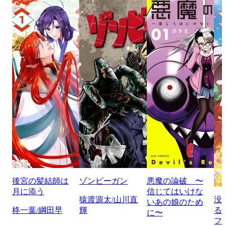
後宮の髪結師は
ゾンビーガン
悪魔の論破 〜
月に添う
信じてはいけな
猿渡源太/山川直
没
いあの娘のため
柊一葉/綱田早
輝
る
に〜
フ