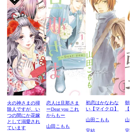
初恋はかなわな
朝
火の神さまの掃
恋人は旦那さま
い【マイクロ】
【
除人ですが、い
ーDear you これ
つの間にか花嫁
からもー
山田こもも
山
として溺愛され
山田こもも
ています
完結
完