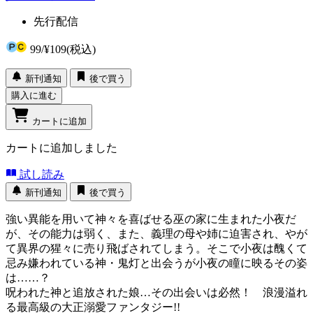
先行配信
99
/
¥109
(税込)
新刊通知
後で買う
購入に進む
カートに追加
カートに追加しました
試し読み
新刊通知
後で買う
強い異能を用いて神々を喜ばせる巫の家に生まれた小夜だ
が、その能力は弱く、また、義理の母や姉に迫害され、やが
て異界の猩々に売り飛ばされてしまう。そこで小夜は醜くて
忌み嫌われている神・鬼灯と出会うが小夜の瞳に映るその姿
は……？
呪われた神と追放された娘…その出会いは必然！ 浪漫溢れ
る最高級の大正溺愛ファンタジー!!