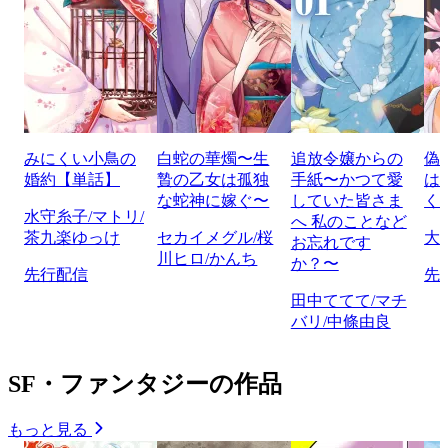
みにくい小鳥の
白蛇の華燭〜生
追放令嬢からの
偽
婚約【単話】
贄の乙女は孤独
手紙〜かつて愛
は
な蛇神に嫁ぐ〜
していた皆さま
く
水守糸子/マトリ/
へ 私のことなど
茶九楽ゆっけ
セカイメグル/桜
大
お忘れです
川ヒロ/かんち
か？〜
先行配信
先
田中ててて/マチ
バリ/中條由良
SF・ファンタジーの作品
もっと見る