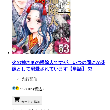
火の神さまの掃除人ですが、いつの間にか花
嫁として溺愛されています【単話】 53
先行配信
95
/
¥105
(税込)
カートに追加