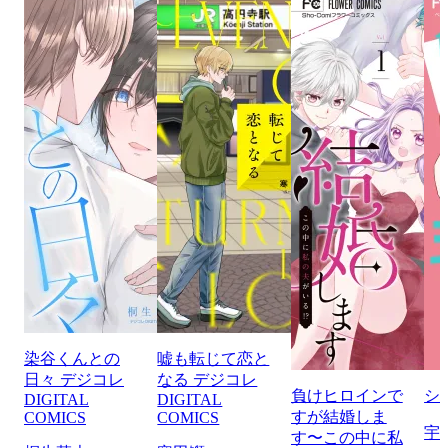
染谷くんとの
嘘も転じて恋と
日々 デジコレ
なる デジコレ
負けヒロインで
シ
DIGITAL
DIGITAL
すが結婚しま
COMICS
COMICS
宇
す〜この中に私