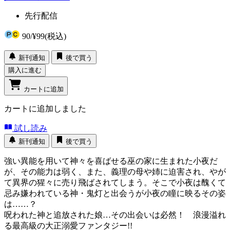
先行配信
90
/
¥99
(税込)
新刊通知
後で買う
購入に進む
カートに追加
カートに追加しました
試し読み
新刊通知
後で買う
強い異能を用いて神々を喜ばせる巫の家に生まれた小夜だ
が、その能力は弱く、また、義理の母や姉に迫害され、やが
て異界の猩々に売り飛ばされてしまう。そこで小夜は醜くて
忌み嫌われている神・鬼灯と出会うが小夜の瞳に映るその姿
は……？
呪われた神と追放された娘…その出会いは必然！ 浪漫溢れ
る最高級の大正溺愛ファンタジー!!