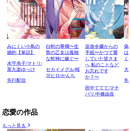
みにくい小鳥の
白蛇の華燭〜生
追放令嬢からの
偽
婚約【単話】
贄の乙女は孤独
手紙〜かつて愛
は
な蛇神に嫁ぐ〜
していた皆さま
く
水守糸子/マトリ/
へ 私のことなど
茶九楽ゆっけ
セカイメグル/桜
大
お忘れです
川ヒロ/かんち
か？〜
先行配信
先
田中ててて/マチ
バリ/中條由良
恋愛の作品
もっと見る