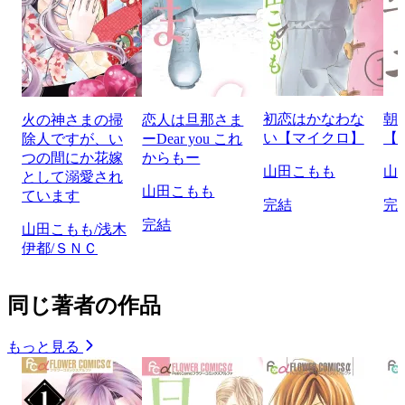
初恋はかなわな
朝
火の神さまの掃
恋人は旦那さま
い【マイクロ】
【
除人ですが、い
ーDear you これ
つの間にか花嫁
からもー
山田こもも
山
として溺愛され
山田こもも
ています
完結
完
完結
山田こもも/浅木
伊都/ＳＮＣ
同じ著者の作品
もっと見る