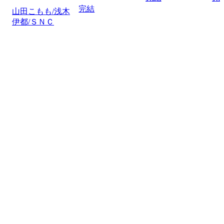
完結
山田こもも/浅木
伊都/ＳＮＣ