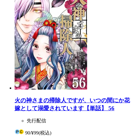
火の神さまの掃除人ですが、いつの間にか花
嫁として溺愛されています【単話】 56
先行配信
90
/
¥99
(税込)