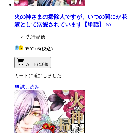
火の神さまの掃除人ですが、いつの間にか花
嫁として溺愛されています【単話】 57
先行配信
95
/
¥105
(税込)
カートに追加
カートに追加しました
試し読み