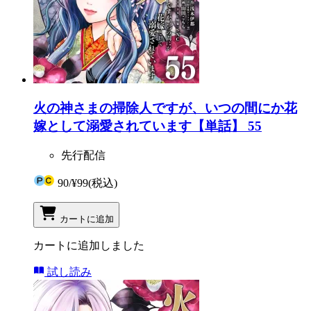
火の神さまの掃除人ですが、いつの間にか花
嫁として溺愛されています【単話】 55
先行配信
90
/
¥99
(税込)
カートに追加
カートに追加しました
試し読み