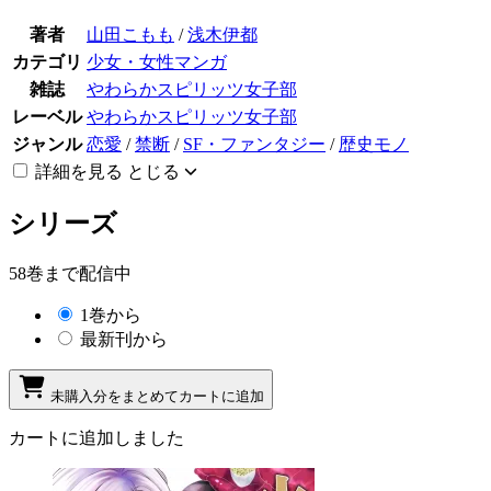
著者
山田こもも
/
浅木伊都
カテゴリ
少女・女性マンガ
雑誌
やわらかスピリッツ女子部
レーベル
やわらかスピリッツ女子部
ジャンル
恋愛
/
禁断
/
SF・ファンタジー
/
歴史モノ
詳細を見る
とじる
シリーズ
58巻まで配信中
1巻から
最新刊から
未購入分をまとめてカートに追加
カートに追加しました