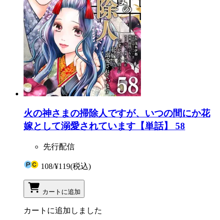
火の神さまの掃除人ですが、いつの間にか花
嫁として溺愛されています【単話】 58
先行配信
108
/
¥119
(税込)
カートに追加
カートに追加しました