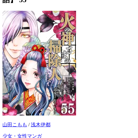
山田こもも
/
浅木伊都
少女・女性マンガ