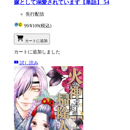
嫁として溺愛されています【単話】 54
先行配信
99
/
¥109
(税込)
カートに追加
カートに追加しました
試し読み