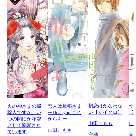
初恋はかなわな
朝
火の神さまの掃
恋人は旦那さま
い【マイクロ】
【
除人ですが、い
ーDear you これ
つの間にか花嫁
からもー
山田こもも
山
として溺愛され
山田こもも
ています
完結
完