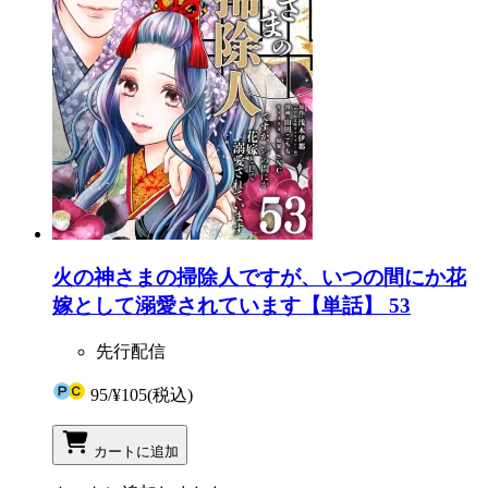
火の神さまの掃除人ですが、いつの間にか花
嫁として溺愛されています【単話】 53
先行配信
95
/
¥105
(税込)
カートに追加