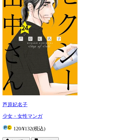
芦原妃名子
少女・女性マンガ
120
/
¥132
(税込)