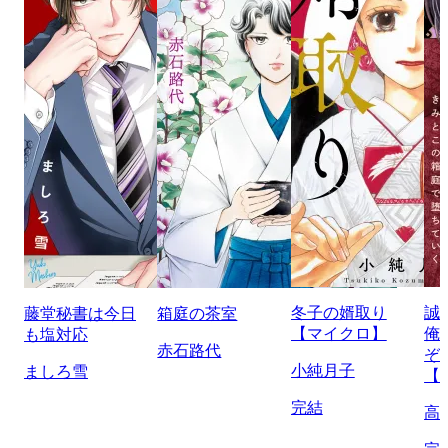
冬子の婿取り
誠
藤堂秘書は今日
箱庭の茶室
【マイクロ】
俺
も塩対応
赤石路代
ぞ
小純月子
ましろ雪
【
完結
高