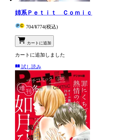
姉系Ｐｅｔｉｔ Ｃｏｍｉｃ
704
/
¥774
(税込)
カートに追加
カートに追加しました
試し読み