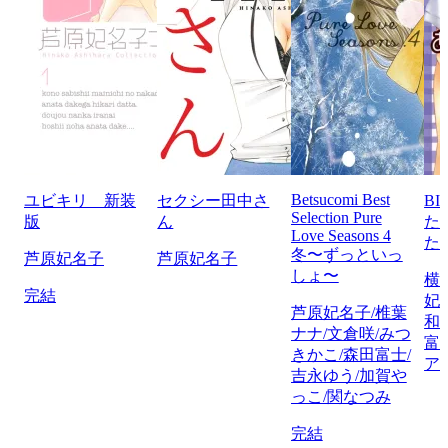
Betsucomi Best
ユビキリ 新装
セクシー田中さ
BI
Selection Pure
版
ん
た
Love Seasons 4
た
冬〜ずっといっ
芦原妃名子
芦原妃名子
しょ〜
横
完結
妃
芦原妃名子/椎葉
和
ナナ/文倉咲/みつ
富
きかこ/森田富士/
ア
吉永ゆう/加賀や
っこ/関なつみ
完結