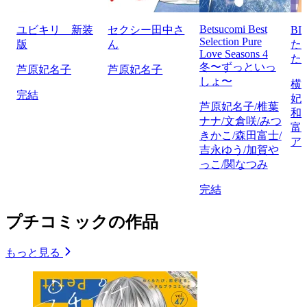
Betsucomi Best
ユビキリ 新装
セクシー田中さ
BI
Selection Pure
版
ん
た
Love Seasons 4
た
冬〜ずっといっ
芦原妃名子
芦原妃名子
しょ〜
横
完結
妃
芦原妃名子/椎葉
和
ナナ/文倉咲/みつ
富
きかこ/森田富士/
ア
吉永ゆう/加賀や
っこ/関なつみ
完結
プチコミックの作品
もっと見る