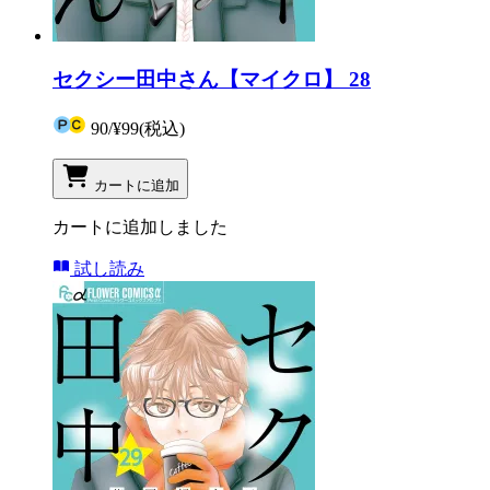
セクシー田中さん【マイクロ】 28
90
/
¥99
(税込)
カートに追加
カートに追加しました
試し読み