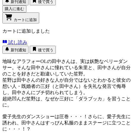
新刊通知
後で買う
購入に進む
カートに追加
カートに追加しました
試し読み
新刊通知
後で買う
地味なアラフォーOLの田中さんは、実は妖艶なベリーダン
サー。そんな田中さんに憧れている朱里と、田中さんが自分
のことを好きだと勘違いしていた笙野。
笙野は田中さんの好きな人が自分ではないとわかると彼女の
想い人・既婚者の三好（と田中さん）を失礼な発言で侮辱
し、田中さんにブチ切れられてしまう。
超絶凹んだ笙野は、なぜか三好に「ダラブッカ」を習うこと
に。
愛子先生のダンスショーは圧巻・・・！さらに、愛子先生に
誘われ、田中さんはすっぴん私服のままステージに立つこと
に・・・！？