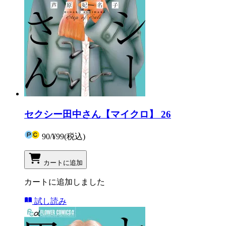
セクシー田中さん【マイクロ】 26
90
/
¥99
(税込)
カートに追加
カートに追加しました
試し読み