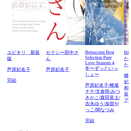
Betsucomi Best
ユビキリ 新装
セクシー田中さ
BI
Selection Pure
版
ん
た
Love Seasons 4
た
冬〜ずっといっ
芦原妃名子
芦原妃名子
しょ〜
横
完結
妃
芦原妃名子/椎葉
和
ナナ/文倉咲/みつ
富
きかこ/森田富士/
ア
吉永ゆう/加賀や
っこ/関なつみ
完結