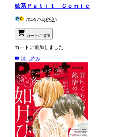
姉系Ｐｅｔｉｔ Ｃｏｍｉｃ
704
/
¥774
(税込)
カートに追加
カートに追加しました
試し読み