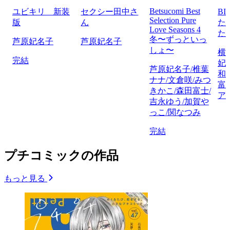
Betsucomi Best
ユビキリ 新装
セクシー田中さ
BI
Selection Pure
版
ん
た
Love Seasons 4
た
冬〜ずっといっ
芦原妃名子
芦原妃名子
しょ〜
横
完結
妃
芦原妃名子/椎葉
和
ナナ/文倉咲/みつ
富
きかこ/森田富士/
ア
吉永ゆう/加賀や
っこ/関なつみ
完結
プチコミックの作品
もっと見る