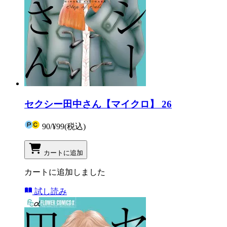
セクシー田中さん【マイクロ】 26
90
/
¥99
(税込)
カートに追加
カートに追加しました
試し読み