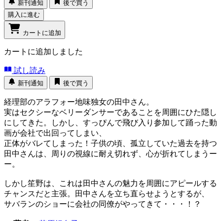
新刊通知
後で買う
購入に進む
カートに追加
カートに追加しました
試し読み
新刊通知
後で買う
経理部のアラフォー地味独女の田中さん。
実はセクシーなベリーダンサーであることを周囲にひた隠し
にしてきた。しかし、すっぴんで飛び入り参加して踊った動
画が会社で出回ってしまい、
正体がバレてしまった！子供の頃、孤立していた過去を持つ
田中さんは、周りの視線に耐え切れず、心が折れてしまうー
ー。
しかし笙野は、これは田中さんの魅力を周囲にアピールする
チャンスだと主張。田中さんを立ち直らせようとするが、
サバランのショーに会社の同僚がやってきて・・・！？