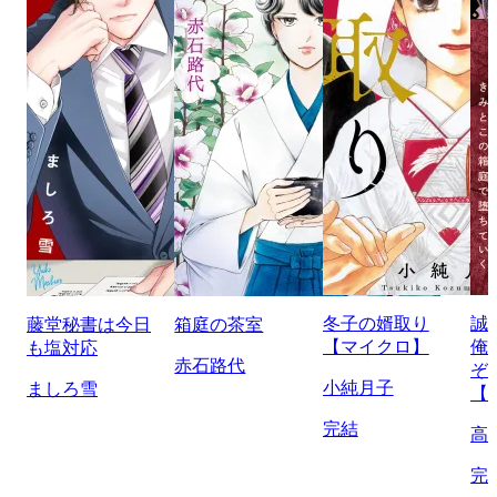
冬子の婿取り
誠
藤堂秘書は今日
箱庭の茶室
【マイクロ】
俺
も塩対応
赤石路代
ぞ
小純月子
ましろ雪
【
完結
高
完