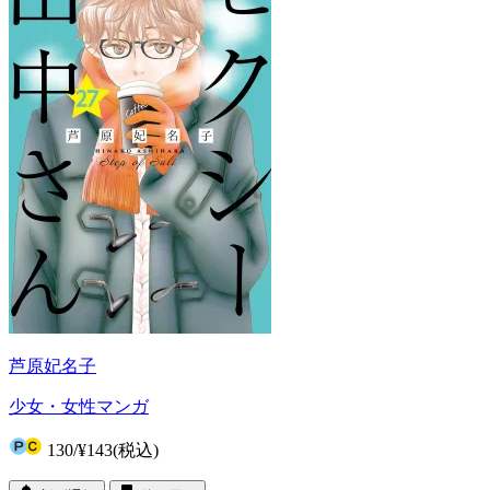
芦原妃名子
少女・女性マンガ
130
/
¥143
(税込)