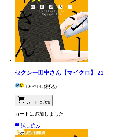
セクシー田中さん【マイクロ】 21
120
/
¥132
(税込)
カートに追加
カートに追加しました
試し読み