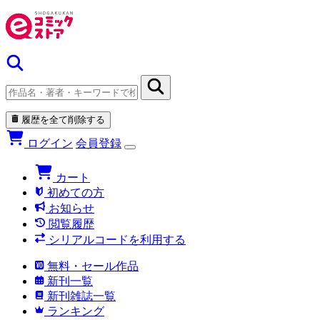
履歴を全て削除する
ログイン
会員登録
カート
初めての方
お知らせ
閲覧履歴
シリアルコードを利用する
無料・セール作品
新刊一覧
新刊雑誌一覧
ランキング