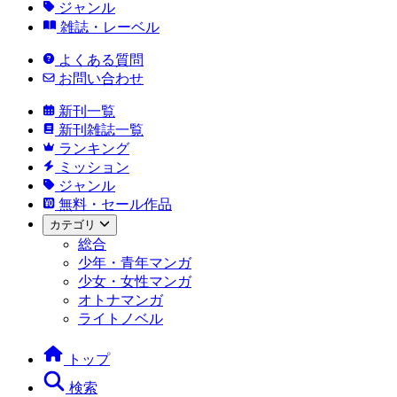
ジャンル
雑誌・レーベル
よくある質問
お問い合わせ
新刊一覧
新刊雑誌一覧
ランキング
ミッション
ジャンル
無料・セール作品
カテゴリ
総合
少年・青年マンガ
少女・女性マンガ
オトナマンガ
ライトノベル
トップ
検索