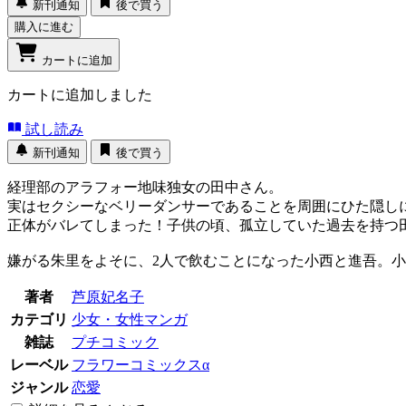
新刊通知
後で買う
購入に進む
カートに追加
カートに追加しました
試し読み
新刊通知
後で買う
経理部のアラフォー地味独女の田中さん。
実はセクシーなベリーダンサーであることを周囲にひた隠し
正体がバレてしまった！子供の頃、孤立していた過去を持つ
嫌がる朱里をよそに、2人で飲むことになった小西と進吾。
著者
芦原妃名子
カテゴリ
少女・女性マンガ
雑誌
プチコミック
レーベル
フラワーコミックスα
ジャンル
恋愛