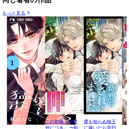
もっと見る
この初夜、予想
愛を知らぬ狼王
外につき。 〜転
に嫁いだら苛烈