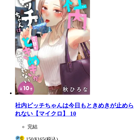
社内ビッチちゃんは今日もときめきが止めら
れない【マイクロ】 10
完結
150
/
¥165
(税込)