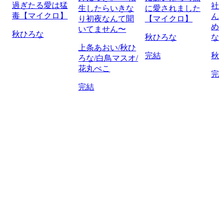
過ぎたる愛は猛
社
生したらいきな
に愛されました
毒【マイクロ】
ん
り初夜なんて聞
【マイクロ】
め
いてません〜
秋ひろな
秋ひろな
な
上条あおい/秋ひ
完結
秋
ろな/白鳥マスオ/
花丸ぺこ
完
完結