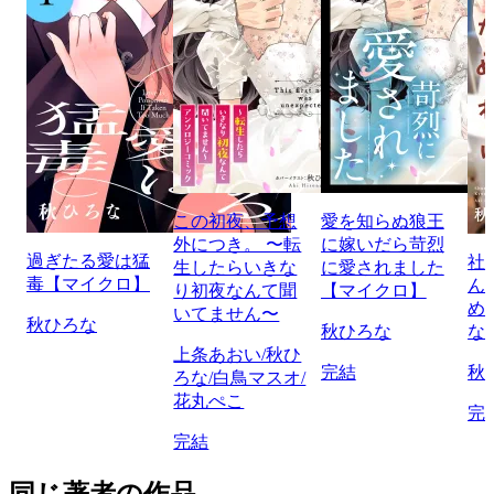
この初夜、予想
愛を知らぬ狼王
外につき。 〜転
に嫁いだら苛烈
過ぎたる愛は猛
社
生したらいきな
に愛されました
毒【マイクロ】
ん
り初夜なんて聞
【マイクロ】
め
いてません〜
秋ひろな
秋ひろな
な
上条あおい/秋ひ
完結
秋
ろな/白鳥マスオ/
花丸ぺこ
完
完結
同じ著者の作品