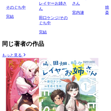
レイヤーお姉さ
さん
そのぐち中
焼
ん
宮内漣
斎
完結
田口ケンジ/その
ぐち中
完結
同じ著者の作品
もっと見る