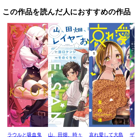
この作品を読んだ人におすすめの作品
ラウルと吸血鬼
山、田畑、時々
哀れ愛して大島
ザ