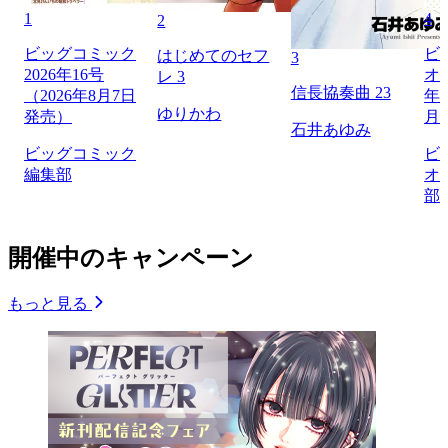
1
4
2
ビッグコミック
ビ
はじめてのセフ
3
2026年16号
オリ
レ 3
信長協奏曲 23
（2026年8月7日
年1
ゆりかわ
発売）
月
石井あゆみ
ビッグコミック
ビ
編集部
オ
部
開催中のキャンペーン
もっと見る