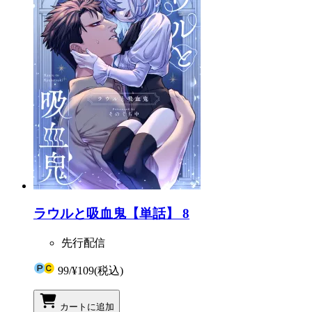
ラウルと吸血鬼【単話】 8
先行配信
99
/
¥109
(税込)
カートに追加