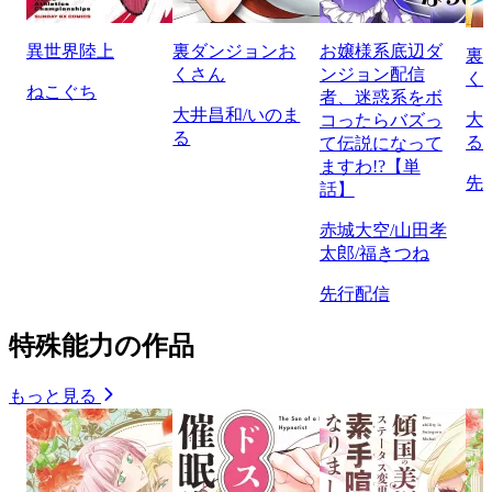
異世界陸上
裏ダンジョンお
お嬢様系底辺ダ
裏
くさん
ンジョン配信
く
ねこぐち
者、迷惑系をボ
大井昌和/いのま
大
コったらバズっ
る
る
て伝説になって
ますわ!?【単
先
話】
赤城大空/山田孝
太郎/福きつね
先行配信
特殊能力の作品
もっと見る