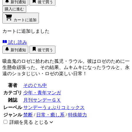
新刊通知
後で買う
購入に進む
カートに追加
カートに追加しました
試し読み
新刊通知
後で買う
吸血鬼のロゼに拾われた孤児・ラウル。彼はロゼのために一
生懸命頑張った。その結果、ムキムキになったラウルと、永
遠のショタじじい・ロゼの楽しい日常！
著者
そのぐち中
カテゴリ
少年・青年マンガ
雑誌
月刊サンデーＧＸ
レーベル
サンデーうぇぶりコミックス
ジャンル
禁断
/
日常・癒し系
/
特殊能力
詳細を見る
とじる