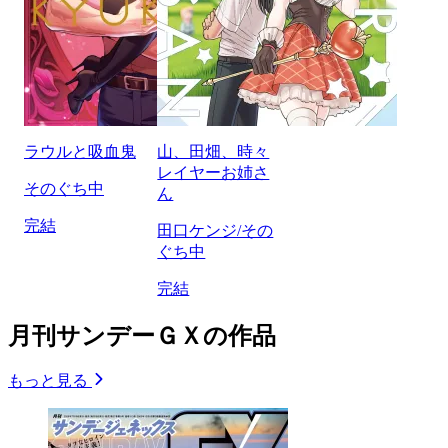
ラウルと吸血鬼
山、田畑、時々
レイヤーお姉さ
そのぐち中
ん
完結
田口ケンジ/その
ぐち中
完結
月刊サンデーＧＸの作品
もっと見る