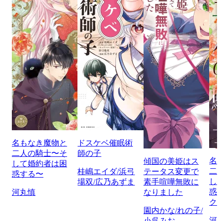
名もなき魔物と
ドスケベ催眠術
二人の騎士〜そ
師の子
名
傾国の美姫はス
して婚約者は困
二
桂嶋エイダ/浜弓
テータス変更で
惑する〜
し
場双/広乃あずま
素手喧嘩無敗に
惑
河丸慎
なりました
ク
園内かな/れの子/
河
小呉みお