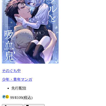
そのぐち中
少年・青年マンガ
先行配信
99
/
¥109
(税込)