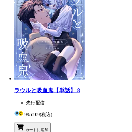
ラウルと吸血鬼【単話】 8
先行配信
99
/
¥109
(税込)
カートに追加