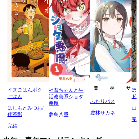
イヌごはんボク
ほ
社畜ちゃんと生
ごはん
ド
活改善系ショタ
ふたりバス
悪魔
はしもとみつお/
山
豊林サカネ
伴茶彰
夢鳥八重
完
完結