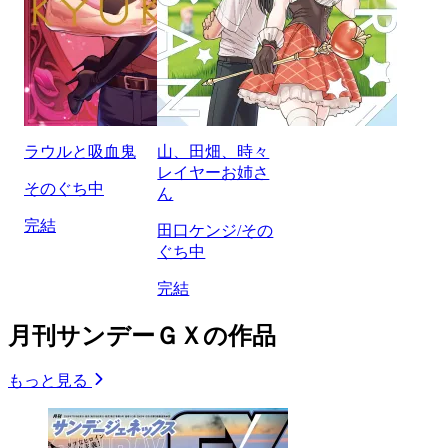
ラウルと吸血鬼
山、田畑、時々
レイヤーお姉さ
そのぐち中
ん
完結
田口ケンジ/その
ぐち中
完結
月刊サンデーＧＸの作品
もっと見る