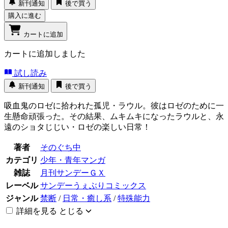
新刊通知
後で買う
購入に進む
カートに追加
カートに追加しました
試し読み
新刊通知
後で買う
吸血鬼のロゼに拾われた孤児・ラウル。彼はロゼのために一
生懸命頑張った。その結果、ムキムキになったラウルと、永
遠のショタじじい・ロゼの楽しい日常！
著者
そのぐち中
カテゴリ
少年・青年マンガ
雑誌
月刊サンデーＧＸ
レーベル
サンデーうぇぶりコミックス
ジャンル
禁断
/
日常・癒し系
/
特殊能力
詳細を見る
とじる