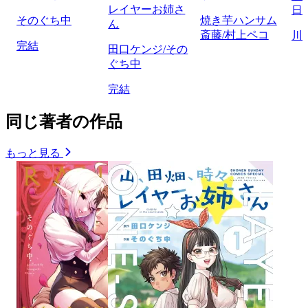
レイヤーお姉さ
日
そのぐち中
焼き芋ハンサム
ん
斎藤/村上ペコ
川
完結
田口ケンジ/その
ぐち中
完結
同じ著者の作品
もっと見る