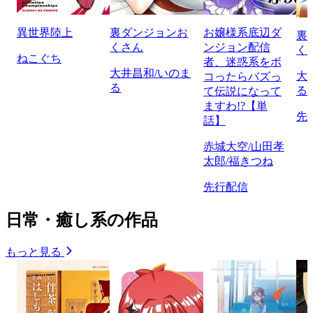
異世界陸上
裏ダンジョンお
お嬢様系底辺ダ
裏
くさん
ンジョン配信
く
ねこぐち
者、迷惑系をボ
大井昌和/いのま
大
コったらバズっ
る
る
て伝説になって
ますわ!?【単
先
話】
赤城大空/山田孝
太郎/福きつね
先行配信
日常・癒し系の作品
もっと見る