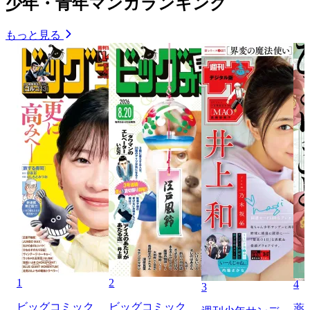
少年・青年マンガランキング
もっと見る
1
2
4
3
ビッグコミック
ビッグコミック
薬