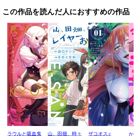
この作品を読んだ人におすすめの作品
ラウルと吸血鬼
山、田畑、時々
ザコオス♂
か