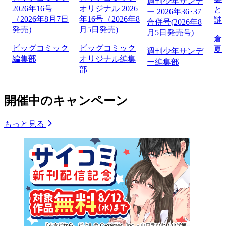
週刊少年サンデ
2026年16号
オリジナル 2026
と
ー 2026年36･37
（2026年8月7日
年16号（2026年8
謎
合併号(2026年8
発売）
月5日発売)
月5日発売号)
倉
ビッグコミック
ビッグコミック
夏
週刊少年サンデ
編集部
オリジナル編集
ー編集部
部
開催中のキャンペーン
もっと見る