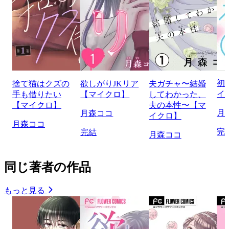
初
捨て猫はクズの
欲しがりJKリア
夫ガチャ〜結婚
イ
手も借りたい
【マイクロ】
してわかった、
【マイクロ】
夫の本性〜【マ
月
月森ココ
イクロ】
月森ココ
完
完結
月森ココ
同じ著者の作品
もっと見る