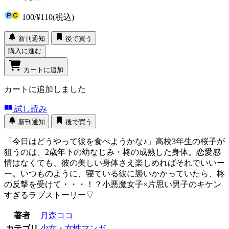
100
/
¥110
(税込)
新刊通知
後で買う
購入に進む
カートに追加
カートに追加しました
試し読み
新刊通知
後で買う
「今日はどうやって彼を食べようかな♪」高校3年生の桜子が
狙うのは、2歳年下の幼なじみ・柊の成熟した身体。恋愛感
情はなくても、彼の美しい身体さえ楽しめればそれでいいー
ー。いつものように、寝ている彼に襲いかかっていたら、柊
の反撃を受けて・・・！？小悪魔女子×片思い男子のキケン
すぎるラブストーリー▽
著者
月森ココ
カテゴリ
少女・女性マンガ