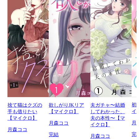
初
捨て猫はクズの
欲しがりJKリア
夫ガチャ〜結婚
イ
手も借りたい
【マイクロ】
してわかった、
【マイクロ】
夫の本性〜【マ
月
月森ココ
イクロ】
月森ココ
完
完結
月森ココ