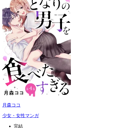
月森ココ
少女・女性マンガ
完結