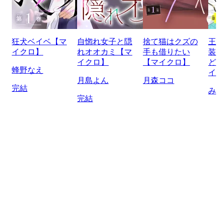
狂犬ベイベ【マ
自惚れ女子と隠
捨て猫はクズの
王
イクロ】
れオオカミ【マ
手も借りたい
装
イクロ】
【マイクロ】
ど
蜂野なえ
イ
月島よん
月森ココ
完結
み
完結