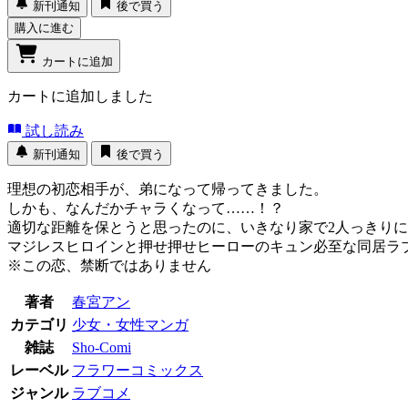
新刊通知
後で買う
購入に進む
カートに追加
カートに追加しました
試し読み
新刊通知
後で買う
理想の初恋相手が、弟になって帰ってきました。
しかも、なんだかチャラくなって……！？
適切な距離を保とうと思ったのに、いきなり家で2人っきり
マジレスヒロインと押せ押せヒーローのキュン必至な同居ラ
※この恋、禁断ではありません
著者
春宮アン
カテゴリ
少女・女性マンガ
雑誌
Sho-Comi
レーベル
フラワーコミックス
ジャンル
ラブコメ