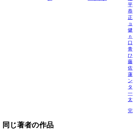
平
恭
正
ョ
健
ｎ
口
青
ひ
藤
佐
蓮
ン
タ
一
太
完
同じ著者の作品