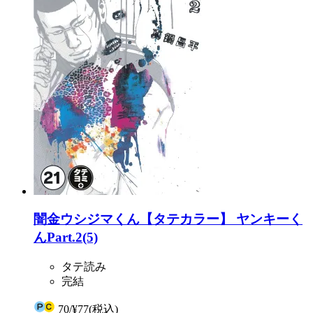
闇金ウシジマくん【タテカラー】 ヤンキーく
んPart.2(5)
タテ読み
完結
70
/
¥77
(税込)