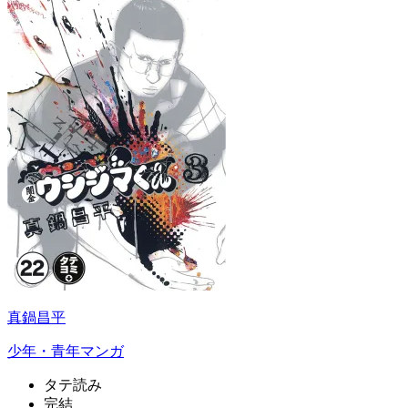
真鍋昌平
少年・青年マンガ
タテ読み
完結