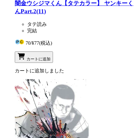
闇金ウシジマくん【タテカラー】 ヤンキーく
んPart.2(11)
タテ読み
完結
70
/
¥77
(税込)
カートに追加
カートに追加しました