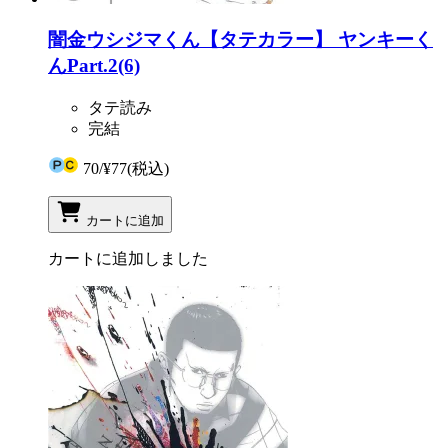
闇金ウシジマくん【タテカラー】 ヤンキーく
んPart.2(6)
タテ読み
完結
70
/
¥77
(税込)
カートに追加
カートに追加しました