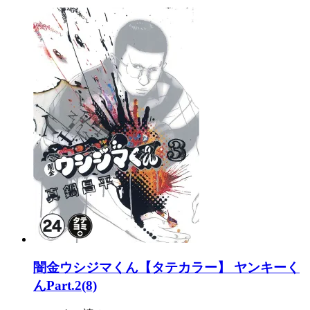
闇金ウシジマくん【タテカラー】 ヤンキーく
んPart.2(8)