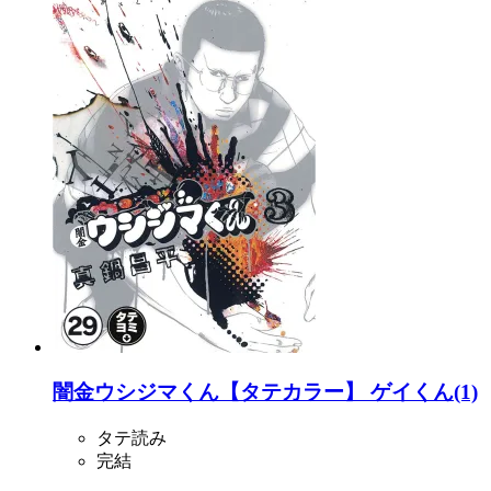
闇金ウシジマくん【タテカラー】 ゲイくん(1)
タテ読み
完結