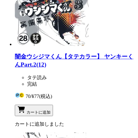
闇金ウシジマくん【タテカラー】 ヤンキーく
んPart.2(12)
タテ読み
完結
70
/
¥77
(税込)
カートに追加
カートに追加しました