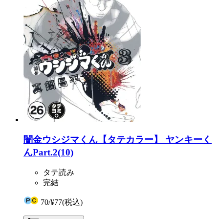
闇金ウシジマくん【タテカラー】 ヤンキーく
んPart.2(10)
タテ読み
完結
70
/
¥77
(税込)