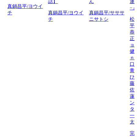
話】
ん
運
真鍋昌平/ヨウイ
−
チ
真鍋昌平/ヨウイ
真鍋昌平/サササ
チ
ニサトシ
松
平
恭
正
ョ
健
ｎ
口
青
ひ
藤
佐
蓮
ン
タ
一
太
完