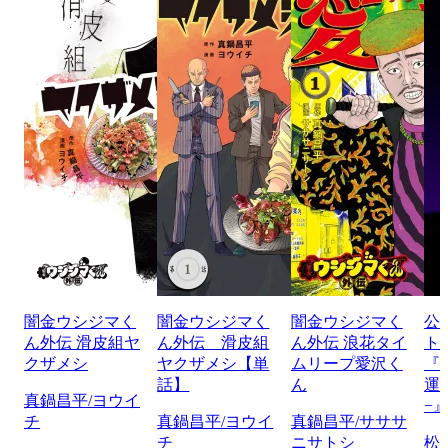
闇金ウシジマく
闇金ウシジマく
闇金ウシジマく
公
ん外伝 滑皮組ヤ
ん外伝 滑皮組
ん外伝 浪花タイ
ト
クザメシ
ヤクザメシ【単
ムリープ愛沢く
『
話】
ん
運
真鍋昌平/ヨウイ
−
チ
真鍋昌平/ヨウイ
真鍋昌平/サササ
チ
ニサトシ
松