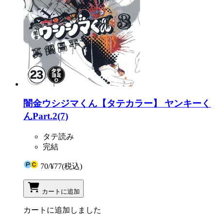
闇金ウシジマくん【タテカラー】 ヤンキーく
んPart.2(7)
タテ読み
完結
70
/
¥77
(税込)
カートに追加
カートに追加しました