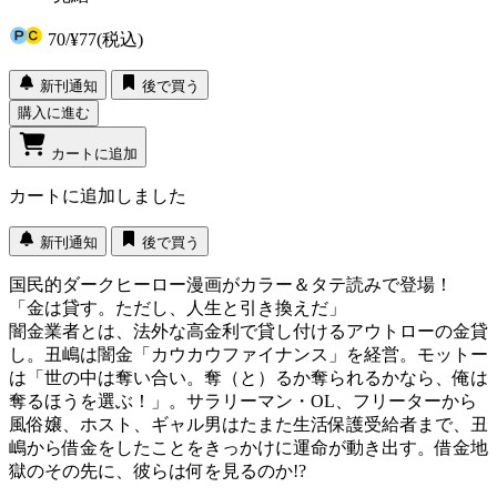
70
/
¥77
(税込)
新刊通知
後で買う
購入に進む
カートに追加
カートに追加しました
新刊通知
後で買う
国民的ダークヒーロー漫画がカラー＆タテ読みで登場！
「金は貸す。ただし、人生と引き換えだ」
闇金業者とは、法外な高金利で貸し付けるアウトローの金貸
し。丑嶋は闇金「カウカウファイナンス」を経営。モットー
は「世の中は奪い合い。奪（と）るか奪られるかなら、俺は
奪るほうを選ぶ！」。サラリーマン・OL、フリーターから
風俗嬢、ホスト、ギャル男はたまた生活保護受給者まで、丑
嶋から借金をしたことをきっかけに運命が動き出す。借金地
獄のその先に、彼らは何を見るのか!?