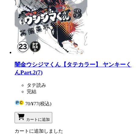
闇金ウシジマくん【タテカラー】 ヤンキーく
んPart.2(7)
タテ読み
完結
70
/
¥77
(税込)
カートに追加
カートに追加しました