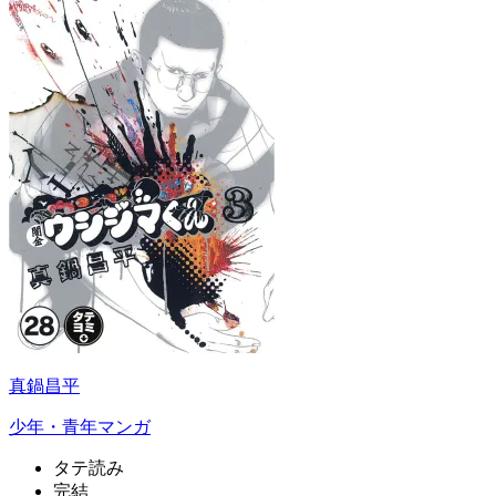
真鍋昌平
少年・青年マンガ
タテ読み
完結