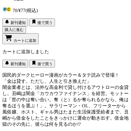
70
/
¥77
(税込)
新刊通知
後で買う
購入に進む
カートに追加
カートに追加しました
新刊通知
後で買う
国民的ダークヒーロー漫画がカラー＆タテ読みで登場！
「金は貸す。ただし、人生と引き換えだ」
闇金業者とは、法外な高金利で貸し付けるアウトローの金貸
し。丑嶋は闇金「カウカウファイナンス」を経営。モットー
は「世の中は奪い合い。奪（と）るか奪られるかなら、俺は
奪るほうを選ぶ！」。サラリーマン・OL、フリーターから
風俗嬢、ホスト、ギャル男はたまた生活保護受給者まで、丑
嶋から借金をしたことをきっかけに運命が動き出す。借金地
獄のその先に、彼らは何を見るのか!?