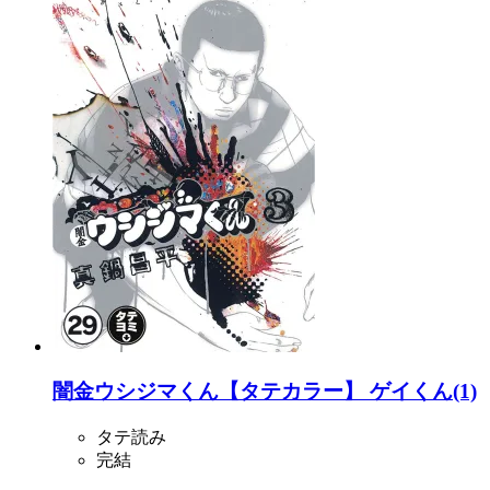
闇金ウシジマくん【タテカラー】 ゲイくん(1)
タテ読み
完結