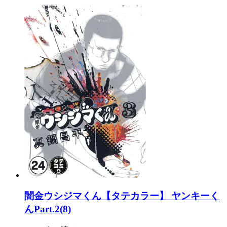
闇金ウシジマくん【タテカラー】 ヤンキーく
んPart.2(8)