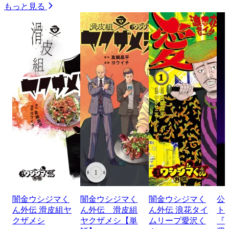
もっと見る
闇金ウシジマく
闇金ウシジマく
闇金ウシジマく
公
ん外伝 滑皮組ヤ
ん外伝 滑皮組
ん外伝 浪花タイ
ト
クザメシ
ヤクザメシ【単
ムリープ愛沢く
『