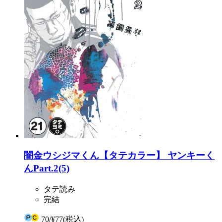
闇金ウシジマくん【タテカラー】 ヤンキーく
んPart.2(5)
タテ読み
完結
70
/
¥77
(税込)