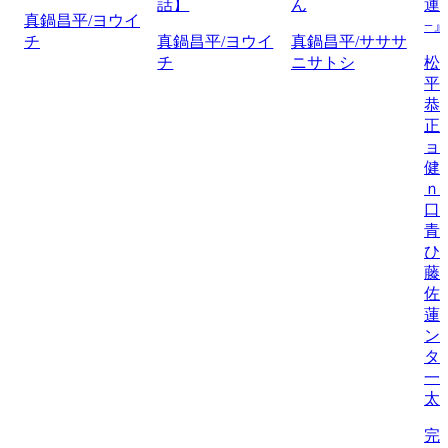
話】
ん
運
真鍋昌平/ヨウイ
−
チ
真鍋昌平/ヨウイ
真鍋昌平/サササ
チ
ニサトシ
松
平
恭
正
ョ
健
ｎ
口
青
ひ
藤
佐
蓮
ン
タ
一
太
完