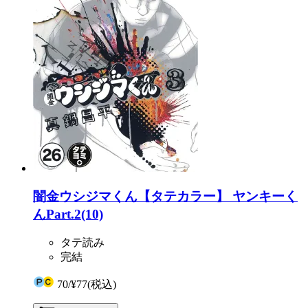
闇金ウシジマくん【タテカラー】 ヤンキーく
んPart.2(10)
タテ読み
完結
70
/
¥77
(税込)