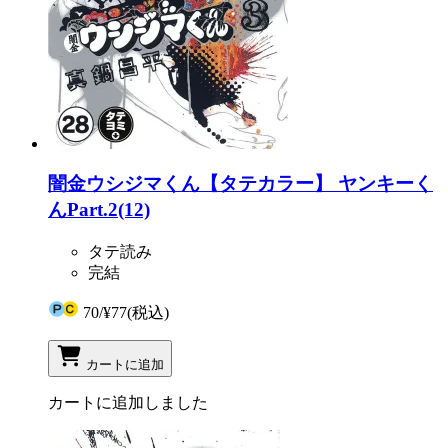
闇金ウシジマくん【タテカラー】 ヤンキーく
んPart.2(12)
タテ読み
完結
70
/
¥77
(税込)
カートに追加
カートに追加しました