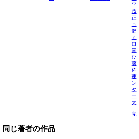
平
恭
正
ョ
健
ｎ
口
青
ひ
藤
佐
蓮
ン
タ
一
太
完
同じ著者の作品