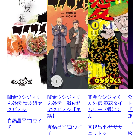
闇金ウシジマく
闇金ウシジマく
闇金ウシジマく
公
ん外伝 滑皮組ヤ
ん外伝 滑皮組
ん外伝 浪花タイ
ト
クザメシ
ヤクザメシ【単
ムリープ愛沢く
『
話】
ん
運
真鍋昌平/ヨウイ
−
チ
真鍋昌平/ヨウイ
真鍋昌平/サササ
チ
ニサトシ
松