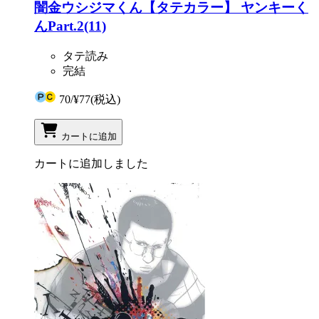
闇金ウシジマくん【タテカラー】 ヤンキーく
んPart.2(11)
タテ読み
完結
70
/
¥77
(税込)
カートに追加
カートに追加しました