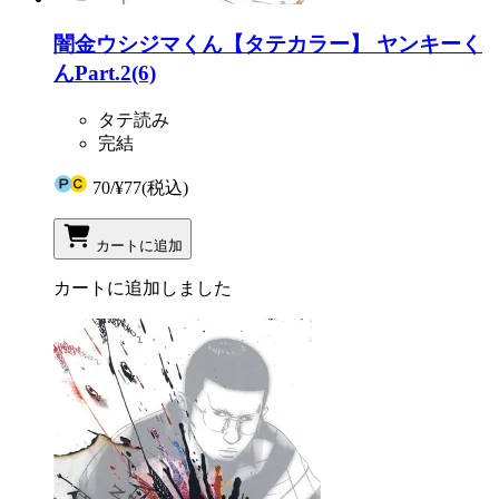
闇金ウシジマくん【タテカラー】 ヤンキーく
んPart.2(6)
タテ読み
完結
70
/
¥77
(税込)
カートに追加
カートに追加しました